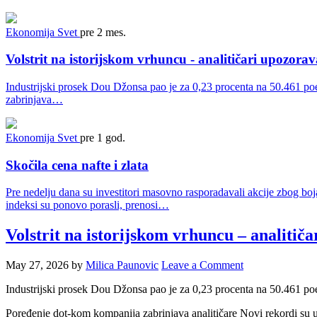
Ekonomija
Svet
pre 2 mes.
Volstrit na istorijskom vrhuncu - analitičari upozora
Industrijski prosek Dou Džonsa pao je za 0,23 procenta na 50.461 p
zabrinjava…
Ekonomija
Svet
pre 1 god.
Skočila cena nafte i zlata
Pre nedelju dana su investitori masovno rasporadavali akcije zbog bo
indeksi su ponovo porasli, prenosi…
Volstrit na istorijskom vrhuncu – analitič
May 27, 2026
by
Milica Paunovic
Leave a Comment
Industrijski prosek Dou Džonsa pao je za 0,23 procenta na 50.461 po
Poređenje dot-kom kompanija zabrinjava analitičare Novi rekordi su u