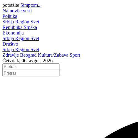
potražite
Simptom...
Najnovije vesti
Politika
Srbija
Region
Svet
Republika Srpska
Ekonomija
Srbija
Region
Svet
Društvo
Srbija
Region
Svet
Zdravlje
Beograd
Kultura/Zabava
Sport
Četvrtak, 06. avgust 2026.