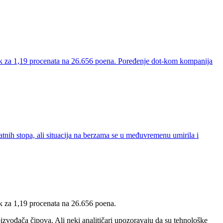
ak za 1,19 procenata na 26.656 poena. Poređenje dot-kom kompanija
tnih stopa, ali situacija na berzama se u međuvremenu umirila i
k za 1,19 procenata na 26.656 poena.
zvođača čipova. Ali neki analitičari upozoravaju da su tehnološke