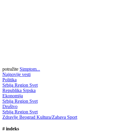
potražite
Simptom...
Najnovije vesti
Politika
Srbija
Region
Svet
Republika Srpska
Ekonomija
Srbija
Region
Svet
Društvo
Srbija
Region
Svet
Zdravlje
Beograd
Kultura/Zabava
Sport
#
indeks