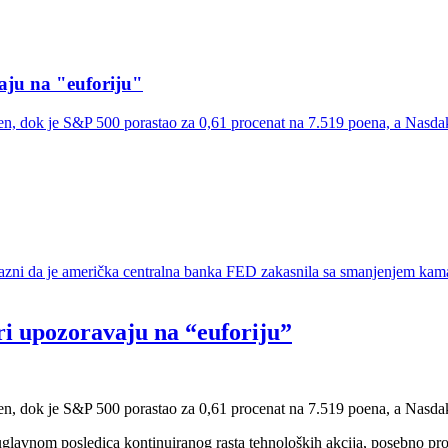
vaju na "euforiju"
oen, dok je S&P 500 porastao za 0,61 procenat na 7.519 poena, a Nasd
jazni da je američka centralna banka FED zakasnila sa smanjenjem kama
ari upozoravaju na “euforiju”
en, dok je S&P 500 porastao za 0,61 procenat na 7.519 poena, a Nasda
glavnom posledica kontinuiranog rasta tehnoloških akcija, posebno proi