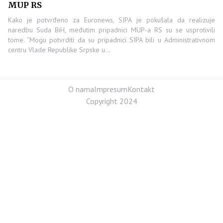
MUP RS
Kako je potvrđeno za Euronews, SIPA je pokušala da realizuje
naredbu Suda BiH, međutim pripadnici MUP-a RS su se usprotivili
tome. “Mogu potvrditi da su pripadnici SIPA bili u Administrativnom
centru Vlade Republike Srpske u…
O nama
Impresum
Kontakt
Copyright 2024