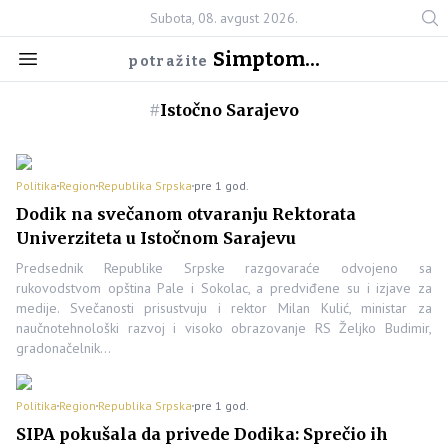
Subota, 08. avgust 2026.
Simptom...
potražite
#
Istočno Sarajevo
Politika
Region
Republika Srpska
pre 1 god.
Dodik na svečanom otvaranju Rektorata
Univerziteta u Istočnom Sarajevu
Predsednik Republike Srpske razgovaraće odvojeno sa
rukovodstvom opština Pale i Sokolac, a predviđene su i izjave za
medije. Svečanosti prisustvuju i rektor Milan Kulić, ministar za
naučnotehnološki razvoj i visoko obrazovanje RS Željko Budimir,
gradonačelnik…
Politika
Region
Republika Srpska
pre 1 god.
SIPA pokušala da privede Dodika: Sprečio ih