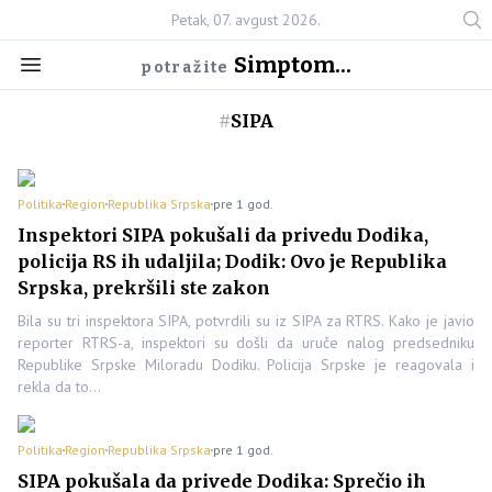
Petak, 07. avgust 2026.
Simptom...
potražite
#
SIPA
Politika
Region
Republika Srpska
pre 1 god.
Inspektori SIPA pokušali da privedu Dodika,
policija RS ih udaljila; Dodik: Ovo je Republika
Srpska, prekršili ste zakon
Bila su tri inspektora SIPA, potvrdili su iz SIPA za RTRS. Kako je javio
reporter RTRS-a, inspektori su došli da uruče nalog predsedniku
Republike Srpske Miloradu Dodiku. Policija Srpske je reagovala i
rekla da to…
Politika
Region
Republika Srpska
pre 1 god.
SIPA pokušala da privede Dodika: Sprečio ih