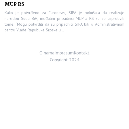
MUP RS
Kako je potvrđeno za Euronews, SIPA je pokušala da realizuje
naredbu Suda BiH, međutim pripadnici MUP-a RS su se usprotivili
tome. “Mogu potvrditi da su pripadnici SIPA bili u Administrativnom
centru Vlade Republike Srpske u…
O nama
Impresum
Kontakt
Copyright 2024