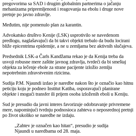
pregovorima sa SAD i drugim globalnim partnerima o jačanju
mehanizama pripremljenosti i reagovanja na ebolu i druge nove
pretnje po javno zdravlje.
Međutim, nije pomenulo plan za karantin.
Advokatsko društvo Kenije (LSK) usprotivilo se navedenom
predlogu, naglašavajući da bi takvi objekti trebalo da budu locirani
bliže epicentrima epidemije, a ne u zemljama bez aktivnih slučajeva.
Predsednik LSK-a Čarls Kandžama rekao je da Kenija treba da
usvoji robusne mere zaštite javnog zdravlja, tvrdeći da bi smeštaj
objekta za lečenje ebole za strane pacijente izložio zemlju
nepotrebnim zdravstvenim rizicima.
Sudija P.M. Njaundi izdao je naredbe nakon što je označio kao hitnu
peticiju koju je podneo Institut Katiba, osporavajući planirane
objekte i mogući transfer ili prijem osoba izloženih eboli u Keniju.
Sud je presudio da javni interes favorizuje odobravanje privremene
mere, napominjući tvrdnju podnosioca zahteva o neposrednoj pretnji
po život ukoliko se naredbe ne izdaju.
„Zahtev je označen kao hitan“, presudio je sudija
Njaundi u naredbama od 28. maja.