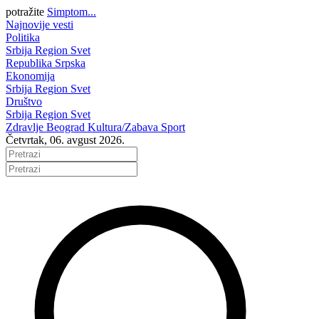
potražite
Simptom...
Najnovije vesti
Politika
Srbija
Region
Svet
Republika Srpska
Ekonomija
Srbija
Region
Svet
Društvo
Srbija
Region
Svet
Zdravlje
Beograd
Kultura/Zabava
Sport
Četvrtak, 06. avgust 2026.