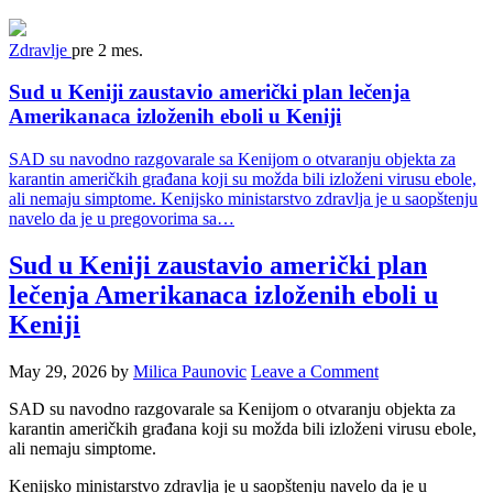
Zdravlje
pre 2 mes.
Sud u Keniji zaustavio američki plan lečenja
Amerikanaca izloženih eboli u Keniji
SAD su navodno razgovarale sa Kenijom o otvaranju objekta za
karantin američkih građana koji su možda bili izloženi virusu ebole,
ali nemaju simptome. Kenijsko ministarstvo zdravlja je u saopštenju
navelo da je u pregovorima sa…
Sud u Keniji zaustavio američki plan
lečenja Amerikanaca izloženih eboli u
Keniji
May 29, 2026
by
Milica Paunovic
Leave a Comment
SAD su navodno razgovarale sa Kenijom o otvaranju objekta za
karantin američkih građana koji su možda bili izloženi virusu ebole,
ali nemaju simptome.
Kenijsko ministarstvo zdravlja je u saopštenju navelo da je u