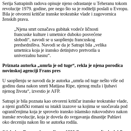
Serija Satrapinih radova opisuje njeno odrastanje u Teheranu tokom
revolucije 1979. godine, pre nego što su je roditelji poslali u Evropu.
Bila je otvoreni kritičar iranske teokratske vlade i zagovornica
ženskih prava.
„Njena smrt označava gubitak vodeće ličnosti
francuske kulture i umetnice duboko posvećene
slobodi“, navodi se u saopštenju francuskog
predsedništva. Navodi se da je Satrapi bila „velika
umetnica koja je iransko detinjstvo pretvorila u
univerzalnu basnu“.
Priznata autorka „umrla je od tuge“, rekla je njena porodica
novinskoj agenciji Frans pres
U saopštenju se navodi da je autorka „umrla od tuge nešto više od
godinu dana nakon smrti Matijasa Ripe, njenog muža i ljubavi
njenog života“, izvestio je AFP.
Satrapi je bila poznata kao otvoreni kritičar iranske teokratske vlade,
a njeni grafički romani su istakli izazove sa kojima se suočavala pod
ograničenjima koja je sprovelo iransko islamsko rukovodstvo nakon
iranske revolucije, koja je dovela do svrgavanja dinastije Pahlavi
oko deceniju nakon što se autorka rodila.