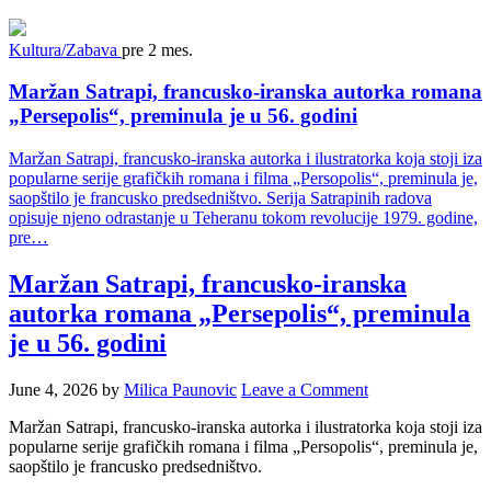
Kultura/Zabava
pre 2 mes.
Maržan Satrapi, francusko-iranska autorka romana
„Persepolis“, preminula je u 56. godini
Maržan Satrapi, francusko-iranska autorka i ilustratorka koja stoji iza
popularne serije grafičkih romana i filma „Persopolis“, preminula je,
saopštilo je francusko predsedništvo. Serija Satrapinih radova
opisuje njeno odrastanje u Teheranu tokom revolucije 1979. godine,
pre…
Maržan Satrapi, francusko-iranska
autorka romana „Persepolis“, preminula
je u 56. godini
June 4, 2026
by
Milica Paunovic
Leave a Comment
Maržan Satrapi, francusko-iranska autorka i ilustratorka koja stoji iza
popularne serije grafičkih romana i filma „Persopolis“, preminula je,
saopštilo je francusko predsedništvo.