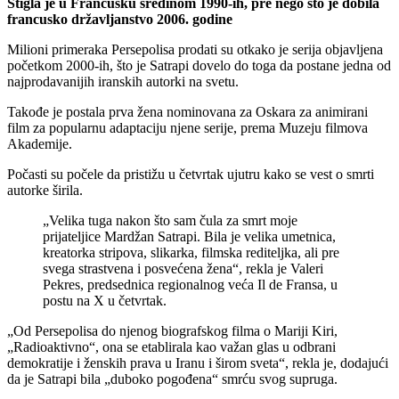
Stigla je u Francusku sredinom 1990-ih, pre nego što je dobila
francusko državljanstvo 2006. godine
Milioni primeraka Persepolisa prodati su otkako je serija objavljena
početkom 2000-ih, što je Satrapi dovelo do toga da postane jedna od
najprodavanijih iranskih autorki na svetu.
Takođe je postala prva žena nominovana za Oskara za animirani
film za popularnu adaptaciju njene serije, prema Muzeju filmova
Akademije.
Počasti su počele da pristižu u četvrtak ujutru kako se vest o smrti
autorke širila.
„Velika tuga nakon što sam čula za smrt moje
prijateljice Mardžan Satrapi. Bila je velika umetnica,
kreatorka stripova, slikarka, filmska rediteljka, ali pre
svega strastvena i posvećena žena“, rekla je Valeri
Pekres, predsednica regionalnog veća Il de Fransa, u
postu na X u četvrtak.
„Od Persepolisa do njenog biografskog filma o Mariji Kiri,
„Radioaktivno“, ona se etablirala kao važan glas u odbrani
demokratije i ženskih prava u Iranu i širom sveta“, rekla je, dodajući
da je Satrapi bila „duboko pogođena“ smrću svog supruga.