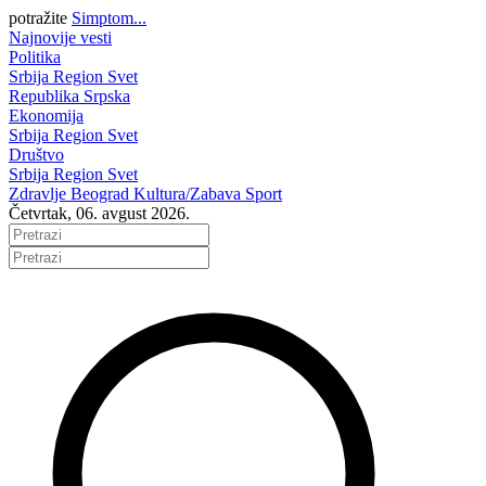
potražite
Simptom...
Najnovije vesti
Politika
Srbija
Region
Svet
Republika Srpska
Ekonomija
Srbija
Region
Svet
Društvo
Srbija
Region
Svet
Zdravlje
Beograd
Kultura/Zabava
Sport
Četvrtak, 06. avgust 2026.