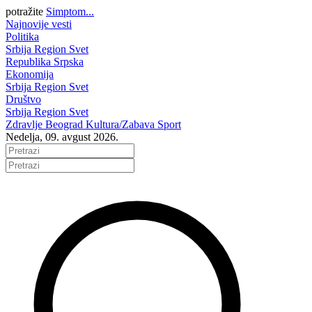
potražite
Simptom...
Najnovije vesti
Politika
Srbija
Region
Svet
Republika Srpska
Ekonomija
Srbija
Region
Svet
Društvo
Srbija
Region
Svet
Zdravlje
Beograd
Kultura/Zabava
Sport
Nedelja, 09. avgust 2026.