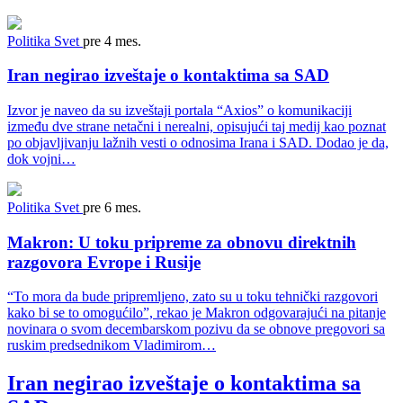
Politika
Svet
pre 4 mes.
Iran negirao izveštaje o kontaktima sa SAD
Izvor je naveo da su izveštaji portala “Axios” o komunikaciji
između dve strane netačni i nerealni, opisujući taj medij kao poznat
po objavljivanju lažnih vesti o odnosima Irana i SAD. Dodao je da,
dok vojni…
Politika
Svet
pre 6 mes.
Makron: U toku pripreme za obnovu direktnih
razgovora Evrope i Rusije
“To mora da bude pripremljeno, zato su u toku tehnički razgovori
kako bi se to omogućilo”, rekao je Makron odgovarajući na pitanje
novinara o svom decembarskom pozivu da se obnove pregovori sa
ruskim predsednikom Vladimirom…
Iran negirao izveštaje o kontaktima sa