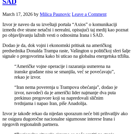
SAD
March 17, 2026
by
Milica Paunovic
Leave a Comment
Izvor je naveo da su izveštaji portala “Axios” o komunikaciji
između dve strane netačni i nerealni, opisujući taj medij kao poznat
po objavljivanju lažnih vesti o odnosima Irana i SAD.
Dodao je da, dok vojni i ekonomski pritisak na američkog
predsednika Donalda Trampa raste, Vašington u političkoj sferi šalje
signale o pregovorima kako bi uticao na globalna energetska tržišta.
“Američke vojne operacije i razaranja usmerena na
iranske građane nisu se smanjila, već se povećavaju”,
rekao je izvor.
“Iran nema poverenja u Trampova obećanja”, dodao je
izvor, navodeći da je američki lider najmanje dva puta
prekinuo pregovore koji su napredovali sličnim
tvrdnjama i napao Iran, piše Anadolija.
Izvor je takođe rekao da nijedan sporazum neće biti prihvatljiv ako
ne osigura dugoročne nacionalne sigurnosne interese Irana i
njegovih regionalnih partnera.