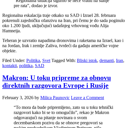
“Regionalna situacija sigurno se neće vratiti na stanje
pre rata”, dodao je izvor.
Regionalna eskalacija traje otkako su SAD i Izrael 28. februara
pokrenuli zajedničku ofanzivu na Iran, pri čemu je do sada poginulo
oko 1.200 ljudi, uključujući tadašnjeg vrhovnog vođu Alija
Hamneija.
Teheran je uzvratio napadima dronovima i raketama na Izrael, kao i
na Jordan, Irak i zemlje Zaliva, tvrdeći da gađaju američke vojne
objekte.
Filed Under:
Politika
,
Svet
Tagged With:
Bliski istok
,
demanti
,
Iran
,
kontakti
,
politika
,
SAD
Makron: U toku pripreme za obnovu
direktnih razgovora Evrope i Rusije
February 3, 2026
by
Milica Paunovic
Leave a Comment
“To mora da bude pripremljeno, zato su u toku tehnički
razgovori kako bi se to omogućilo”, rekao je Makron
odgovarajući na pitanje novinara o svom
decembarskom pozivu da se obnove pregovori sa
ruskim predsednikom Vladimirom Putinom, piše