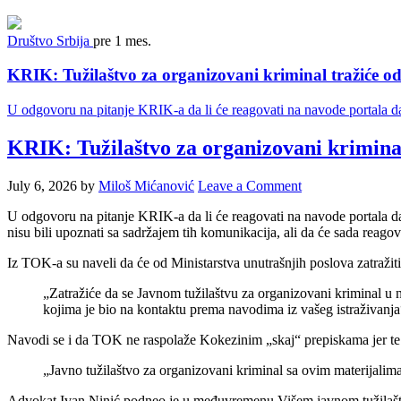
Društvo
Srbija
pre 1 mes.
KRIK: Tužilaštvo za organizovani kriminal tražiće 
U odgovoru na pitanje KRIK-a da li će reagovati na navode portala da
KRIK: Tužilaštvo za organizovani krimina
July 6, 2026
by
Miloš Mićanović
Leave a Comment
U odgovoru na pitanje KRIK-a da li će reagovati na navode portala da
nisu bili upoznati sa sadržajem tih komunikacija, ali da će sada reagov
Iz TOK-a su naveli da će od Ministarstva unutrašnjih poslova zatražiti 
„Zatražiće da se Javnom tužilaštvu za organizovani kriminal u
kojima je bio na kontaktu prema navodima iz vašeg istraživanja“
Navodi se i da TOK ne raspolaže Kokezinim „skaj“ prepiskama jer te k
„Javno tužilaštvo za organizovani kriminal sa ovim materijalima
Advokat Ivan Ninić podneo je u međuvremenu Višem javnom tužilaštvu u