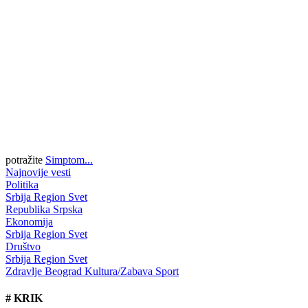
potražite
Simptom...
Najnovije vesti
Politika
Srbija
Region
Svet
Republika Srpska
Ekonomija
Srbija
Region
Svet
Društvo
Srbija
Region
Svet
Zdravlje
Beograd
Kultura/Zabava
Sport
#
KRIK