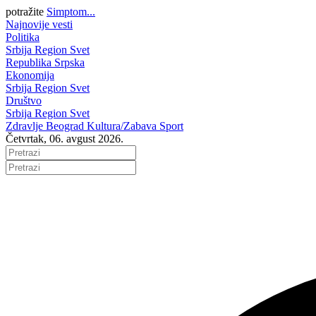
potražite
Simptom...
Najnovije vesti
Politika
Srbija
Region
Svet
Republika Srpska
Ekonomija
Srbija
Region
Svet
Društvo
Srbija
Region
Svet
Zdravlje
Beograd
Kultura/Zabava
Sport
Četvrtak, 06. avgust 2026.