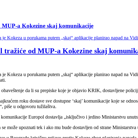
od MUP-a Kokezine skaj komunikacije
 je Kokeza u porukama putem „skaj“ aplikacije planirao napad na Vidić
l tražiće od MUP-a Kokezine skaj komunik
 je Kokeza u porukama putem „skaj“ aplikacije planirao napad na Vidića
ati.
obaveštenje da li su prepiske koje je objavio KRIK, dostavljene policiji
 najkraćem roku dostave sve dostupne ‘skaj’ komunikacije koje se odno
, piše u odgovoru tužilaštva.
omunikacije Europol dostavlja „isključivo i jedino Ministarstvu unutra
 se može upoznati tek i ako mu bude dostavljen od strane Ministarstva u
 Beogradu krivičnu prijavu protiv Kokeze zbog planiranja napada na Vi