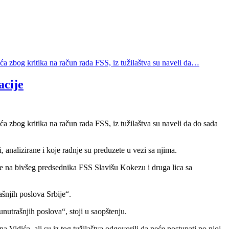
a zbog kritika na račun rada FSS, iz tužilaštva su naveli da…
acije
 zbog kritika na račun rada FSS, iz tužilaštva su naveli da do sada
, analizirane i koje radnje su preduzete u vezi sa njima.
se na bivšeg predsednika FSS Slavišu Kokezu i druga lica sa
šnjih poslova Srbije“.
nutrašnjih poslova“, stoji u saopštenju.
dića, ali su iz tog tužilaštva odgovorili da neće postupati po njoj