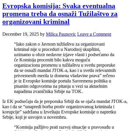
Evropska komisija: Svaka eventualna
promena treba da osnaži Tužilaštvo za
organizovani kriminal
December 19, 2025
by
Milica Paunovic
Leave a Comment
“Iako zakon o Javnom tužilaštvu za organizovani
kriminal nije u proceduri u Narodnoj skupštini,
uzimamo u obzir nedavne izjave vlasti i podsećamo da
će Komisija proceniti bilo kakvu moguću
organizacionu promenu u tužilaštvu u svetlu preporuke
da se osnaži mandat JTOK-a, kao i u svetlu relevantnih
privremenih merila iz domena vladavine prava” rečeno
je iz Evropske komisije portalu Savremena politika u
pisanim odgovorima na pitanja u vezi sa aktuelnim
napadima zvaničnika Srbije na TOK.
Iz EK podsećaju da je preporuka Srbiji da se ojača mandat JTOK-a,
kao i da se “unapredi borba protiv organizovanog kriminala i
korupcije” sadržana u Izveštaju Evropske komisije o napretku
Srbije, koji je usvojen u novembru.
“Komisija pažljivo prati razvoj situacije u pravosuđu u