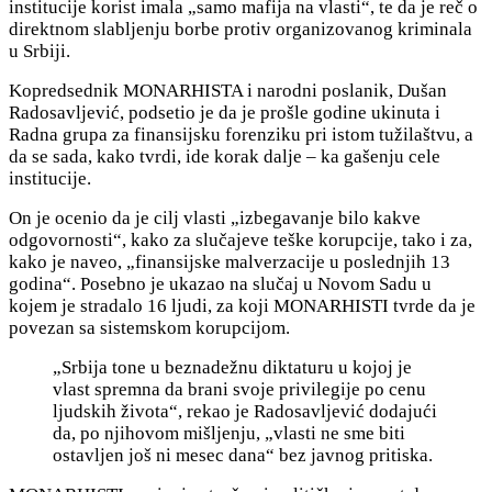
institucije korist imala „samo mafija na vlasti“, te da je reč o
direktnom slabljenju borbe protiv organizovanog kriminala
u Srbiji.
Kopredsednik MONARHISTA i narodni poslanik, Dušan
Radosavljević, podsetio je da je prošle godine ukinuta i
Radna grupa za finansijsku forenziku pri istom tužilaštvu, a
da se sada, kako tvrdi, ide korak dalje – ka gašenju cele
institucije.
On je ocenio da je cilj vlasti „izbegavanje bilo kakve
odgovornosti“, kako za slučajeve teške korupcije, tako i za,
kako
je naveo, „finansijske malverzacije u poslednjih 13
godina“. Posebno je ukazao na slučaj u Novom Sadu u
kojem je stradalo 16 ljudi, za koji MONARHISTI tvrde da je
povezan sa sistemskom korupcijom.
„Srbija tone u beznadežnu diktaturu u kojoj je
vlast spremna da brani svoje privilegije po cenu
ljudskih života“, rekao je Radosavljević dodajući
da, po njihovom mišljenju, „vlasti ne sme biti
ostavljen još ni
mesec dana“ bez javnog pritiska.