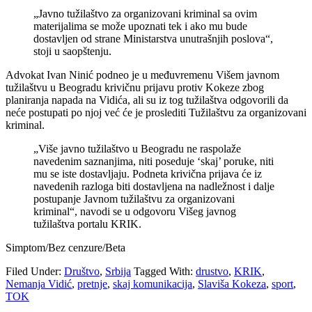
„Javno tužilaštvo za organizovani kriminal sa ovim
materijalima se može upoznati tek i ako mu bude
dostavljen od strane Ministarstva unutrašnjih poslova“,
stoji u saopštenju.
Advokat Ivan Ninić podneo je u međuvremenu Višem javnom
tužilaštvu u Beogradu krivičnu prijavu protiv Kokeze zbog
planiranja napada na Vidića, ali su iz tog tužilaštva odgovorili da
neće postupati po njoj već će je proslediti Tužilaštvu za organizovani
kriminal.
„Više javno tužilaštvo u Beogradu ne raspolaže
navedenim saznanjima, niti poseduje ‘skaj’ poruke, niti
mu se iste dostavljaju. Podneta krivična prijava će iz
navedenih razloga biti dostavljena na nadležnost i dalje
postupanje Javnom tužilaštvu za organizovani
kriminal“, navodi se u odgovoru Višeg javnog
tužilaštva portalu KRIK.
Simptom/Bez cenzure/Beta
Filed Under:
Društvo
,
Srbija
Tagged With:
drustvo
,
KRIK
,
Nemanja Vidić
,
pretnje
,
skaj komunikacija
,
Slaviša Kokeza
,
sport
,
TOK