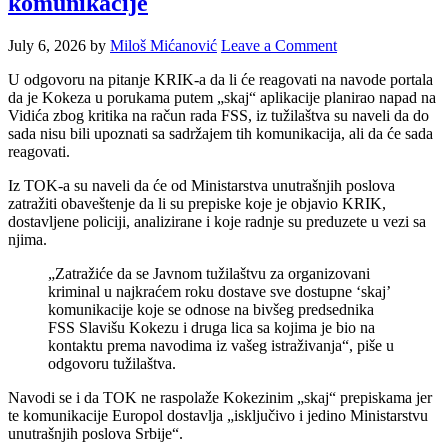
komunikacije
July 6, 2026
by
Miloš Mićanović
Leave a Comment
U odgovoru na pitanje KRIK-a da li će reagovati na navode portala
da je Kokeza u porukama putem „skaj“ aplikacije planirao napad na
Vidića zbog kritika na račun rada FSS, iz tužilaštva su naveli da do
sada nisu bili upoznati sa sadržajem tih komunikacija, ali da će sada
reagovati.
Iz TOK-a su naveli da će od Ministarstva unutrašnjih poslova
zatražiti obaveštenje da li su prepiske koje je objavio KRIK,
dostavljene policiji, analizirane i koje radnje su preduzete u vezi sa
njima.
„Zatražiće da se Javnom tužilaštvu za organizovani
kriminal u najkraćem roku dostave sve dostupne ‘skaj’
komunikacije koje se odnose na bivšeg predsednika
FSS Slavišu Kokezu i druga lica sa kojima je bio na
kontaktu prema navodima iz vašeg istraživanja“, piše u
odgovoru tužilaštva.
Navodi se i da TOK ne raspolaže Kokezinim „skaj“ prepiskama jer
te komunikacije Europol dostavlja „isključivo i jedino Ministarstvu
unutrašnjih poslova Srbije“.