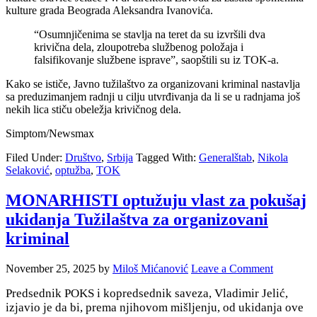
kulture grada Beograda Aleksandra Ivanovića.
“Osumnjičenima se stavlja na teret da su izvršili dva
krivična dela, zloupotreba službenog položaja i
falsifikovanje službene isprave”, saopštili su iz TOK-a.
Kako se ističe, Javno tužilaštvo za organizovani kriminal nastavlja
sa preduzimanjem radnji u cilju utvrđivanja da li se u radnjama još
nekih lica stiču obeležja krivičnog dela.
Simptom/Newsmax
Filed Under:
Društvo
,
Srbija
Tagged With:
Generalštab
,
Nikola
Selaković
,
optužba
,
TOK
MONARHISTI optužuju vlast za pokušaj
ukidanja Tužilaštva za organizovani
kriminal
November 25, 2025
by
Miloš Mićanović
Leave a Comment
Predsednik POKS i kopredsednik saveza, Vladimir Jelić,
izjavio je da bi, prema njihovom mišljenju, od ukidanja ove