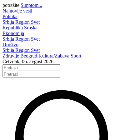
potražite
Simptom...
Najnovije vesti
Politika
Srbija
Region
Svet
Republika Srpska
Ekonomija
Srbija
Region
Svet
Društvo
Srbija
Region
Svet
Zdravlje
Beograd
Kultura/Zabava
Sport
Četvrtak, 06. avgust 2026.