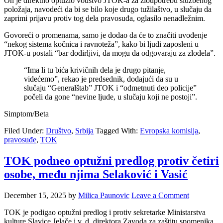
On je direktno optužio vođstvo JTOK-a za zloupotrebu službenog
položaja, navodeći da bi se bilo koje drugo tužilaštvo, u slučaju da
zaprimi prijavu protiv tog dela pravosuđa, oglasilo nenadležnim.
Govoreći o promenama, samo je dodao da će to značiti uvođenje
“nekog sistema kočnica i ravnoteža”, kako bi ljudi zaposleni u
JTOK-u postali “bar dodirljivi, da mogu da odgovaraju za zlodela”.
“Ima li tu bića krivičnih dela je drugo pitanje,
videćemo”, rekao je predsednik, dodajući da su u
slučaju “Generalštab” JTOK i “odmetnuti deo policije”
počeli da gone “nevine ljude, u slučaju koji ne postoji”.
Simptom/Beta
Filed Under:
Društvo
,
Srbija
Tagged With:
Evropska komisija
,
pravosuđe
,
TOK
TOK podneo optužni predlog protiv četiri
osobe, među njima Selaković i Vasić
December 15, 2025
by
Milica Paunovic
Leave a Comment
TOK je podigao optužni predlog i protiv sekretarke Ministarstva
kulture Slavice Jelače i v. d. direktora Zavoda za zaštitu spomenika