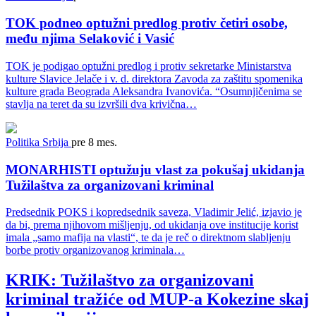
TOK podneo optužni predlog protiv četiri osobe,
među njima Selaković i Vasić
TOK je podigao optužni predlog i protiv sekretarke Ministarstva
kulture Slavice Jelače i v. d. direktora Zavoda za zaštitu spomenika
kulture grada Beograda Aleksandra Ivanovića. “Osumnjičenima se
stavlja na teret da su izvršili dva krivična…
Politika
Srbija
pre 8 mes.
MONARHISTI optužuju vlast za pokušaj ukidanja
Tužilaštva za organizovani kriminal
Predsednik POKS i kopredsednik saveza, Vladimir Jelić, izjavio je
da bi, prema njihovom mišljenju, od ukidanja ove institucije korist
imala „samo mafija na vlasti“, te da je reč o direktnom slabljenju
borbe protiv organizovanog kriminala…
KRIK: Tužilaštvo za organizovani
kriminal tražiće od MUP-a Kokezine skaj