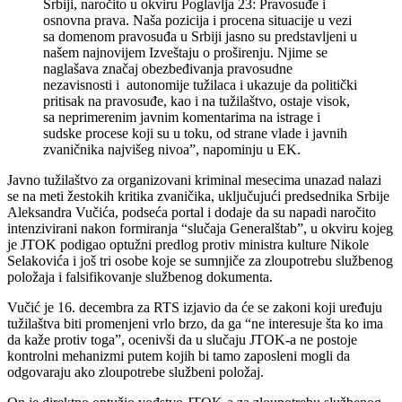
Srbiji, naročito u okviru Poglavlja 23: Pravosuđe i
osnovna prava. Naša pozicija i procena situacije u vezi
sa domenom pravosuđa u Srbiji jasno su predstavljeni u
našem najnovijem Izveštaju o proširenju. Njime se
naglašava značaj obezbeđivanja pravosudne
nezavisnosti i autonomije tužilaca i ukazuje da politički
pritisak na pravosuđe, kao i na tužilaštvo, ostaje visok,
sa neprimerenim javnim komentarima na istrage i
sudske procese koji su u toku, od strane vlade i javnih
zvaničnika najvišeg nivoa”, napominju u EK.
Javno tužilaštvo za organizovani kriminal mesecima unazad nalazi
se na meti žestokih kritika zvaničika, uključujući predsednika Srbije
Aleksandra Vučića, podseća portal i dodaje da su napadi naročito
intenzivirani nakon formiranja “slučaja Generalštab”, u okviru kojeg
je JTOK podigao optužni predlog protiv ministra kulture Nikole
Selakovića i još tri osobe koje se sumnjiče za zloupotrebu službenog
položaja i falsifikovanje službenog dokumenta.
Vučić je 16. decembra za RTS izjavio da će se zakoni koji uređuju
tužilaštva biti promenjeni vrlo brzo, da ga “ne interesuje šta ko ima
da kaže protiv toga”, ocenivši da u slučaju JTOK-a ne postoje
kontrolni mehanizmi putem kojih bi tamo zaposleni mogli da
odgovaraju ako zloupotrebe službeni položaj.