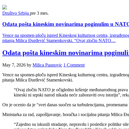
Društvo
Srbija
pre 3 mes.
Odata pošta kineskim novinarima poginulim u NA
Vence na spomen-ploču ispred Kineskog kulturnog centra, izgrađenog 
pitanja Milica Đurđević Stamenkovski. “Ovaj zločin NATO…
Odata pošta kineskim novinarima poginu
May 7, 2026
by
Milica Paunovic
1 Comment
Vence na spomen-ploču ispred Kineskog kulturnog centra, izgrađenog 
pitanja Milica Đurđević Stamenkovski.
“Ovaj zločin NATO je očigledno kršenje međunarodnog prava i 
kineski ni srpski narod nikada neće zaboraviti ovu istoriju”, r
On je ocenio da je “svet danas suočen sa turbulencijama, promenama i 
Ministarka za rad, zapošljavanje, boračka i socijalna pitanja Milica 
“Zajedno su iskusili stradanje, nepravdu i posledice politike 