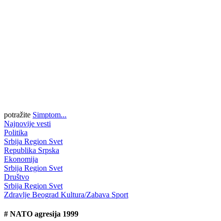
potražite
Simptom...
Najnovije vesti
Politika
Srbija
Region
Svet
Republika Srpska
Ekonomija
Srbija
Region
Svet
Društvo
Srbija
Region
Svet
Zdravlje
Beograd
Kultura/Zabava
Sport
#
NATO agresija 1999