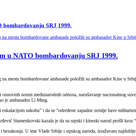
TO bombardovanju SRJ 1999.
na mestu bombardovane ambasade položili su ambasador Kine u Srbiji Li
lim u NATO bombardovanju SRJ 1999.
na mestu bombardovane ambasade položili su ambasador Kine u Srbiji Li
osnovnih normi međunarodnih odnosa, narušavanje nacionalnog suvereni
ekao je ambasador Li Ming.
eskalacijom sukoba” i da se “određene zapadne zemlje bave militarizmom
Đurđević Stamenkovski kazala je da su srpski i kineski narod prošli kro
sile i bezakonja. U ime Vlade Srbije i srpskog naroda, izražavam najdub