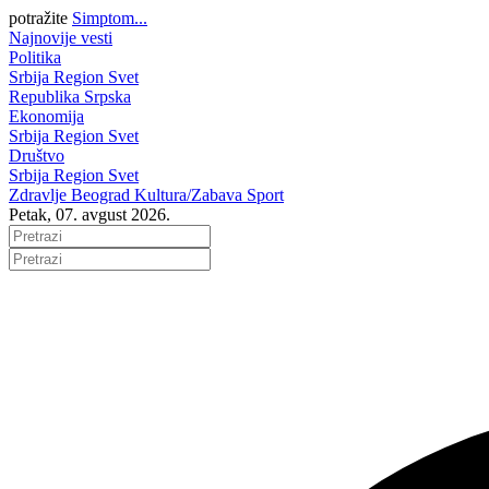
potražite
Simptom...
Najnovije vesti
Politika
Srbija
Region
Svet
Republika Srpska
Ekonomija
Srbija
Region
Svet
Društvo
Srbija
Region
Svet
Zdravlje
Beograd
Kultura/Zabava
Sport
Petak, 07. avgust 2026.