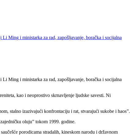
 Ming i ministarka za rad, zapošljavanje, boračka i socijalna
 Ming i ministarka za rad, zapošljavanje, boračka i socijalna
teta, kao i neoprostivo skrnavljenje ljudske savesti. Ni
, stalno izazivajući konfrontaciju i rat, stvarajući sukobe i haos”.
z “zajedničku oluju” tokom 1999. godine.
lje saučešće porodicama stradalih, kineskom narodu i državnom