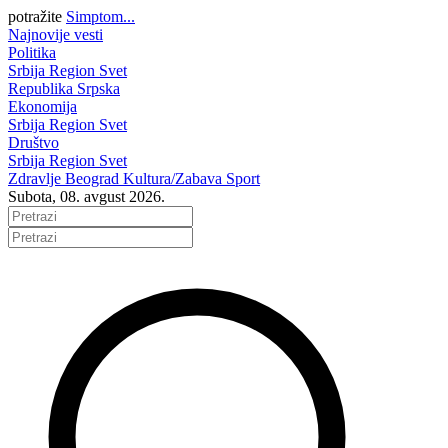
potražite
Simptom...
Najnovije vesti
Politika
Srbija
Region
Svet
Republika Srpska
Ekonomija
Srbija
Region
Svet
Društvo
Srbija
Region
Svet
Zdravlje
Beograd
Kultura/Zabava
Sport
Subota, 08. avgust 2026.