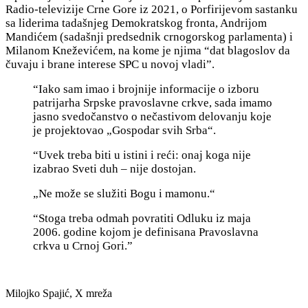
Radio-televizije Crne Gore iz 2021, o Porfirijevom sastanku
sa liderima tadašnjeg Demokratskog fronta, Andrijom
Mandićem (sadašnji predsednik crnogorskog parlamenta) i
Milanom Kneževićem, na kome je njima “dat blagoslov da
čuvaju i brane interese SPC u novoj vladi”.
“Iako sam imao i brojnije informacije o izboru
patrijarha Srpske pravoslavne crkve, sada imamo
jasno svedočanstvo o nečastivom delovanju koje
je projektovao „Gospodar svih Srba“.
“Uvek treba biti u istini i reći: onaj koga nije
izabrao Sveti duh – nije dostojan.
„Ne može se služiti Bogu i mamonu.“
“Stoga treba odmah povratiti Odluku iz maja
2006. godine kojom je definisana Pravoslavna
crkva u Crnoj Gori.”
Milojko Spajić, X mreža