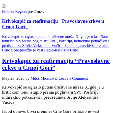
Politika
Region
pre 2 mes.
Krivokapić za reafirmaciju "Pravoslavne crkve u
Crnoj Gori"
Krivokapić se oglasio putem društvene mreže X, gde je u kritičkom
tonu istupio prema poglavaru SPC, Porfiriju, indirektno potkačivši i
predsednika Srbije Aleksandra Vučića. Ispod objave, bivši premijer
Crne Gore priložio je vest Radio-televizije Crne…
Krivokapić za reafirmaciju “Pravoslavne
crkve u Crnoj Gori”
May 28, 2026
by
Miloš Mićanović
Leave a Comment
Krivokapić se oglasio putem društvene mreže X, gde je u
kritičkom tonu istupio prema poglavaru SPC, Porfiriju,
indirektno potkačivši i predsednika Srbije Aleksandra
Vučića.
Ispod objave, bivši premijer Crne Gore priložio je vest