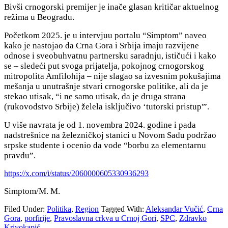
Bivši crnogorski premijer je inače glasan kritičar aktuelnog
režima u Beogradu.
Početkom 2025. je u intervjuu portalu “Simptom” naveo
kako je nastojao da Crna Gora i Srbija imaju razvijene
odnose i sveobuhvatnu partnersku saradnju, ističući i kako
se – sledeći put svoga prijatelja, pokojnog crnogorskog
mitropolita Amfilohija – nije slagao sa izvesnim pokušajima
mešanja u unutrašnje stvari crnogorske politike, ali da je
stekao
utisak, “i ne samo utisak, da je druga strana
(rukovodstvo Srbije) želela isključivo ‘tutorski pristup'”.
U više navrata je od 1. novembra 2024. godine i pada
nadstrešnice na železničkoj stanici u Novom Sadu podržao
srpske studente i ocenio da vode “borbu za elementarnu
pravdu”.
https://x.com/i/status/2060000605330936293
Simptom/M. M.
Filed Under:
Politika
,
Region
Tagged With:
Aleksandar Vučić
,
Crna
Gora
,
porfirije
,
Pravoslavna crkva u Crnoj Gori
,
SPC
,
Zdravko
Krivokapić