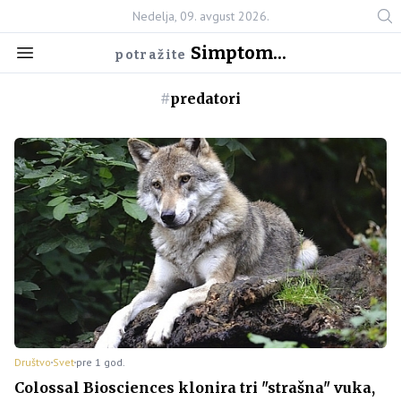
Nedelja, 09. avgust 2026.
Simptom...
potražite
#
predatori
Društvo
Svet
pre 1 god.
Colossal Biosciences klonira tri "strašna" vuka,