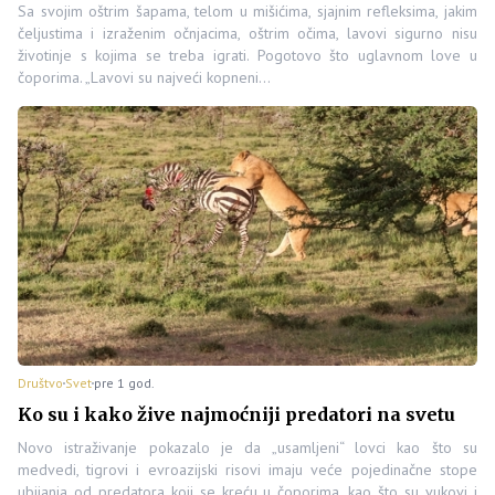
Sa svojim oštrim šapama, telom u mišićima, sjajnim refleksima, jakim
čeljustima i izraženim očnjacima, oštrim očima, lavovi sigurno nisu
životinje s kojima se treba igrati. Pogotovo što uglavnom love u
čoporima. „Lavovi su najveći kopneni…
Društvo
Svet
pre 1 god.
Ko su i kako žive najmoćniji predatori na svetu
Novo istraživanje pokazalo je da „usamljeni“ lovci kao što su
medvedi, tigrovi i evroazijski risovi imaju veće pojedinačne stope
ubijanja od predatora koji se kreću u čoporima, kao što su vukovi i