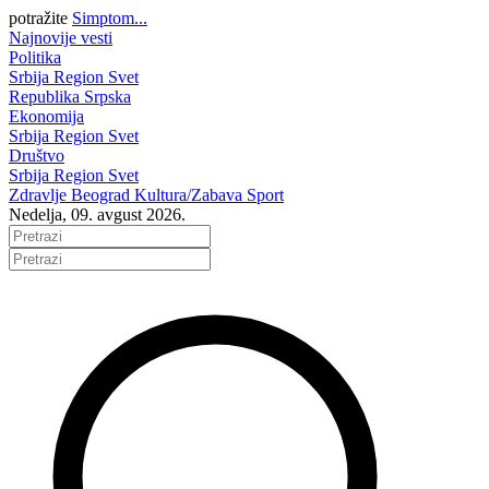
potražite
Simptom...
Najnovije vesti
Politika
Srbija
Region
Svet
Republika Srpska
Ekonomija
Srbija
Region
Svet
Društvo
Srbija
Region
Svet
Zdravlje
Beograd
Kultura/Zabava
Sport
Nedelja, 09. avgust 2026.