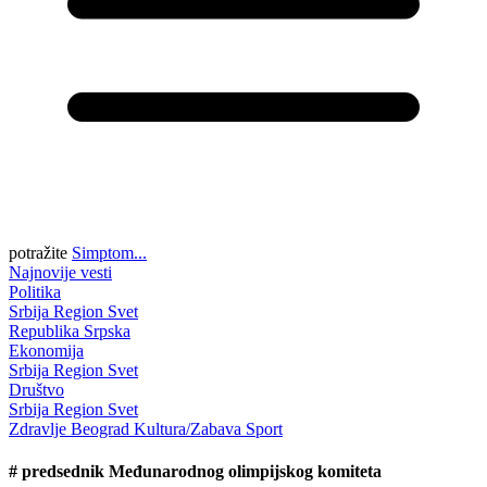
potražite
Simptom...
Najnovije vesti
Politika
Srbija
Region
Svet
Republika Srpska
Ekonomija
Srbija
Region
Svet
Društvo
Srbija
Region
Svet
Zdravlje
Beograd
Kultura/Zabava
Sport
#
predsednik Međunarodnog olimpijskog komiteta