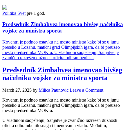
Politika
Svet
pre 1 god.
Predsednik Zimbabvea imenovao bivšeg načelnika
vojske za ministra sporta
Koventri je podneo ostavku na mesto ministra kako bi se u junu
preselio u Lozanu, matični grad Olimpijskih igara, da bi preuzeo
mesto predsednika MOK-a. U vladinom saopštenju, Sanjatve je
zvanično razrešen dužnosti oficira odbrambenih…
Predsednik Zimbabvea imenovao bivšeg
načelnika vojske za ministra sporta
March 27, 2025
by
Milica Paunovic
Leave a Comment
Koventri je podneo ostavku na mesto ministra kako bi se u junu
preselio u Lozanu, matični grad Olimpijskih igara, da bi preuzeo
mesto predsednika MOK-a.
U vladinom saopštenju, Sanjatve je zvanično razrešen dužnosti
oficira odbrambenih snaga i imenovan u vladu. Međutim,