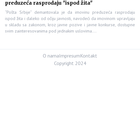
preduzeća rasprodaju "ispod žita"
“Pošta Srbije” demantovala je da imovinu preduzeća rasprodaju
ispod žita i daleko od očiju javnosti, navodeći da imovinom upravljaju
u skladu sa zakonom, kroz javne pozive i javne konkurse, dostupne
svim zainteresovanima pod jednakim uslovima.…
O nama
Impresum
Kontakt
Copyright 2024