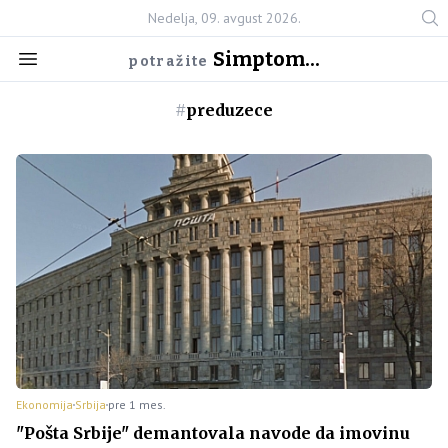
Nedelja, 09. avgust 2026.
Simptom...
potražite
#
preduzece
Ekonomija
Srbija
pre 1 mes.
"Pošta Srbije" demantovala navode da imovinu