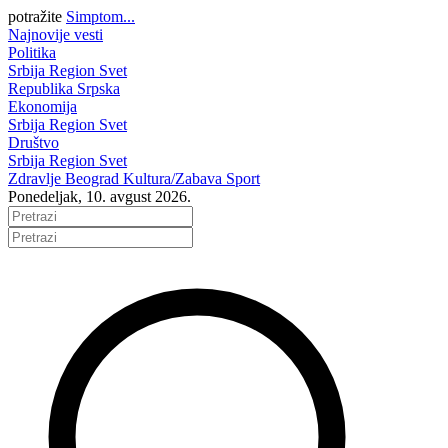
potražite
Simptom...
Najnovije vesti
Politika
Srbija
Region
Svet
Republika Srpska
Ekonomija
Srbija
Region
Svet
Društvo
Srbija
Region
Svet
Zdravlje
Beograd
Kultura/Zabava
Sport
Ponedeljak, 10. avgust 2026.