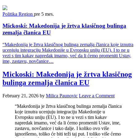
Politika
Region
pre 5 mes.
Mickoski: Makedonija je žrtva klasičnog bulinga
zemalja članica EU
“Makedonija je žrtva klasičnog bulinga zemalja članica koje iznutra
ucenjuju integraciju Makedonije u Evropsku uniju (EU). I to ne u
vezi s tim kakav napredak imamo, već da li ćemo promeniti Ustav,
ime, zastavu, novčanice…
Mickoski: Makedonija je žrtva klasičnog
bulinga zemalja članica EU
February 21, 2026
by
Milica Paunovic
Leave a Comment
“Makedonija je žrtva klasičnog bulinga zemalja članica
koje iznutra ucenjuju integraciju Makedonije u
Evropsku uniju (EU). I to ne u vezi s tim kakav
napredak imamo, već da li ćemo promeniti Ustav, ime,
zastavu, novčanice i tako dalje. I koliko ovo više
ignorišemo, toliko će biti teži taj put. I toliko više ćemo