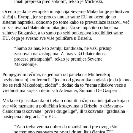
imati prepreka pred sobom”, rekao je Mickoski.
Ocenio je da je evropska integracija Severne Makedonije jedinstven
slučaj u Evropi, jer se proces unutar same EU ne ocenjuje po
sistemu napretka, odnosno po tome kako se prevazilaze izazovi, već
se zasniva na bilateralnim pitanjima što se impicitno odnosi na
zahteve Bugarske, a to samo po sebi potkopava kredibilitet same
EU, čega je svesno sve više političara u Briselu.
“Samo za nas, kao zemlju kandidata, ne važi pristup
zasnovan na zaslugama. Za nas važi bilateralnost
procesa pristupanja”, rekao je premijer Severne
Makedonije.
Po njegovim rečima, na jednom od panela na Minhenskoj
bezbednosnoj konferenciji “jedan od govornika naglasio je da je ono
što se radi Makedoniji zločin” i dodao da to “nema nikakve veze s
vrednostima koje su definisali Adenauer, Šuman i De Gasperi”.
Mickoski je istakao da bi trebalo obratiti pažnju na inicijativu koja se
sve više razmatra u političkim krugovima u Briselu, o državama-
članicama takozvane “prve i druge lige”, ili takozvana “gradualna –
postepena integracija” u EU.
“Zato treba veoma dobro da razmislimo i pre ovoga što
se trenutno zagovara za prvu i drugu ligu članica EU,