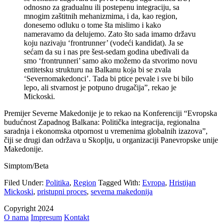
odnosno za gradualnu ili postepenu integraciju, sa
mnogim zaštitnih mehanizmima, i da, kao region,
donesemo odluku o tome šta mislimo i kako
nameravamo da delujemo. Zato što sada imamo državu
koju nazivaju ‘frontrunner’ (vodeći kandidat). Ja se
sećam da su i nas pre šest-sedam godina ubeđivali da
smo ‘frontrunneri’ samo ako možemo da stvorimo novu
entitetsku strukturu na Balkanu koja bi se zvala
‘Severnomakedonci’. Tada bi ptice pevale i sve bi bilo
lepo, ali stvarnost je potpuno drugačija”, rekao je
Mickoski.
Premijer Severne Makedonije je to rekao na Konferenciji “Evropska
budućnost Zapadnog Balkana: Politička integracija, regionalna
saradnja i ekonomska otpornost u vremenima globalnih izazova”,
čiji se drugi dan održava u Skoplju, u organizaciji Panevropske unije
Makedonije.
Simptom/Beta
Filed Under:
Politika
,
Region
Tagged With:
Evropa
,
Hristijan
Mickoski
,
pristupni proces
,
severna makedonija
Copyright 2024
O nama
Impresum
Kontakt