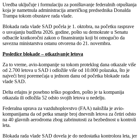
Uredba uključuje i formulaciju za poništavanje federalnih otpuštanja
koja je nametnula administracija američkog predsednika Donalda
Trampa tokom obustave rada vlade.
Blokada rada vlade SAD počela je 1. oktobra, na početku rasprave
o usvajanju budžeta 2026. godine, pošto su demokrate u Senatu
odbacile kratkoročni zakon o finansiranju koji bi omogućio da
savezna ministarstva ostanu otvorena do 21. novembra.
Posledice blokade – otkazivanje letova
Za to vreme, avio-kompanije su tokom proteklog dana otkazale više
od 2.700 letova u SAD i odložile više od 10.000 polazaka, što je
najveći broj poremećaja u jednom danu od početka blokade rada
vlade SAD.
Delta erlajns je posebno teško pogođen, pošto je ta kompanija
otkazala ili odložila 52 odsto svojih letova u nedelju.
Federalna uprava za vazduhoplovstvo (FAA) naložila je avio-
kompanijama da od petka smanje broj dnevnih letova za četiri odsto
na 40 glavnih aerodroma zbog zabrinutosti za bezbednost u kontroli
leta.
Blokada rada vlade SAD dovela je do nedostatka kontrolora leta, jer