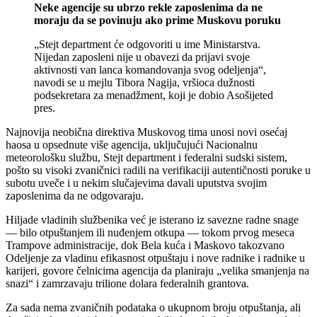
Neke agencije su ubrzo rekle zaposlenima da ne
moraju da se povinuju ako prime Muskovu poruku
„Stejt department će odgovoriti u ime Ministarstva.
Nijedan zaposleni nije u obavezi da prijavi svoje
aktivnosti van lanca komandovanja svog odeljenja“,
navodi se u mejlu Tibora Nagija, vršioca dužnosti
podsekretara za menadžment, koji je dobio Asošijeted
pres.
Najnovija neobična direktiva Muskovog tima unosi novi osećaj
haosa u opsednute više agencija, uključujući Nacionalnu
meteorološku službu, Stejt department i federalni sudski sistem,
pošto su visoki zvaničnici radili na verifikaciji autentičnosti poruke u
subotu uveče i u nekim slučajevima davali uputstva svojim
zaposlenima da ne odgovaraju.
Hiljade vladinih službenika već je isterano iz savezne radne snage
— bilo otpuštanjem ili nuđenjem otkupa — tokom prvog meseca
Trampove administracije, dok Bela kuća i Maskovo takozvano
Odeljenje za vladinu efikasnost otpuštaju i nove radnike i radnike u
karijeri, govore čelnicima agencija da planiraju „velika smanjenja na
snazi“ i zamrzavaju trilione dolara federalnih grantova.
Za sada nema zvaničnih podataka o ukupnom broju otpuštanja, ali