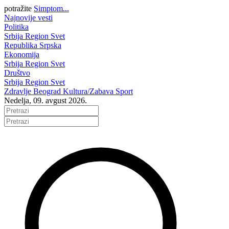
potražite
Simptom...
Najnovije vesti
Politika
Srbija
Region
Svet
Republika Srpska
Ekonomija
Srbija
Region
Svet
Društvo
Srbija
Region
Svet
Zdravlje
Beograd
Kultura/Zabava
Sport
Nedelja, 09. avgust 2026.