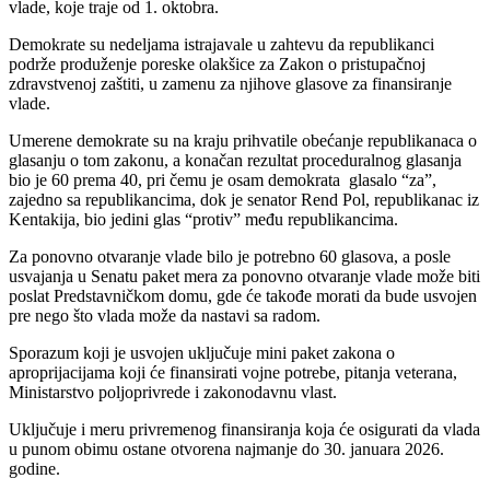
vlade, koje traje od 1. oktobra.
Demokrate su nedeljama istrajavale u zahtevu da republikanci
podrže produženje poreske olakšice za Zakon o pristupačnoj
zdravstvenoj zaštiti, u zamenu za njihove glasove za finansiranje
vlade.
Umerene demokrate su na kraju prihvatile obećanje republikanaca o
glasanju o tom zakonu, a konačan rezultat proceduralnog glasanja
bio je 60 prema 40, pri čemu je osam demokrata glasalo “za”,
zajedno sa republikancima, dok je senator Rend Pol, republikanac iz
Kentakija, bio jedini glas “protiv” među republikancima.
Za ponovno otvaranje vlade bilo je potrebno 60 glasova, a posle
usvajanja u Senatu paket mera za ponovno otvaranje vlade može biti
poslat Predstavničkom domu, gde će takođe morati da bude usvojen
pre nego što vlada može da nastavi sa radom.
Sporazum koji je usvojen uključuje mini paket zakona o
aproprijacijama koji će finansirati vojne potrebe, pitanja veterana,
Ministarstvo poljoprivrede i zakonodavnu vlast.
Uključuje i meru privremenog finansiranja koja će osigurati da vlada
u punom obimu ostane otvorena najmanje do 30. januara 2026.
godine.