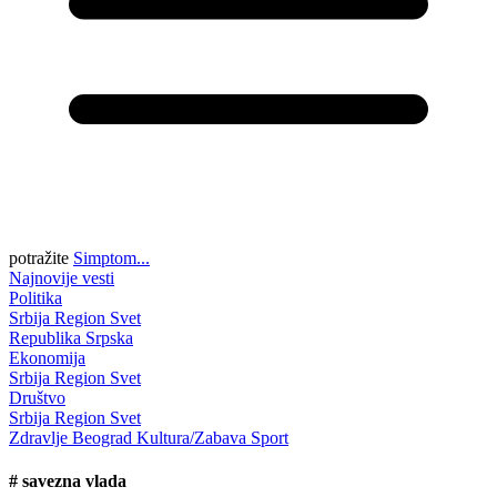
potražite
Simptom...
Najnovije vesti
Politika
Srbija
Region
Svet
Republika Srpska
Ekonomija
Srbija
Region
Svet
Društvo
Srbija
Region
Svet
Zdravlje
Beograd
Kultura/Zabava
Sport
#
savezna vlada