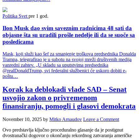
Politika
Svet
pre 1 god.
Ilon Musk dao svim saveznim radnicima 48 sati da
objasne šta su uradili prošle nedelje ili da se suoče sa
posledicama
Mask, koji služi kao šef za smanjenje troškova predsednika Donalda
Trampa, telegrafirao je u subotu na svojoj mreži društvenih medija
vanredni zahtev. „U skladu sa uputstvima predsednika
@realDonaldTrump, svi federalni službenici će uskoro dobiti e-
poštu…
Korak ka deblokadi vlade SAD – Senat
usvojio zakon o privremenom
finansiranju, pomogli i glasovi demokrata
November 10, 2025
by
Mitko Arnaudov
Leave a Comment
Ovo predstavlja ključno proceduralno glasanje da je postignut
dvostranački dogovor o okončanju rekordnog zatvaranja američke