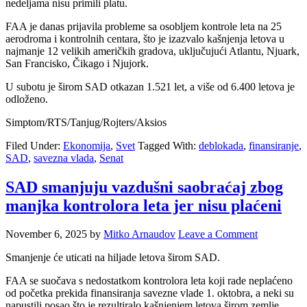
nedeljama nisu primili platu.
FAA je danas prijavila probleme sa osobljem kontrole leta na 25
aerodroma i kontrolnih centara, što je izazvalo kašnjenja letova u
najmanje 12 velikih američkih gradova, uključujući Atlantu, Njuark,
San Francisko, Čikago i Njujork.
U subotu je širom SAD otkazan 1.521 let, a više od 6.400 letova je
odloženo.
Simptom/RTS/Tanjug/Rojters/Aksios
Filed Under:
Ekonomija
,
Svet
Tagged With:
deblokada
,
finansiranje
,
SAD
,
savezna vlada
,
Senat
SAD smanjuju vazdušni saobraćaj zbog
manjka kontrolora leta jer nisu plaćeni
November 6, 2025
by
Mitko Arnaudov
Leave a Comment
Smanjenje će uticati na hiljade letova širom SAD.
FAA se suočava s nedostatkom kontrolora leta koji rade neplaćeno
od početka prekida finansiranja savezne vlade 1. oktobra, a neki su
napustili posao što je rezultiralo kašnjenjem letova širom zemlje.