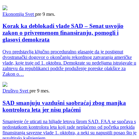
Ekonomija
Svet
pre 9 mes.
Korak ka deblokadi vlade SAD – Senat usvojio
zakon o privremenom finansiranju, pomogli i
glasovi demokrata
Ovo predstavlja ključno proceduralno glasanje da je postignut
dvostranački dogovor o okončanju rekordnog zatvaranja američke
vlade, koje traje od 1. oktobra. Demokrate su nedeljama istrajavale u
zahtevu da republikanci podrže produženje poreske olakšice za
Zakon o…
Društvo
Svet
pre 9 mes.
SAD smanjuju vazdušni saobraćaj zbog manjka
kontrolora leta jer nisu plaćeni
Smanjenje će uticati na hiljade letova širom SAD. FAA se suočava s
nedostatkom kontrolora leta koji rade neplaćeno od početka prekida
finansiranja savezne vlade 1. oktobra, a neki su napustili posao što je
rezultiralo kašnjenjem…