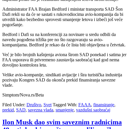
Administrator FAA Brajan Bedford i ministar transporta SAD Šon
Dafi rekli su da će se sastati s rukovodiocima avio-kompanija da bi
utvrdili kako bezbedno sprovesti smanjenje letova i izbeći još veće
pogoršanje.
Bedford i Dafi su na konferenciji za novinare u sredu odbili da
navedu pogođena tržišta pre no što razgovaraju sa avio-
kompanijama. Bedford je rekao da će lista biti objavljena u četvrtak.
Već je bilo brojnih kašnjenja aviona širom SAD ponekad i satima jer
FAA usporava ili privremeno zaustavlja saobraćaj kad god nema
dovoljno kontrolora leta.
Velike avio-kompanije, sindikati avijacije i šira turistička industrija
pozivaju Kongres SAD da okonča prekid finansiranja savezne
vlade.
Simptom/Nova.rs/Beta
Filed Under:
Društvo
,
Svet
Tagged With:
FAAA
,
finansiranje
,
prekid
,
SAD
,
savezna vlada
,
smanjenje
,
vazdušni saobraćaj
Ilon Musk dao svim saveznim radnicima