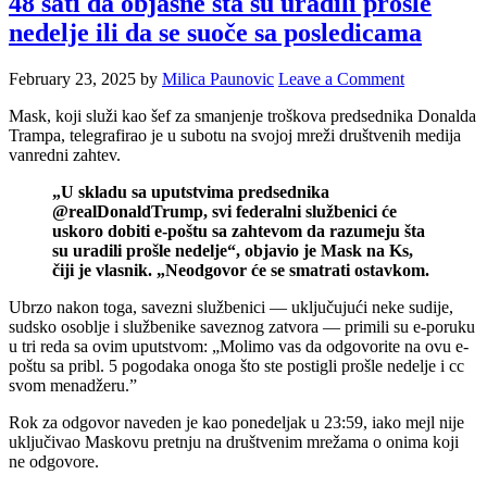
48 sati da objasne šta su uradili prošle
nedelje ili da se suoče sa posledicama
February 23, 2025
by
Milica Paunovic
Leave a Comment
Mask, koji služi kao šef za smanjenje troškova predsednika Donalda
Trampa, telegrafirao je u subotu na svojoj mreži društvenih medija
vanredni zahtev.
„U skladu sa uputstvima predsednika
@realDonaldTrump, svi federalni službenici će
uskoro dobiti e-poštu sa zahtevom da razumeju šta
su uradili prošle nedelje“, objavio je Mask na Ks,
čiji je vlasnik. „Neodgovor će se smatrati ostavkom.
Ubrzo nakon toga, savezni službenici — uključujući neke sudije,
sudsko osoblje i službenike saveznog zatvora — primili su e-poruku
u tri reda sa ovim uputstvom: „Molimo vas da odgovorite na ovu e-
poštu sa pribl. 5 pogodaka onoga što ste postigli prošle nedelje i cc
svom menadžeru.”
Rok za odgovor naveden je kao ponedeljak u 23:59, iako mejl nije
uključivao Maskovu pretnju na društvenim mrežama o onima koji
ne odgovore.