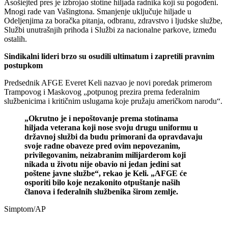
Asošiejted pres je izbrojao stotine hiljada radnika koji su pogođeni.
Mnogi rade van Vašingtona. Smanjenje uključuje hiljade u
Odeljenjima za boračka pitanja, odbranu, zdravstvo i ljudske službe,
Službi unutrašnjih prihoda i Službi za nacionalne parkove, između
ostalih.
Sindikalni lideri brzo su osudili ultimatum i zapretili pravnim
postupkom
Predsednik AFGE Everet Keli nazvao je novi poredak primerom
Trampovog i Maskovog „potpunog prezira prema federalnim
službenicima i kritičnim uslugama koje pružaju američkom narodu“.
„Okrutno je i nepoštovanje prema stotinama
hiljada veterana koji nose svoju drugu uniformu u
državnoj službi da budu primorani da opravdavaju
svoje radne obaveze pred ovim nepovezanim,
privilegovanim, neizabranim milijarderom koji
nikada u životu nije obavio ni jedan jedini sat
poštene javne službe“, rekao je Keli. „AFGE će
osporiti bilo koje nezakonito otpuštanje naših
članova i federalnih službenika širom zemlje.
Simptom/AP