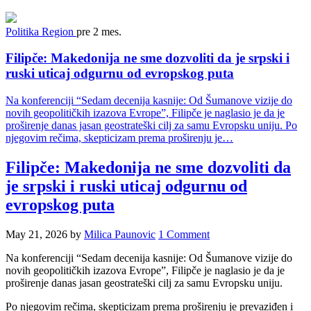
Politika
Region
pre 2 mes.
Filipče: Makedonija ne sme dozvoliti da je srpski i
ruski uticaj odgurnu od evropskog puta
Na konferenciji “Sedam decenija kasnije: Od Šumanove vizije do
novih geopolitičkih izazova Evrope”, Filipče je naglasio je da je
proširenje danas jasan geostrateški cilj za samu Evropsku uniju. Po
njegovim rečima, skepticizam prema proširenju je…
Filipče: Makedonija ne sme dozvoliti da
je srpski i ruski uticaj odgurnu od
evropskog puta
May 21, 2026
by
Milica Paunovic
1 Comment
Na konferenciji “Sedam decenija kasnije: Od Šumanove vizije do
novih geopolitičkih izazova Evrope”, Filipče je naglasio je da je
proširenje danas jasan geostrateški cilj za samu Evropsku uniju.
Po njegovim rečima, skepticizam prema proširenju je prevaziđen i