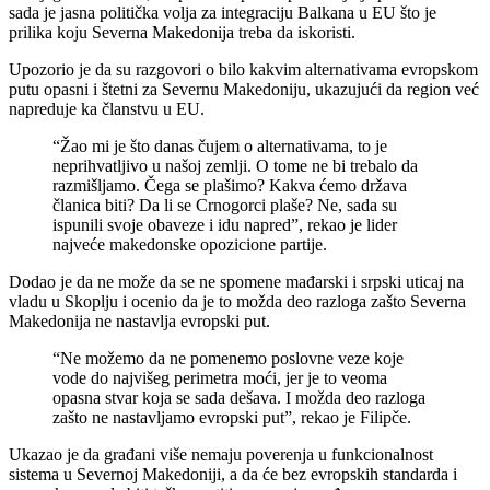
sada je jasna politička volja za integraciju Balkana u EU što je
prilika koju Severna Makedonija treba da iskoristi.
Upozorio je da su razgovori o bilo kakvim alternativama evropskom
putu opasni i štetni za Severnu Makedoniju, ukazujući da region već
napreduje ka članstvu u EU.
“Žao mi je što danas čujem o alternativama, to je
neprihvatljivo u našoj zemlji. O tome ne bi trebalo da
razmišljamo. Čega se plašimo? Kakva ćemo država
članica biti? Da li se Crnogorci plaše? Ne, sada su
ispunili svoje obaveze i idu napred”, rekao je lider
najveće makedonske opozicione partije.
Dodao je da ne može da se ne spomene mađarski i srpski uticaj na
vladu u Skoplju i ocenio da je to možda deo razloga zašto Severna
Makedonija ne nastavlja evropski put.
“Ne možemo da ne pomenemo poslovne veze koje
vode do najvišeg perimetra moći, jer je to veoma
opasna stvar koja se sada dešava. I možda deo razloga
zašto ne nastavljamo evropski put”, rekao je Filipče.
Ukazao je da građani više nemaju poverenja u funkcionalnost
sistema u Severnoj Makedoniji, a da će bez evropskih standarda i