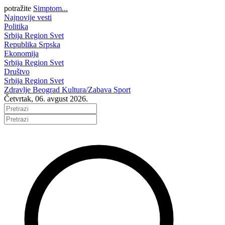
potražite
Simptom...
Najnovije vesti
Politika
Srbija
Region
Svet
Republika Srpska
Ekonomija
Srbija
Region
Svet
Društvo
Srbija
Region
Svet
Zdravlje
Beograd
Kultura/Zabava
Sport
Četvrtak, 06. avgust 2026.