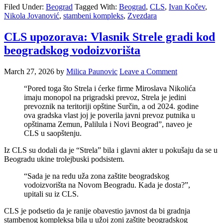
Filed Under:
Beograd
Tagged With:
Beograd
,
CLS
,
Ivan Kočev
,
Nikola Jovanović
,
stambeni kompleks
,
Zvezdara
CLS upozorava: Vlasnik Strele gradi kod
beogradskog vodoizvorišta
March 27, 2026
by
Milica Paunovic
Leave a Comment
“Pored toga što Strela i ćerke firme Miroslava Nikolića
imaju monopol na prigradski prevoz, Strela je jedini
prevoznik na teritoriji opštine Surčin, a od 2024. godine
ova gradska vlast joj je poverila javni prevoz putnika u
opštinama Zemun, Palilula i Novi Beograd”, naveo je
CLS u saopštenju.
Iz CLS su dodali da je “Strela” bila i glavni akter u pokušaju da se u
Beogradu ukine trolejbuski podsistem.
“Sada je na redu uža zona zaštite beogradskog
vodoizvorišta na Novom Beogradu. Kada je dosta?”,
upitali su iz CLS.
CLS je podsetio da je ranije obavestio javnost da bi gradnja
stambenog kompleksa bila u užoj zoni zaštite beogradskog