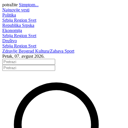
potražite
Simptom...
Najnovije vesti
Politika
Srbija
Region
Svet
Republika Srpska
Ekonomija
Srbija
Region
Svet
Društvo
Srbija
Region
Svet
Zdravlje
Beograd
Kultura/Zabava
Sport
Petak, 07. avgust 2026.