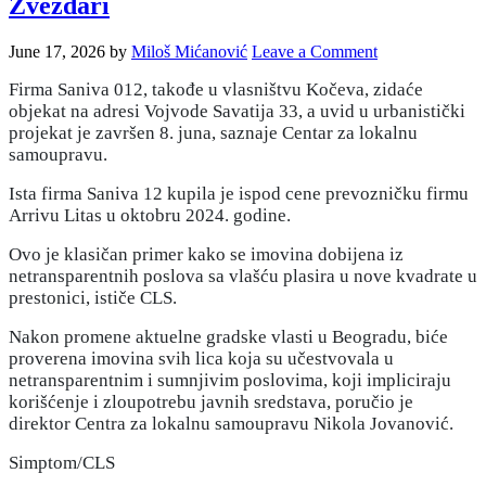
Zvezdari
June 17, 2026
by
Miloš Mićanović
Leave a Comment
Firma Saniva 012, takođe u vlasništvu Kočeva, zidaće
objekat na adresi Vojvode Savatija 33, a uvid u urbanistički
projekat je završen 8. juna, saznaje Centar za lokalnu
samoupravu.
Ista firma Saniva 12 kupila je ispod cene prevozničku firmu
Arrivu Litas u oktobru 2024. godine.
Ovo je klasičan primer kako se imovina dobijena iz
netransparentnih poslova sa vlašću plasira u nove kvadrate u
prestonici, ističe CLS.
Nakon promene aktuelne gradske vlasti u Beogradu, biće
proverena imovina svih lica koja su učestvovala u
netransparentnim i sumnjivim poslovima, koji impliciraju
korišćenje i zloupotrebu javnih sredstava, poručio je
direktor Centra za lokalnu samoupravu Nikola Jovanović.
Simptom/CLS