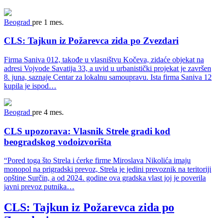
Beograd
pre 1 mes.
CLS: Tajkun iz Požarevca zida po Zvezdari
Firma Saniva 012, takođe u vlasništvu Kočeva, zidaće objekat na
adresi Vojvode Savatija 33, a uvid u urbanistički projekat je završen
8. juna, saznaje Centar za lokalnu samoupravu. Ista firma Saniva 12
kupila je ispod…
Beograd
pre 4 mes.
CLS upozorava: Vlasnik Strele gradi kod
beogradskog vodoizvorišta
“Pored toga što Strela i ćerke firme Miroslava Nikolića imaju
monopol na prigradski prevoz, Strela je jedini prevoznik na teritoriji
opštine Surčin, a od 2024. godine ova gradska vlast joj je poverila
javni prevoz putnika…
CLS: Tajkun iz Požarevca zida po