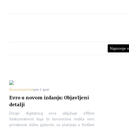
Najnovije v
Ekonomija
Svet
pre 2 god.
Evro u novom izdanju: Objavljeni
detalji
Dizajn digitalnog evra uključuje offline
funkcionalnost koja bi korisnicima nudila nivo
privatnosti sličnu gotovini, za plaćanja u fizičkim