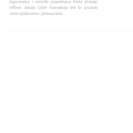
trgovinama i između pojedinaca. Kada plaćaju
offline, detalji ličnih transakcija bili bi poznati
samo platiocima i primaocima…