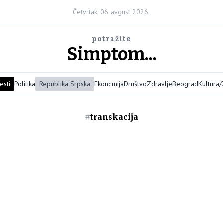
Četvrtak, 06. avgust 2026.
potražite
Simptom...
esti
Politika
Republika Srpska
Ekonomija
Društvo
Zdravlje
Beograd
Kultura
#
transkacija