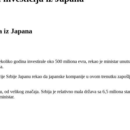
a iz Japana
iko godina investirale oko 500 miliona evra, rekao je ministar unutr
a.
Srbije Japanu rekao da japanske kompanije u ovom trenutku zapošljavaju
u, od velikog značaja. Srbija je relativno mala država sa 6,5 miliona st
inistar.