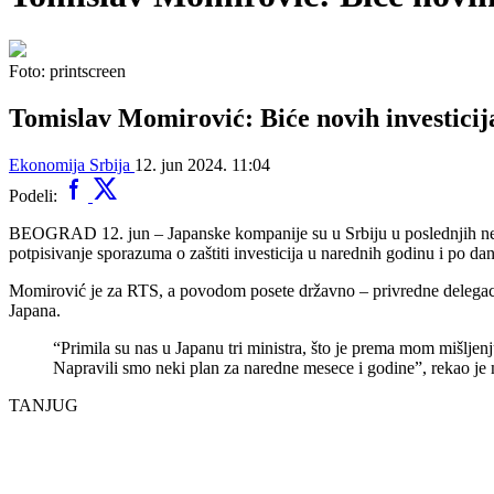
Foto: printscreen
Tomislav Momirović: Biće novih investicij
Ekonomija
Srbija
12. jun 2024. 11:04
Podeli:
BEOGRAD 12. jun – Japanske kompanije su u Srbiju u poslednjih nekol
potpisivanje sporazuma o zaštiti investicija u narednih godinu i po dan
Momirović je za RTS, a povodom posete državno – privredne delegacije 
Japana.
“Primila su nas u Japanu tri ministra, što je prema mom mišljenj
Napravili smo neki plan za naredne mesece i godine”, rekao je m
TANJUG