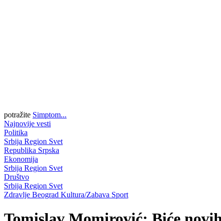
potražite
Simptom...
Najnovije vesti
Politika
Srbija
Region
Svet
Republika Srpska
Ekonomija
Srbija
Region
Svet
Društvo
Srbija
Region
Svet
Zdravlje
Beograd
Kultura/Zabava
Sport
Tomislav Momirović: Biće novih 