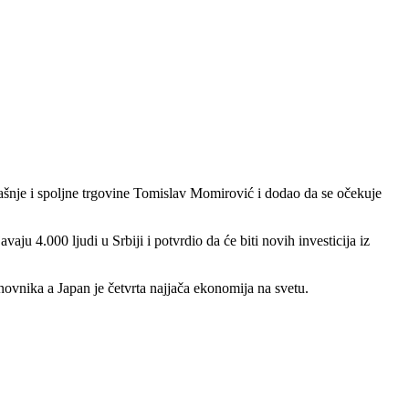
ašnje i spoljne trgovine Tomislav Momirović i dodao da se očekuje
 4.000 ljudi u Srbiji i potvrdio da će biti novih investicija iz
anovnika a Japan je četvrta najjača ekonomija na svetu.