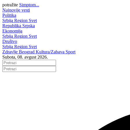
potražite
Simptom...
Najnovije vesti
Politika
Srbija
Region
Svet
Republika Srpska
Ekonomija
Srbija
Region
Svet
Društvo
Srbija
Region
Svet
Zdravlje
Beograd
Kultura/Zabava
Sport
Subota, 08. avgust 2026.