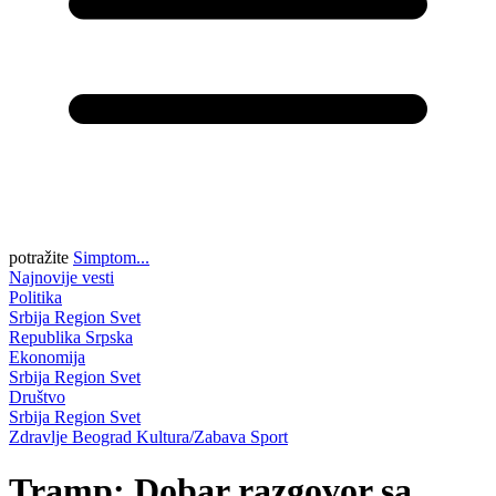
potražite
Simptom...
Najnovije vesti
Politika
Srbija
Region
Svet
Republika Srpska
Ekonomija
Srbija
Region
Svet
Društvo
Srbija
Region
Svet
Zdravlje
Beograd
Kultura/Zabava
Sport
Tramp: Dobar razgovor sa