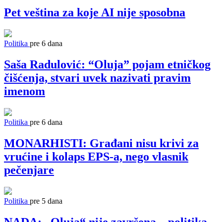
Pet veština za koje AI nije sposobna
Politika
pre 6 dana
Saša Radulović: “Oluja” pojam etničkog
čišćenja, stvari uvek nazivati pravim
imenom
Politika
pre 6 dana
MONARHISTI: Građani nisu krivi za
vrućine i kolaps EPS-a, nego vlasnik
pečenjare
Politika
pre 5 dana
NADA: „Oluja“ nije završena – politika