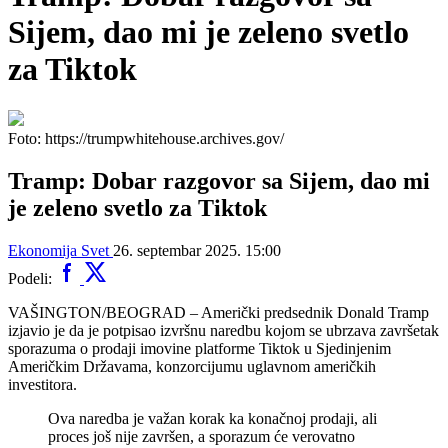
Sijem, dao mi je zeleno svetlo
za Tiktok
Foto: https://trumpwhitehouse.archives.gov/
Tramp: Dobar razgovor sa Sijem, dao mi
je zeleno svetlo za Tiktok
Ekonomija
Svet
26. septembar 2025. 15:00
Podeli:
VAŠINGTON/BEOGRAD – Američki predsednik Donald Tramp
izjavio je da je potpisao izvršnu naredbu kojom se ubrzava završetak
sporazuma o prodaji imovine platforme Tiktok u Sjedinjenim
Američkim Državama, konzorcijumu uglavnom američkih
investitora.
Ova naredba je važan korak ka konačnoj prodaji, ali
proces još nije završen, a sporazum će verovatno