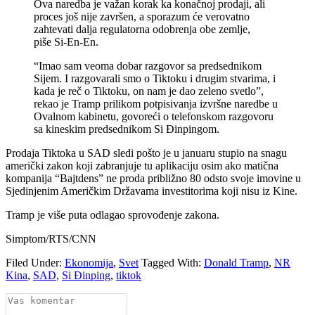
Ova naredba je važan korak ka konačnoj prodaji, ali
proces još nije završen, a sporazum će verovatno
zahtevati dalja regulatorna odobrenja obe zemlje,
piše Si-En-En.
“Imao sam veoma dobar razgovor sa predsednikom
Sijem. I razgovarali smo o Tiktoku i drugim stvarima, i
kada je reč o Tiktoku, on nam je dao zeleno svetlo”,
rekao je Tramp prilikom potpisivanja izvršne naredbe u
Ovalnom kabinetu, govoreći o telefonskom razgovoru
sa kineskim predsednikom Si Đinpingom.
Prodaja Tiktoka u SAD sledi pošto je u januaru stupio na snagu
američki zakon koji zabranjuje tu aplikaciju osim ako matična
kompanija “Bajtdens” ne proda približno 80 odsto svoje imovine u
Sjedinjenim Američkim Državama investitorima koji nisu iz Kine.
Tramp je više puta odlagao sprovođenje zakona.
Simptom/RTS/CNN
Filed Under:
Ekonomija
,
Svet
Tagged With:
Donald Tramp
,
NR
Kina
,
SAD
,
Si Đinping
,
tiktok