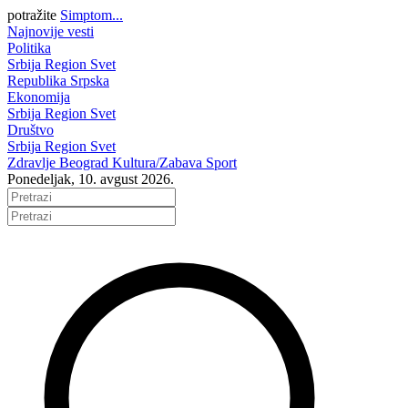
potražite
Simptom...
Najnovije vesti
Politika
Srbija
Region
Svet
Republika Srpska
Ekonomija
Srbija
Region
Svet
Društvo
Srbija
Region
Svet
Zdravlje
Beograd
Kultura/Zabava
Sport
Ponedeljak, 10. avgust 2026.