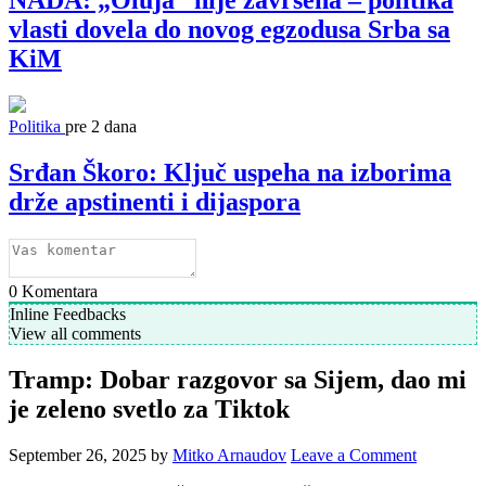
vlasti dovela do novog egzodusa Srba sa
KiM
Politika
pre 2 dana
Srđan Škoro: Ključ uspeha na izborima
drže apstinenti i dijaspora
0
Komentara
Inline Feedbacks
View all comments
Tramp: Dobar razgovor sa Sijem, dao mi
je zeleno svetlo za Tiktok
September 26, 2025
by
Mitko Arnaudov
Leave a Comment