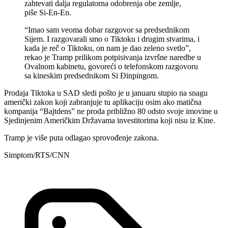
zahtevati dalja regulatorna odobrenja obe zemlje,
piše Si-En-En.
“Imao sam veoma dobar razgovor sa predsednikom
Sijem. I razgovarali smo o Tiktoku i drugim stvarima, i
kada je reč o Tiktoku, on nam je dao zeleno svetlo”,
rekao je Tramp prilikom potpisivanja izvršne naredbe u
Ovalnom kabinetu, govoreći o telefonskom razgovoru
sa kineskim predsednikom Si Đinpingom.
Prodaja Tiktoka u SAD sledi pošto je u januaru stupio na snagu
američki zakon koji zabranjuje tu aplikaciju osim ako matična
kompanija “Bajtdens” ne proda približno 80 odsto svoje imovine u
Sjedinjenim Američkim Državama investitorima koji nisu iz Kine.
Tramp je više puta odlagao sprovođenje zakona.
Simptom/RTS/CNN