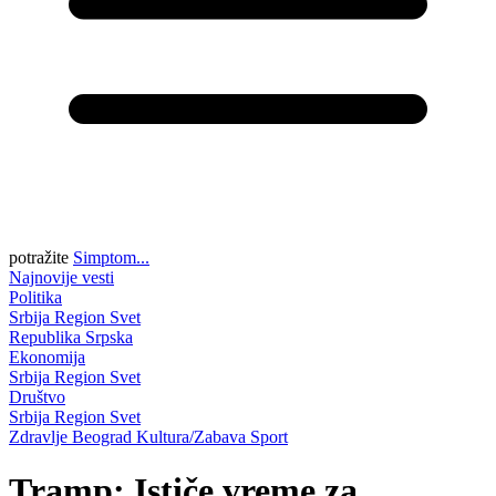
potražite
Simptom...
Najnovije vesti
Politika
Srbija
Region
Svet
Republika Srpska
Ekonomija
Srbija
Region
Svet
Društvo
Srbija
Region
Svet
Zdravlje
Beograd
Kultura/Zabava
Sport
Tramp: Ističe vreme za