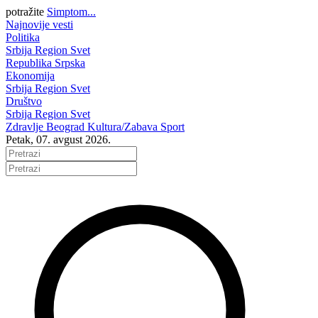
potražite
Simptom...
Najnovije vesti
Politika
Srbija
Region
Svet
Republika Srpska
Ekonomija
Srbija
Region
Svet
Društvo
Srbija
Region
Svet
Zdravlje
Beograd
Kultura/Zabava
Sport
Petak, 07. avgust 2026.