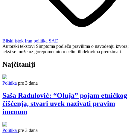
Bliski istok
Iran
politika
SAD
Autorski tekstovi Simptoma podležu pravilima o navođenju izvora;
tekst se može uz gorepomenuto u celini ili delovima preuzimati.
Najčitaniji
Politika
pre 3 dana
Saša Radulović: “Oluja” pojam etničkog
čišćenja, stvari uvek nazivati pravim
imenom
Politika
pre 3 dana