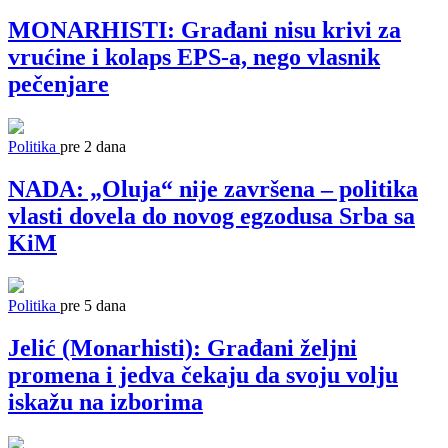
MONARHISTI: Građani nisu krivi za
vrućine i kolaps EPS-a, nego vlasnik
pečenjare
Politika
pre 2 dana
NADA: „Oluja“ nije završena – politika
vlasti dovela do novog egzodusa Srba sa
KiM
Politika
pre 5 dana
Jelić (Monarhisti): Građani željni
promena i jedva čekaju da svoju volju
iskažu na izborima