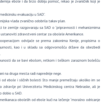
emija ebole i da brzo dobiju pomoć, rekao je zvaničnik koji je
medicinsku evakuaciju u SAD”.
 kenijska vlada zvanično odobrila takav plan.
ici te zemlje razgovaraju sa SAD o “pripravnosti i mehanizmima
ja ustanoviti zdravstveni centar za obolele Amerikance.
operacijom odvijaće se prema zakonima Kenije, propisima o
igurnosti, kao i u skladu sa odgovornošću države da obezbedi
.
tpunosti da se bavi ebolom, retkom i teškom zaraznom bolešću
vani na druga mesta radi naprednije nege.
i od ebole i sličnih bolesti što manje premeštaju ukoliko im se
 zdravlje pri Univerzitetu Medicinskog centra Nebraske, ali je
ko dobio u SAD.
merikanaca obolelih od ebole kući na lečenje “moralno odricanje