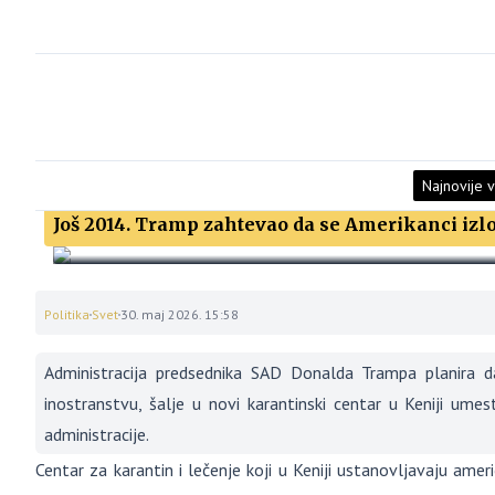
Najnovije v
Još 2014. Tramp zahtevao da se Amerikanci izlo
Politika
Svet
30. maj 2026. 15:58
Administracija predsednika SAD Donalda Trampa planira da 
inostranstvu, šalje u novi karantinski centar u Keniji ume
administracije.
Centar za karantin i lečenje koji u Keniji ustanovljavaju am