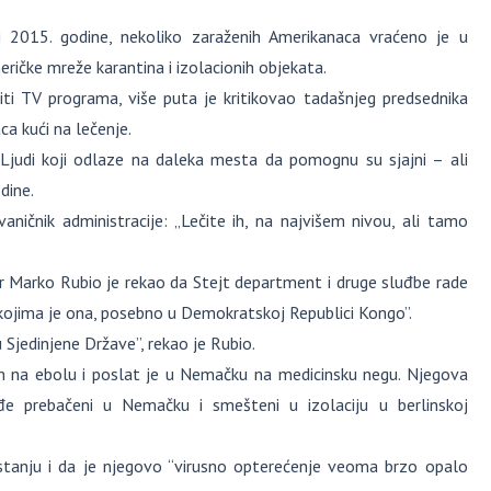
 2015. godine, nekoliko zaraženih Amerikanaca vraćeno je u
ričke mreže karantina i izolacionih objekata.
iti TV programa, više puta je kritikovao tadašnjeg predsednika
 kući na lečenje.
Ljudi koji odlaze na daleka mesta da pomognu su sjajni – ali
dine.
ničnik administracije: „Lečite ih, na najvišem nivou, ali tamo
 Marko Rubio je rekao da Stejt department i druge sluđbe rade
ojima je ona, posebno u Demokratskoj Republici Kongo”.
 Sjedinjene Države”, rekao je Rubio.
an na ebolu i poslat je u Nemačku na medicinsku negu. Njegova
đe prebačeni u Nemačku i smešteni u izolaciju u berlinskoj
 stanju i da je njegovo “virusno opterećenje veoma brzo opalo