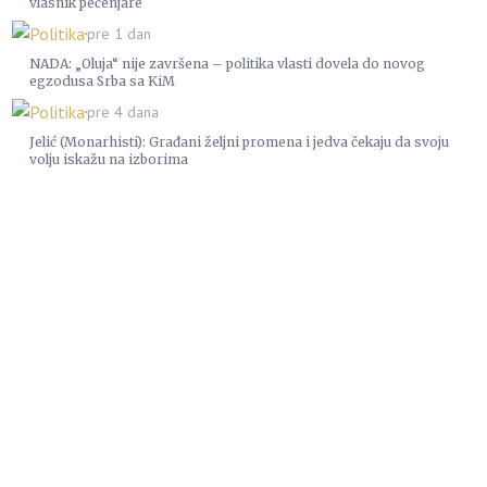
vlasnik pečenjare
Politika
pre 1 dan
NADA: „Oluja“ nije završena – politika vlasti dovela do novog
egzodusa Srba sa KiM
Politika
pre 4 dana
Jelić (Monarhisti): Građani željni promena i jedva čekaju da svoju
volju iskažu na izborima