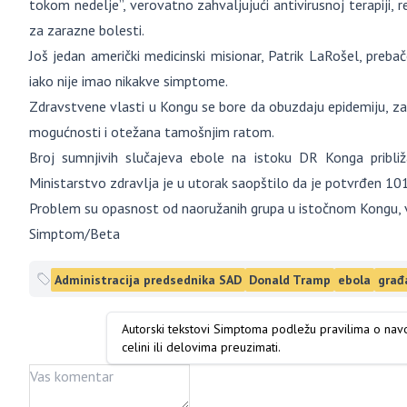
tokom nedelje”, verovatno zahvaljujući antivirusnoj terapiji, r
za zarazne bolesti.
Još jedan američki medicinski misionar, Patrik LaRošel, prebač
iako nije imao nikakve simptome.
Zdravstvene vlasti u Kongu se bore da obuzdaju epidemiju, za 
mogućnosti i otežana tamošnjim ratom.
Broj sumnjivih slučajeva ebole na istoku DR Konga pribli
Ministarstvo zdravlja je u utorak saopštilo da je potvrđen 101 
Problem su opasnost od naoružanih grupa u istočnom Kongu, velik
Simptom/Beta
Administracija predsednika SAD
Donald Tramp
ebola
građ
Autorski tekstovi Simptoma podležu pravilima o na
celini ili delovima preuzimati.