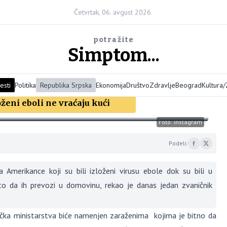
Četvrtak, 06. avgust 2026.
potražite
Simptom...
esti
Politika
Republika Srpska
Ekonomija
Društvo
Zdravlje
Beograd
Kultura
ženi eboli ne vraćaju kući
Foto: Instagram
Podeli:
Amerikance koji su bili izloženi virusu ebole dok su bili u
sto da ih prevozi u domovinu, rekao je danas jedan zvaničnik
erička ministarstva biće namenjen zaraženima kojima je bitno da