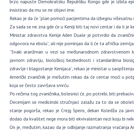
brzo napuste Demokratsku Republiku Kongo gde je izbila epid
insistirao da mu se ne objavi ime.
Rekao je da će “plan pomoći pacijentima da izbegnu višesatnu 
Za sada se ne zna gde će u Keniji biti taj novi centar i da li je
Ministar zdravstva Kenije Aden Duale je potvrdio da zvaničn
odgovora na ebolu”, ali nije pominjao da li će ta afrička zeml
“Svaki aranžman u vezi sa međunarodnom zdravstvenom ko
javnom zdravlju, biološkoj bezbednosti i standardima bios
zdravlje i blagostanje Kenijaca”, rekao je ministar u saopštenju
Američki zvaničnik je mešutim rekao da će centar moći u po
koja se često završava smrću.
Po rečima tog zvaničnika, bolesnici će, po potrebi, biti prebaci
Decenijam se medicinski stručnjaci zalažu za to da se obolel
stanje pogorša, rekao je Crejg Spens, dekan Koledža za javno
dodao da kvalitet nege mora biti ekvivalentan nezi koju bi ne
On je, međutim, kazao da je odbijanje razmatranja vraćanja A