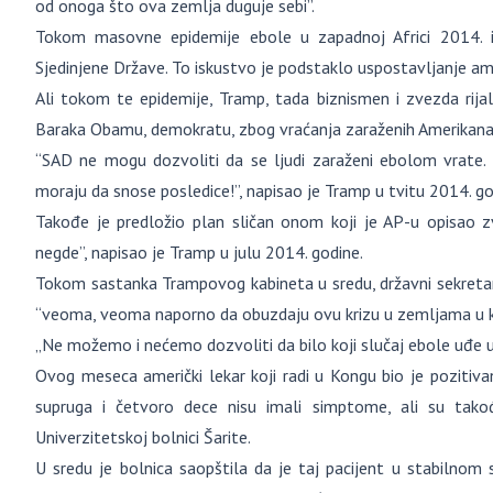
od onoga što ova zemlja duguje sebi”.
Tokom masovne epidemije ebole u ​​zapadnoj Africi 2014. i
Sjedinjene Države. To iskustvo je podstaklo uspostavljanje ame
Ali tokom te epidemije, Tramp, tada biznismen i zvezda rijal
Baraka Obamu, demokratu, zbog vraćanja zaraženih Amerikanaca
“SAD ne mogu dozvoliti da se ljudi zaraženi ebolom vrate. 
moraju da snose posledice!”, napisao je Tramp u tvitu 2014. go
Takođe je predložio plan sličan onom koji je AP-u opisao zva
negde”, napisao je Tramp u julu 2014. godine.
Tokom sastanka Trampovog kabineta u sredu, državni sekretar
“veoma, veoma naporno da obuzdaju ovu krizu u zemljama u k
„Ne možemo i nećemo dozvoliti da bilo koji slučaj ebole uđe u
Ovog meseca američki lekar koji radi u Kongu bio je pozitiv
supruga i četvoro dece nisu imali simptome, ali su tako
Univerzitetskoj bolnici Šarite.
U sredu je bolnica saopštila da je taj pacijent u stabilnom