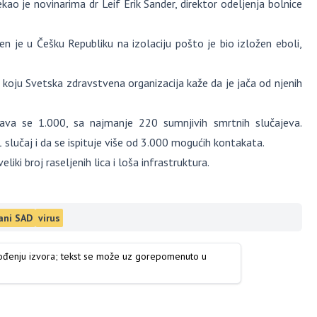
ekao je novinarima dr Leif Erik Sander, direktor odeljenja bolnice
en je u Češku Republiku na izolaciju pošto je bio izložen eboli,
koju Svetska zdravstvena organizacija kaže da je jača od njenih
žava se 1.000, sa najmanje 220 sumnjivih smrtnih slučajeva.
slučaj i da se ispituje više od 3.000 mogućih kontakata.
i broj raseljenih lica i loša infrastruktura.
ani SAD
virus
vođenju izvora; tekst se može uz gorepomenuto u