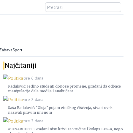
/Zabava
Sport
Najčitaniji
Politika
pre 6 dana
Radulović: Jedino studenti donose promene, građani da odbace
manipulacije dela medija i analitičara
Politika
pre 2 dana
Saša Radulović: “Oluja” pojam etničkog čišćenja, stvari uvek
nazivati pravim imenom
Politika
pre 2 dana
MONARHISTI: Građani nisu krivi za vrućine i kolaps EPS-a, nego