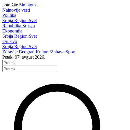
potražite
Simptom...
Najnovije vesti
Politika
Srbija
Region
Svet
Republika Srpska
Ekonomija
Srbija
Region
Svet
Društvo
Srbija
Region
Svet
Zdravlje
Beograd
Kultura/Zabava
Sport
Petak, 07. avgust 2026.