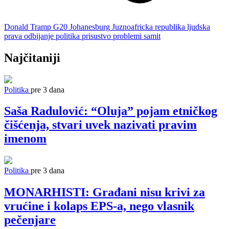
Donald Tramp
G20
Johanesburg
Juznoafricka republika
ljudska
prava
odbijanje
politika
prisustvo
problemi
samit
Najčitaniji
Politika
pre 3 dana
Saša Radulović: “Oluja” pojam etničkog
čišćenja, stvari uvek nazivati pravim
imenom
Politika
pre 3 dana
MONARHISTI: Građani nisu krivi za
vrućine i kolaps EPS-a, nego vlasnik
pečenjare