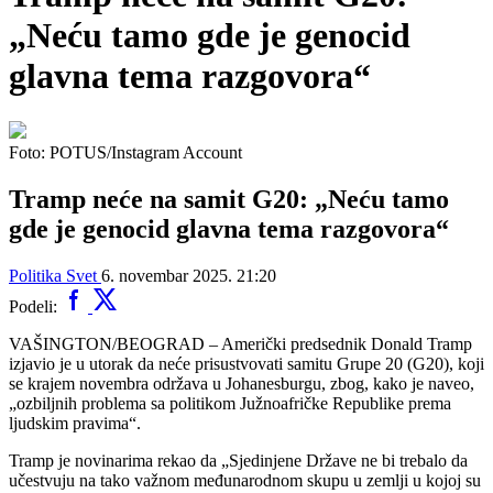
„Neću tamo gde je genocid
glavna tema razgovora“
Foto: POTUS/Instagram Account
Tramp neće na samit G20: „Neću tamo
gde je genocid glavna tema razgovora“
Politika
Svet
6. novembar 2025. 21:20
Podeli:
VAŠINGTON/BEOGRAD – Američki predsednik Donald Tramp
izjavio je u utorak da neće prisustvovati samitu Grupe 20 (G20), koji
se krajem novembra održava u Johanesburgu, zbog, kako je naveo,
„ozbiljnih problema sa politikom Južnoafričke Republike prema
ljudskim pravima“.
Tramp je novinarima rekao da „Sjedinjene Države ne bi trebalo da
učestvuju na tako važnom međunarodnom skupu u zemlji u kojoj su