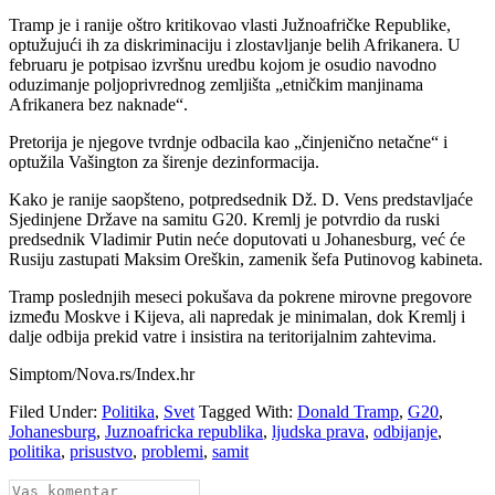
Tramp je i ranije oštro kritikovao vlasti Južnoafričke Republike,
optužujući ih za diskriminaciju i zlostavljanje belih Afrikanera. U
februaru je potpisao izvršnu uredbu kojom je osudio navodno
oduzimanje poljoprivrednog zemljišta „etničkim manjinama
Afrikanera bez naknade“.
Pretorija je njegove tvrdnje odbacila kao „činjenično netačne“ i
optužila Vašington za širenje dezinformacija.
Kako je ranije saopšteno, potpredsednik Dž. D. Vens predstavljaće
Sjedinjene Države na samitu G20. Kremlj je potvrdio da ruski
predsednik Vladimir Putin neće doputovati u Johanesburg, već će
Rusiju zastupati Maksim Oreškin, zamenik šefa Putinovog kabineta.
Tramp poslednjih meseci pokušava da pokrene mirovne pregovore
između Moskve i Kijeva, ali napredak je minimalan, dok Kremlj i
dalje odbija prekid vatre i insistira na teritorijalnim zahtevima.
Simptom/Nova.rs/Index.hr
Filed Under:
Politika
,
Svet
Tagged With:
Donald Tramp
,
G20
,
Johanesburg
,
Juznoafricka republika
,
ljudska prava
,
odbijanje
,
politika
,
prisustvo
,
problemi
,
samit