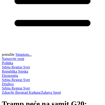
potražite
Simptom...
Najnovije vesti
Politika
Srbija
Region
Svet
Republika Srpska
Ekonomija
Srbija
Region
Svet
Društvo
Srbija
Region
Svet
Zdravlje
Beograd
Kultura/Zabava
Sport
Tramp neće na samit G20: