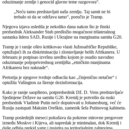
oduzimanje zemlje i genocid glavne teme razgovora“.
„Neću tamo predstavljati našu zemlju. Taj samit ne bi
trebalo ni da se održava tamo“, poručio je Tramp.
Njegova izjava usledila je nekoliko dana nakon što je finski
predsednik Aleksander Stub predložio mogućnost trilateralnog
sastanka lidera SAD, Rusije i Ukrajine na marginama samita G20.
Tramp je i ranije oštro kritikovao vlasti Južnoafričke Republike,
optužujući ih za diskriminaciju i zlostavljanje belih Afrikanera. U
februaru je potpisao izvršnu uredbu kojom je osudio navodno
oduzimanje poljoprivrednog zemljišta „etničkim manjinama
Afrikanera bez naknade“.
Pretorija je njegove tvrdnje odbacila kao „činjenično netačne“ i
optužila Vašington za širenje dezinformacija.
Kako je ranije saopšteno, potpredsednik Dž. D. Vens predstavljaće
Sjedinjene Države na samitu G20. Kremlj je potvrdio da ruski
predsednik Vladimir Putin neće doputovati u Johanesburg, već će
Rusiju zastupati Maksim Oreškin, zamenik šefa Putinovog kabineta.
Tramp poslednjih meseci pokušava da pokrene mirovne pregovore
između Moskve i Kijeva, ali napredak je minimalan, dok Kremlj i
dalje odbija prekid vatre i insistira na teritorijalnim zahtevima.