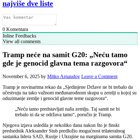
najviše dve liste
0
Komentara
Inline Feedbacks
View all comments
Tramp neće na samit G20: „Neću tamo
gde je genocid glavna tema razgovora“
November 6, 2025
by
Mitko Arnaudov
Leave a Comment
Tramp je novinarima rekao da „Sjedinjene Države ne bi trebalo da
učestvuju na tako važnom međunarodnom skupu u zemlji u kojoj su
oduzimanje zemlje i genocid glavne teme razgovora“.
„Neću tamo predstavljati našu zemlju. Taj samit ne bi
trebalo ni da se održava tamo“, poručio je Tramp.
Njegova izjava usledila je nekoliko dana nakon što je finski
predsednik Aleksander Stub predložio mogućnost trilateralnog
sastanka lidera SAD, Rusije i Ukrajine na marginama samita G20.