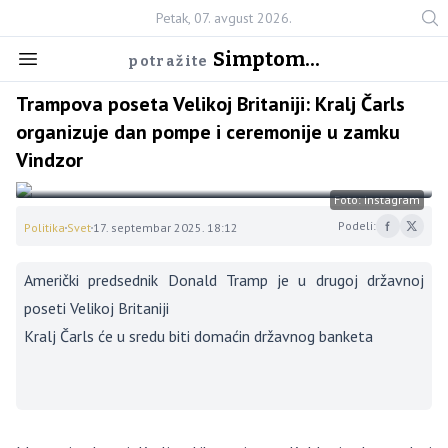
Petak, 07. avgust 2026.
Simptom...
potražite
Trampova poseta Velikoj Britaniji: Kralj Čarls
organizuje dan pompe i ceremonije u zamku
Vindzor
Foto: Instagram
Podeli:
Politika
Svet
17. septembar 2025. 18:12
Američki predsednik Donald Tramp je u drugoj državnoj
poseti Velikoj Britaniji
Kralj Čarls će u sredu biti domaćin državnog banketa