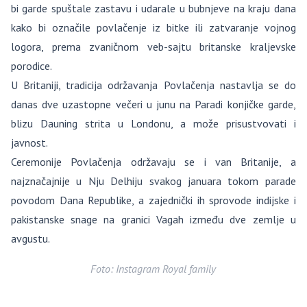
bi garde spuštale zastavu i udarale u bubnjeve na kraju dana
kako bi označile povlačenje iz bitke ili zatvaranje vojnog
logora, prema zvaničnom veb-sajtu britanske kraljevske
porodice.
U Britaniji, tradicija održavanja Povlačenja nastavlja se do
danas dve uzastopne večeri u junu na Paradi konjičke garde,
blizu Dauning strita u Londonu, a može prisustvovati i
javnost.
Ceremonije Povlačenja održavaju se i van Britanije, a
najznačajnije u Nju Delhiju svakog januara tokom parade
povodom Dana Republike, a zajednički ih sprovode indijske i
pakistanske snage na granici Vagah između dve zemlje u
avgustu.
Foto: Instagram Royal family