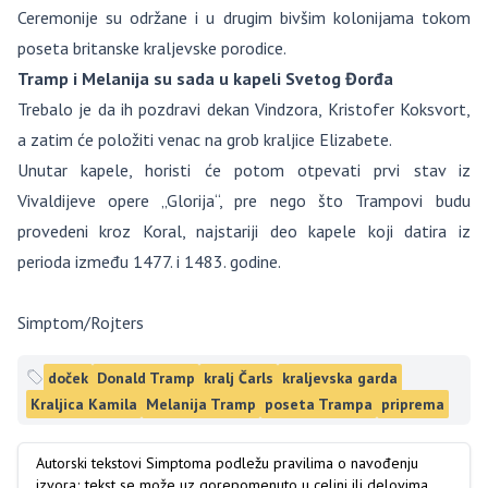
Ceremonije su održane i u drugim bivšim kolonijama tokom
poseta britanske kraljevske porodice.
Tramp i Melanija su sada u kapeli Svetog Đorđa
Trebalo je da ih pozdravi dekan Vindzora, Kristofer Koksvort,
a zatim će položiti venac na grob kraljice Elizabete.
Unutar kapele, horisti će potom otpevati prvi stav iz
Vivaldijeve opere „Glorija“, pre nego što Trampovi budu
provedeni kroz Koral, najstariji deo kapele koji datira iz
perioda između 1477. i 1483. godine.
Simptom/Rojters
doček
Donald Tramp
kralj Čarls
kraljevska garda
Kraljica Kamila
Melanija Tramp
poseta Trampa
priprema
Autorski tekstovi Simptoma podležu pravilima o navođenju
izvora; tekst se može uz gorepomenuto u celini ili delovima