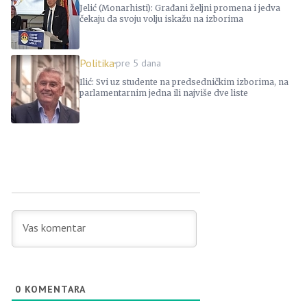
Jelić (Monarhisti): Građani željni promena i jedva
čekaju da svoju volju iskažu na izborima
Politika
pre 5 dana
Ilić: Svi uz studente na predsedničkim izborima, na
parlamentarnim jedna ili najviše dve liste
0
KOMENTARA