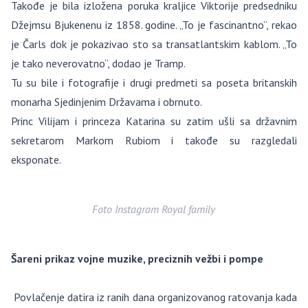
Takođe je bila izložena poruka kraljice Viktorije predsedniku
Džejmsu Bjukenenu iz 1858. godine. „To je fascinantno“, rekao
je Čarls dok je pokazivao sto sa transatlantskim kablom. „To
je tako neverovatno“, dodao je Tramp.
Tu su bile i fotografije i drugi predmeti sa poseta britanskih
monarha Sjedinjenim Državama i obrnuto.
Princ Vilijam i princeza Katarina su zatim ušli sa državnim
sekretarom Markom Rubiom i takođe su razgledali
eksponate.
Foto Instagram Royal family
Šareni prikaz vojne muzike, preciznih vežbi i pompe
Povlačenje datira iz ranih dana organizovanog ratovanja kada