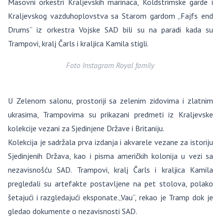
Masovni orkestri Kraljevskih marinaca, Koldstrimske garde i
Kraljevskog vazduhoplovstva sa Starom gardom „Fajfs end
Drums“ iz orkestra Vojske SAD bili su na paradi kada su
Trampovi, kralj Čarls i kraljica Kamila stigli.
Foto Instagram Royal family
U Zelenom salonu, prostoriji sa zelenim zidovima i zlatnim
ukrasima, Trampovima su prikazani predmeti iz Kraljevske
kolekcije vezani za Sjedinjene Države i Britaniju.
Kolekcija je sadržala prva izdanja i akvarele vezane za istoriju
Sjedinjenih Država, kao i pisma američkih kolonija u vezi sa
nezavisnošću SAD. Trampovi, kralj Čarls i kraljica Kamila
pregledali su artefakte postavljene na pet stolova, polako
šetajući i razgledajući eksponate.„Vau“, rekao je Tramp dok je
gledao dokumente o nezavisnosti SAD.