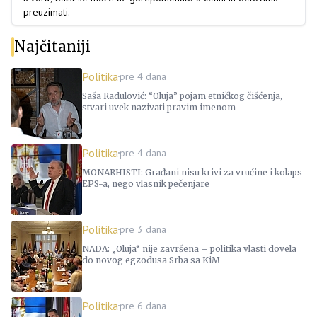
preuzimati.
Najčitaniji
Politika
pre 4 dana
Saša Radulović: “Oluja” pojam etničkog čišćenja,
stvari uvek nazivati pravim imenom
Politika
pre 4 dana
MONARHISTI: Građani nisu krivi za vrućine i kolaps
EPS-a, nego vlasnik pečenjare
Politika
pre 3 dana
NADA: „Oluja“ nije završena – politika vlasti dovela
do novog egzodusa Srba sa KiM
Politika
pre 6 dana