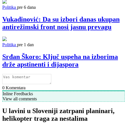
Politika
pre 6 dana
Vukadinović: Da su izbori danas ukupan
antirežimski front nosi jasnu prevagu
Politika
pre 1 dan
Srđan Škoro: Ključ uspeha na izborima
drže apstinenti i dijaspora
0
Komentara
Inline Feedbacks
View all comments
U lavini u Sloveniji zatrpani planinari,
helikopter traga za nestalima