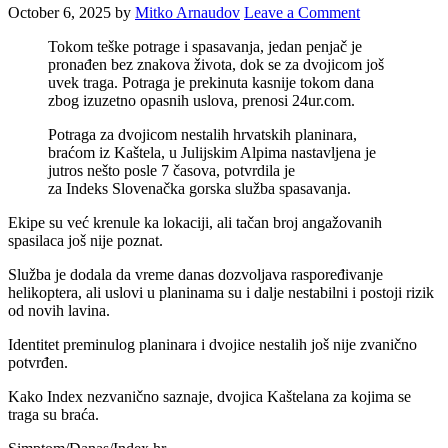
October 6, 2025
by
Mitko Arnaudov
Leave a Comment
Tokom teške potrage i spasavanja, jedan penjač je
pronađen bez znakova života, dok se za dvojicom još
uvek traga. Potraga je prekinuta kasnije tokom dana
zbog izuzetno opasnih uslova, prenosi 24ur.com.
Potraga za dvojicom nestalih hrvatskih planinara,
braćom iz Kaštela, u Julijskim Alpima nastavljena je
jutros nešto posle 7 časova, potvrdila je
za Indeks Slovenačka gorska služba spasavanja.
Ekipe su već krenule ka lokaciji, ali tačan broj angažovanih
spasilaca još nije poznat.
Služba je dodala da vreme danas dozvoljava raspoređivanje
helikoptera, ali uslovi u planinama su i dalje nestabilni i postoji rizik
od novih lavina.
Identitet preminulog planinara i dvojice nestalih još nije zvanično
potvrđen.
Kako Index nezvanično saznaje, dvojica Kaštelana za kojima se
traga su braća.