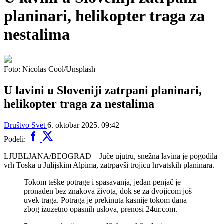
planinari, helikopter traga za
nestalima
Foto: Nicolas Cool/Unsplash
U lavini u Sloveniji zatrpani planinari,
helikopter traga za nestalima
Društvo
Svet
6. oktobar 2025. 09:42
Podeli:
LJUBLJANA/BEOGRAD – Juče ujutru, snežna lavina je pogodila
vrh Toska u Julijskim Alpima, zatrpavši trojicu hrvatskih planinara.
Tokom teške potrage i spasavanja, jedan penjač je
pronađen bez znakova života, dok se za dvojicom još
uvek traga. Potraga je prekinuta kasnije tokom dana
zbog izuzetno opasnih uslova, prenosi 24ur.com.