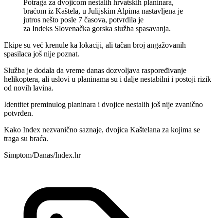
Potraga za dvojicom nestalih hrvatskih planinara,
braćom iz Kaštela, u Julijskim Alpima nastavljena je
jutros nešto posle 7 časova, potvrdila je
za Indeks Slovenačka gorska služba spasavanja.
Ekipe su već krenule ka lokaciji, ali tačan broj angažovanih
spasilaca još nije poznat.
Služba je dodala da vreme danas dozvoljava raspoređivanje
helikoptera, ali uslovi u planinama su i dalje nestabilni i postoji rizik
od novih lavina.
Identitet preminulog planinara i dvojice nestalih još nije zvanično
potvrđen.
Kako Index nezvanično saznaje, dvojica Kaštelana za kojima se
traga su braća.
Simptom/Danas/Index.hr