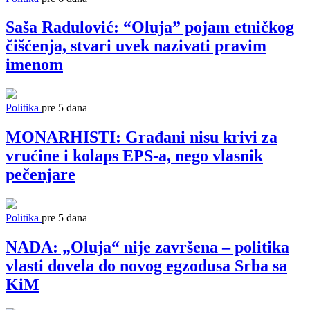
Saša Radulović: “Oluja” pojam etničkog
čišćenja, stvari uvek nazivati pravim
imenom
Politika
pre 5 dana
MONARHISTI: Građani nisu krivi za
vrućine i kolaps EPS-a, nego vlasnik
pečenjare
Politika
pre 5 dana
NADA: „Oluja“ nije završena – politika
vlasti dovela do novog egzodusa Srba sa
KiM