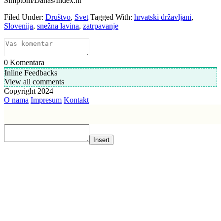
Simptom/Danas/Index.hr
Filed Under:
Društvo
,
Svet
Tagged With:
hrvatski državljani
,
Slovenija
,
snežna lavina
,
zatrpavanje
0
Komentara
Inline Feedbacks
View all comments
Copyright 2024
O nama
Impresum
Kontakt
Insert