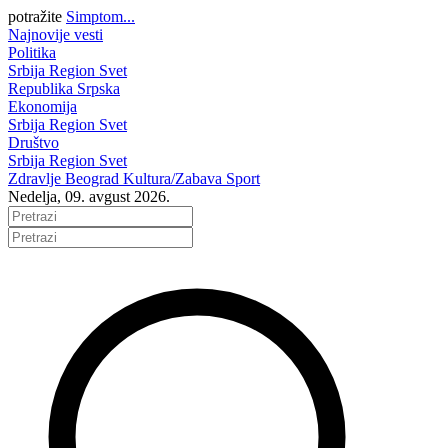
potražite
Simptom...
Najnovije vesti
Politika
Srbija
Region
Svet
Republika Srpska
Ekonomija
Srbija
Region
Svet
Društvo
Srbija
Region
Svet
Zdravlje
Beograd
Kultura/Zabava
Sport
Nedelja, 09. avgust 2026.