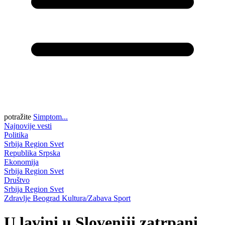
potražite
Simptom...
Najnovije vesti
Politika
Srbija
Region
Svet
Republika Srpska
Ekonomija
Srbija
Region
Svet
Društvo
Srbija
Region
Svet
Zdravlje
Beograd
Kultura/Zabava
Sport
U lavini u Sloveniji zatrpani