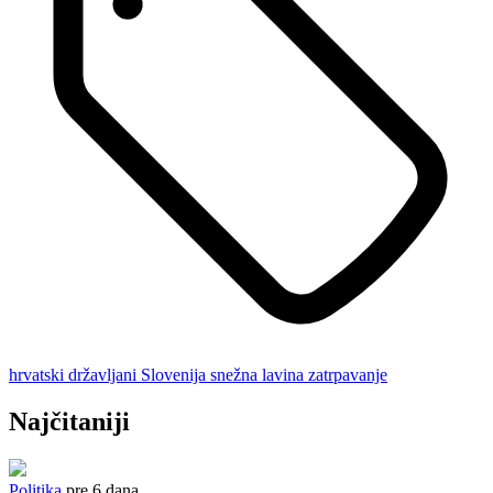
hrvatski državljani
Slovenija
snežna lavina
zatrpavanje
Najčitaniji
Politika
pre 6 dana