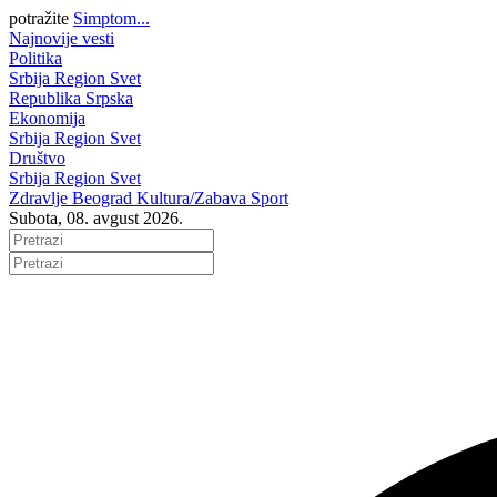
potražite
Simptom...
Najnovije vesti
Politika
Srbija
Region
Svet
Republika Srpska
Ekonomija
Srbija
Region
Svet
Društvo
Srbija
Region
Svet
Zdravlje
Beograd
Kultura/Zabava
Sport
Subota, 08. avgust 2026.