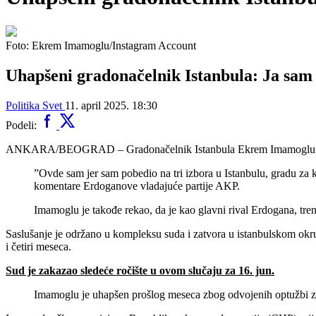
Foto: Ekrem Imamoglu/Instagram Account
Uhapšeni gradonačelnik Istanbula: Ja sam
Politika
Svet
11. april 2025. 18:30
Podeli:
ANKARA/BEOGRAD – Gradonačelnik Istanbula Ekrem Imamoglu danas je
”Ovde sam jer sam pobedio na tri izbora u Istanbulu, gradu za ko
komentare Erdoganove vladajuće partije AKP.
Imamoglu je takođe rekao, da je kao glavni rival Erdogana, tren
Saslušanje je održano u kompleksu suda i zatvora u istanbulskom okr
i četiri meseca.
Sud je zakazao sledeće ročište u ovom slučaju za 16. jun.
Imamoglu je uhapšen prošlog meseca zbog odvojenih optužbi za k