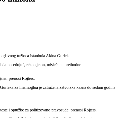
glavnog tužioca Istanbula Akina Gurleka.
li da poseduju”, rekao je on, misleći na prethodne
ana, prenosi Rojters.
a Gurleka za Imamoglua je zatražena zatvorska kazna do sedam godina
este i optužbe za politizovano pravosuđe, prenosi Rojters.