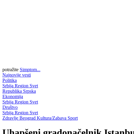
potražite
Simptom...
Najnovije vesti
Politika
Srbija
Region
Svet
Republika Srpska
Ekonomija
Srbija
Region
Svet
Društvo
Srbija
Region
Svet
Zdravlje
Beograd
Kultura/Zabava
Sport
Uhapšeni gradonačelnik Istanbu