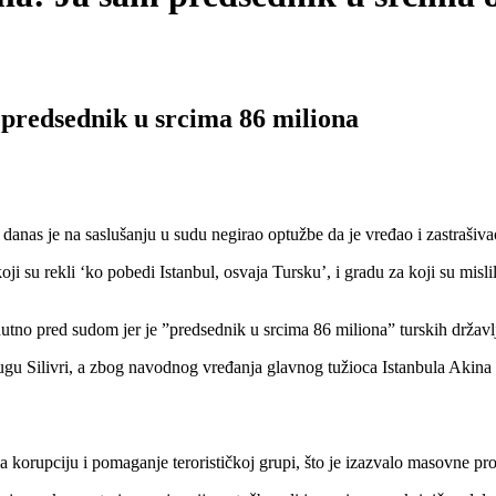
 predsednik u srcima 86 miliona
 na saslušanju u sudu negirao optužbe da je vređao i zastrašivao 
ji su rekli ‘ko pobedi Istanbul, osvaja Tursku’, i gradu za koji su misli
utno pred sudom jer je ”predsednik u srcima 86 miliona” turskih državlj
ugu Silivri, a zbog navodnog vređanja glavnog tužioca Istanbula Akin
orupciju i pomaganje terorističkoj grupi, što je izazvalo masovne prot