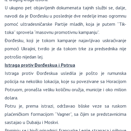
U ukupno pet objavljenih dokumenata tajnih službi se, dalje,
navodi da je Đorđesku u poslednje dve nedelje imao ogromnu
pomoć ultradesničarske Partije mladih, koja je putem “Tik-
toka” sprovela “masovnu promotivnu kampanju”.
Đorđesku, koji je tokom kampanje najavljivao uskraćivanje
pomoći Ukrajini, tvrdio je da tokom trke za predsednika nije
potrošio nijedan lej.
Istraga protiv Đorđeskua i Potrua
Istraga protiv Đorđeskua usledila je pošto je rumunska
policija na nekoliko lokacija, koje su povezivane sa Horacijom
Potruom, pronašla veliku količinu oružja, municije i oko milion
dolara.
Potru je, prema istrazi, održavao bliske veze sa ruskom
plaćeničkom formacijom “Vagner”, sa čijim se predstavnicima
sastajao u Dubaiju i Moskvi.
Pominju se i bivši pripadnici francuske Legije stranaca i njihove