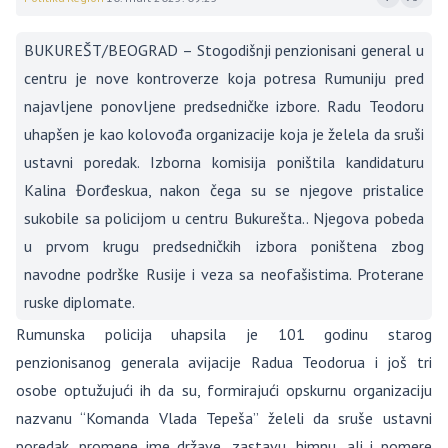
BUKUREŠT/BEOGRAD – Stogodišnji penzionisani general u
centru je nove kontroverze koja potresa Rumuniju pred
najavljene ponovljene predsedničke izbore. Radu Teodoru
uhapšen je kao kolovođa organizacije koja je želela da sruši
ustavni poredak. Izborna komisija poništila kandidaturu
Kalina Đorđeskua, nakon čega su se njegove pristalice
sukobile sa policijom u centru Bukurešta.. Njegova pobeda
u prvom krugu predsedničkih izbora poništena zbog
navodne podrške Rusije i veza sa neofašistima. Proterane
ruske diplomate.
Rumunska policija uhapsila je 101 godinu starog
penzionisanog generala avijacije Radua Teodorua i još tri
osobe optužujući ih da su, formirajući opskurnu organizaciju
nazvanu “Komanda Vlada Tepeša” želeli da sruše ustavni
poredak, promene ime države, zastavu, himnu, ali i pomere