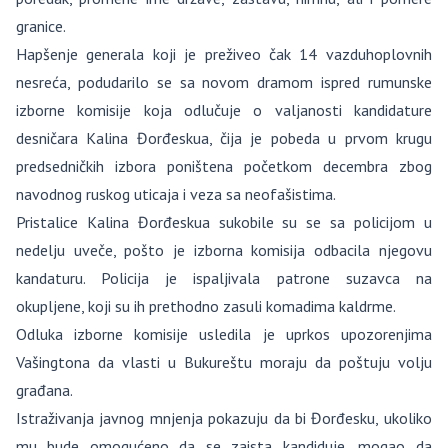
granice.
Hapšenje generala koji je preživeo čak 14 vazduhoplovnih
nesreća, podudarilo se sa novom dramom ispred rumunske
izborne komisije koja odlučuje o valjanosti kandidature
desničara Kalina Đorđeskua, čija je pobeda u prvom krugu
predsedničkih izbora poništena početkom decembra zbog
navodnog ruskog uticaja i veza sa neofašistima.
Pristalice Kalina Đorđeskua sukobile su se sa policijom u
nedelju uveče, pošto je izborna komisija odbacila njegovu
kandaturu. Policija je ispaljivala patrone suzavca na
okupljene, koji su ih prethodno zasuli komadima kaldrme.
Odluka izborne komisije usledila je uprkos upozorenjima
Vašingtona da vlasti u Bukureštu moraju da poštuju volju
građana.
Istraživanja javnog mnjenja pokazuju da bi Đorđesku, ukoliko
mu bude omogućeno da se zaista kandiduje, mogao da