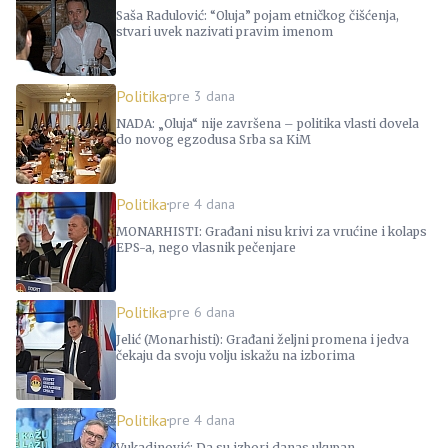
Saša Radulović: “Oluja” pojam etničkog čišćenja,
stvari uvek nazivati pravim imenom
Politika
pre 3 dana
NADA: „Oluja“ nije završena – politika vlasti dovela
do novog egzodusa Srba sa KiM
Politika
pre 4 dana
MONARHISTI: Građani nisu krivi za vrućine i kolaps
EPS-a, nego vlasnik pečenjare
Politika
pre 6 dana
Jelić (Monarhisti): Građani željni promena i jedva
čekaju da svoju volju iskažu na izborima
Politika
pre 4 dana
Vukadinović: Da su izbori danas ukupan