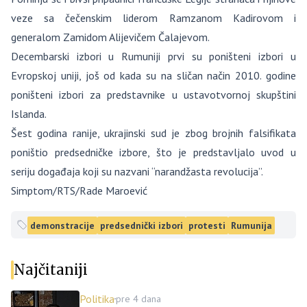
veze sa čečenskim liderom Ramzanom Kadirovom i
generalom Zamidom Alijevičem Čalajevom.
Decembarski izbori u Rumuniji prvi su poništeni izbori u
Evropskoj uniji, još od kada su na sličan način 2010. godine
poništeni izbori za predstavnike u ustavotvornoj skupštini
Islanda.
Šest godina ranije, ukrajinski sud je zbog brojnih falsifikata
poništio predsedničke izbore, što je predstavljalo uvod u
seriju događaja koji su nazvani “narandžasta revolucija”.
Simptom/RTS/Rade Maroević
demonstracije
predsednički izbori
protesti
Rumunija
Najčitaniji
Politika
pre 4 dana