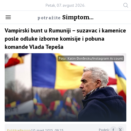
Petak, 07. avgust 2026.
Simptom...
potražite
Vampirski bunt u Rumuniji – suzavac i kamenice
posle odluke izborne komisije i pobuna
komande Vlada Tepeša
Foto: Kalin Đorđesku/Instagram Account
Podeli:
Politika
Region
10. mart 2025. 09:25