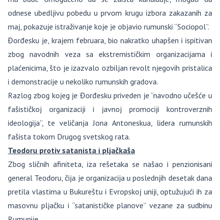
odnese ubedljivu pobedu u prvom krugu izbora zakazanih za
maj, pokazuje istraživanje koje je objavio rumunski “Sociopol”.
Đorđesku je, krajem februara, bio nakratko uhapšen i ispitivan
zbog navodnih veza sa ekstremističkim organizacijama i
plaćenicima, što je izazvalo ozbiljan revolt njegovih pristalica
i demonstracije u nekoliko rumunskih gradova.
Razlog zbog kojeg je Đorđesku priveden je “navodno učešće u
fašističkoj organizaciji i javnoj promociji kontroverznih
ideologija”, te veličanja Jona Antoneskua, lidera rumunskih
fašista tokom Drugog svetskog rata.
Teodoru protiv satanista i pljačkaša
Zbog sličnih afiniteta, iza rešetaka se našao i penzionisani
general Teodoru, čija je organizacija u poslednjih desetak dana
pretila vlastima u Bukureštu i Evropskoj uniji, optužujući ih za
masovnu pljačku i “satanističke planove” vezane za sudbinu
Rumunije.