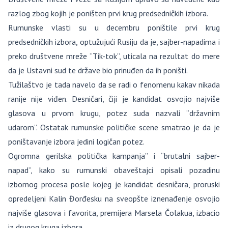
razlog zbog kojih je poništen prvi krug predsedničkih izbora.
Rumunske vlasti su u decembru poništile prvi krug
predsedničkih izbora, optužujući Rusiju da je, sajber-napadima i
preko društvene mreže “Tik-tok”, uticala na rezultat do mere
da je Ustavni sud te države bio prinuđen da ih poništi.
Tužilaštvo je tada navelo da se radi o fenomenu kakav nikada
ranije nije viđen. Desničari, čiji je kandidat osvojio najviše
glasova u prvom krugu, potez suda nazvali “državnim
udarom”. Ostatak rumunske političke scene smatrao je da je
poništavanje izbora jedini logičan potez.
Ogromna gerilska politička kampanja” i “brutalni sajber-
napad”, kako su rumunski obaveštajci opisali pozadinu
izbornog procesa posle kojeg je kandidat desničara, proruski
opredeljeni Kalin Đorđesku na sveopšte iznenađenje osvojio
najviše glasova i favorita, premijera Marsela Čolakua, izbacio
iz drugog kruga izbora.