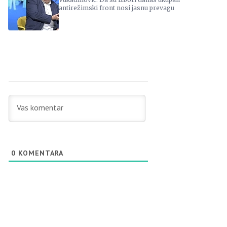
antirežimski front nosi jasnu prevagu
0
KOMENTARA