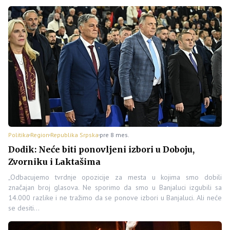
Politika
Region
Republika Srpska
pre 8 mes.
Dodik: Neće biti ponovljeni izbori u Doboju,
Zvorniku i Laktašima
„Odbacujemo tvrdnje opozicije za mesta u kojima smo dobili
značajan broj glasova. Ne sporimo da smo u Banjaluci izgubili sa
14.000 razlike i ne tražimo da se ponove izbori u Banjaluci. Ali neće
se desiti…