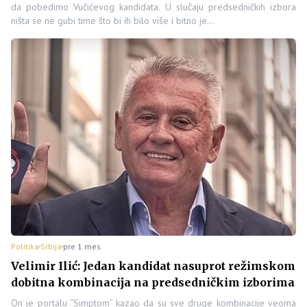
da pobedimo Vučićevog kandidata. U slučaju predsedničkih izbora
ništa se ne gubi time što bi ih bilo više i bitno je…
Politika
Srbija
pre 1 mes.
Velimir Ilić: Jedan kandidat nasuprot režimskom
dobitna kombinacija na predsedničkim izborima
On je portalu “Simptom” kazao da su sve druge kombinacije veoma