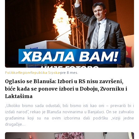
Politika
Region
Republika Srpska
pre 8 mes.
Oglasio se Blanuša: Izbori u RS nisu završeni,
biće kada se ponove izbori u Doboju, Zvorniku i
Laktašima
„Ukoliko bismo sada odustali, bili bismo isti kao oni – prevarili bi i
izdali narod“, rekao je Blanuša novinarima u Banjaluci. On se zahvalio
građanima koji su na ovim izborima dali podršku „viziji jedne
drugačije…