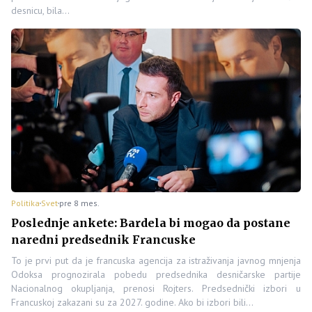
desnicu, bila…
Politika
Svet
pre 8 mes.
Poslednje ankete: Bardela bi mogao da postane
naredni predsednik Francuske
To je prvi put da je francuska agencija za istraživanja javnog mnjenja
Odoksa prognozirala pobedu predsednika desničarske partije
Nacionalnog okupljanja, prenosi Rojters. Predsednički izbori u
Francuskoj zakazani su za 2027. godine. Ako bi izbori bili…