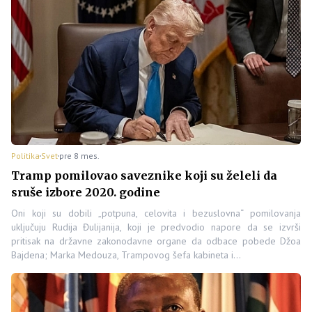
Politika
Svet
pre 8 mes.
Tramp pomilovao saveznike koji su želeli da
sruše izbore 2020. godine
Oni koji su dobili „potpuna, celovita i bezuslovna“ pomilovanja
uključuju Rudija Đulijanija, koji je predvodio napore da se izvrši
pritisak na državne zakonodavne organe da odbace pobede Džoa
Bajdena; Marka Medouza, Trampovog šefa kabineta i…