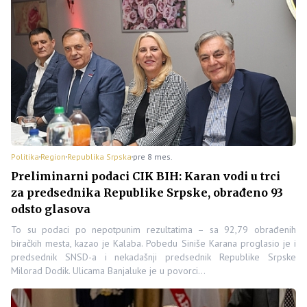
Politika
Region
Republika Srpska
pre 8 mes.
Preliminarni podaci CIK BIH: Karan vodi u trci
za predsednika Republike Srpske, obrađeno 93
odsto glasova
To su podaci po nepotpunim rezultatima – sa 92,79 obrađenih
biračkih mesta, kazao je Kalaba. Pobedu Siniše Karana proglasio je i
predsednik SNSD-a i nekadašnji predsednik Republike Srpske
Milorad Dodik. Ulicama Banjaluke je u povorci…