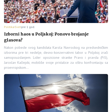
Politika
Svet
pre 1 god.
Izborni haos u Poljskoj: Ponovo brojanje
glasova?
Nakon pobede svog kandidata Karola Navrockog na predsedničkim
izborima pre tri nedelje, desno-konzervativni tabor u Poljskoj zrači
samopouzdanjem. Lider opozicione stranke Pravo i pravda (PiS),
Jaroslav Kačinjski, mobiliše svoje pristalice za oštru konfrontaciju sa
proevropskom…