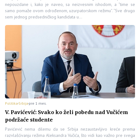
nepouzdane i, kako je naveo, sa neizvesnim ishodom, a “time se
samo pomaže ovom odrođenom, uzurpatorskom režimu”. “Sve drugo
sem jednog predsedničkog kandidata u…
Politika
Srbija
pre 1 mes.
V. Pavićević: Svako ko želi pobedu nad Vučićem
podržaće studente
Pavićević nema dilemu da se Srbija nezaustavljivo kreće prema
razvlašćivanju režima Aleksandra Vučića, što vidi kao važno pre svega