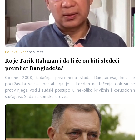
Politika
Svet
pre 9 mes.
Ko je Tarik Rahman i da li će on biti sledeći
premijer Bangladeša?
Godine 2008, tadašnja privremena vlada Bangladeša, koju je
podržavala vojska, poslala ga je u London na lečenje dok su se
protiv njega vodili sudski postupci u nekoliko krivičnih i korupcionih
slučajeva. Sada, nakon skoro dve…