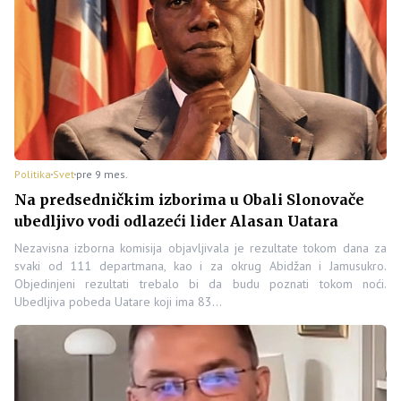
Politika
Svet
pre 9 mes.
Na predsedničkim izborima u Obali Slonovače
ubedljivo vodi odlazeći lider Alasan Uatara
Nezavisna izborna komisija objavljivala je rezultate tokom dana za
svaki od 111 departmana, kao i za okrug Abidžan i Jamusukro.
Objedinjeni rezultati trebalo bi da budu poznati tokom noći.
Ubedljiva pobeda Uatare koji ima 83…