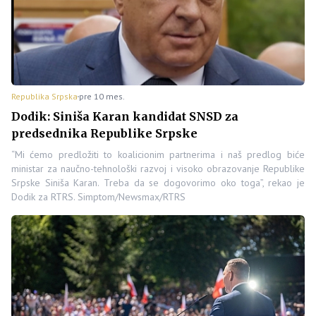
Republika Srpska
pre 10 mes.
Dodik: Siniša Karan kandidat SNSD za
predsednika Republike Srpske
“Mi ćemo predložiti to koalicionim partnerima i naš predlog biće
ministar za naučno-tehnološki razvoj i visoko obrazovanje Republike
Srpske Siniša Karan. Treba da se dogovorimo oko toga”, rekao je
Dodik za RTRS. Simptom/Newsmax/RTRS