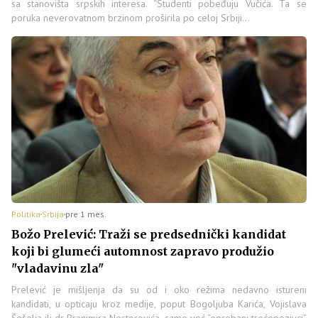
sa stanovišta srpskih interesa. “Studenti pobeđuju Vučića. Ta se
poruka neverovatnom brzinom proširila po celoj Srbiji…
Politika
Srbija
pre 1 mes.
Božo Prelević: Traži se predsednički kandidat
koji bi glumeći automnost zapravo produžio
"vladavinu zla"
Prelević je mišljenja da su od i oko režima nedavno istureni
kandidati, u opticaju kroz medije, poput Bogoljuba Karića, Vojislava
Šešelja ili dr Branimira Nestorovića, samo već “oprobani trećepozivci”