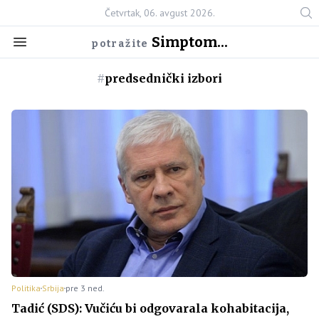
Četvrtak, 06. avgust 2026.
Simptom...
potražite
#
predsednički izbori
Politika
Srbija
pre 3 ned.
Tadić (SDS): Vučiću bi odgovarala kohabitacija,