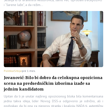
i “šarene laže”, a da režim…
Politika
Srbija
pre 1 mes.
Jovanović: Bilo bi dobro da celokupna opoziciona
scena na predsedničkim izborima izađe sa
jednim kandidatom
Upitan da li je unutar najšireg opozicionog bloka bila komentarisana
jedna takva ideja, lider Novog DSS-a odgovorio je odrično, ali i
podvukao da bi ona za njegovu stranku i koaliciju NADA tj. autentičnu