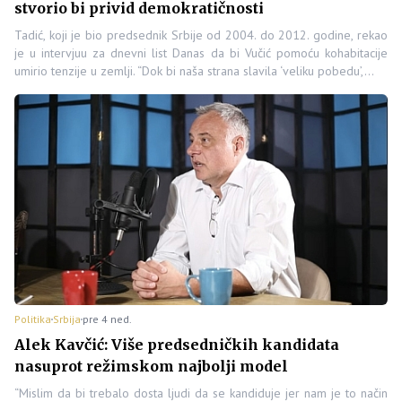
stvorio bi privid demokratičnosti
Tadić, koji je bio predsednik Srbije od 2004. do 2012. godine, rekao
je u intervjuu za dnevni list Danas da bi Vučić pomoću kohabitacije
umirio tenzije u zemlji. “Dok bi naša strana slavila ‘veliku pobedu’,…
Politika
Srbija
pre 4 ned.
Alek Kavčić: Više predsedničkih kandidata
nasuprot režimskom najbolji model
“Mislim da bi trebalo dosta ljudi da se kandiduje jer nam je to način