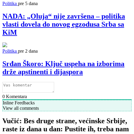
Politika
pre 5 dana
NADA: „Oluja“ nije završena – politika
vlasti dovela do novog egzodusa Srba sa
KiM
Politika
pre 2 dana
Srđan Škoro: Ključ uspeha na izborima
drže apstinenti i dijaspora
0
Komentara
Inline Feedbacks
View all comments
Vučić: Bes druge strane, većinske Srbije,
raste iz dana u dan: Pustite ih, treba nam