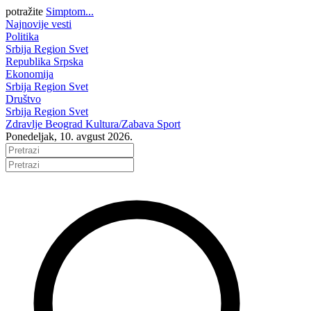
potražite
Simptom...
Najnovije vesti
Politika
Srbija
Region
Svet
Republika Srpska
Ekonomija
Srbija
Region
Svet
Društvo
Srbija
Region
Svet
Zdravlje
Beograd
Kultura/Zabava
Sport
Ponedeljak, 10. avgust 2026.