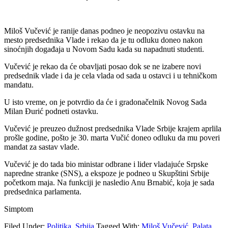
Miloš Vučević je ranije danas podneo je neopozivu ostavku na
mesto predsednika Vlade i rekao da je tu odluku doneo nakon
sinoćnjih događaja u Novom Sadu kada su napadnuti studenti.
Vučević je rekao da će obavljati posao dok se ne izabere novi
predsednik vlade i da je cela vlada od sada u ostavci i u tehničkom
mandatu.
U isto vreme, on je potvrdio da će i gradonačelnik Novog Sada
Milan Đurić podneti ostavku.
Vučević je preuzeo dužnost predsednika Vlade Srbije krajem aprlila
prošle godine, pošto je 30. marta Vučić doneo odluku da mu poveri
mandat za sastav vlade.
Vučević je do tada bio ministar odbrane i lider vladajuće Srpske
napredne stranke (SNS), a ekspoze je podneo u Skupštini Srbije
početkom maja. Na funkciji je nasledio Anu Brnabić, koja je sada
predsednica parlamenta.
Simptom
Filed Under:
Politika
,
Srbija
Tagged With:
Miloš Vučević
,
Palata