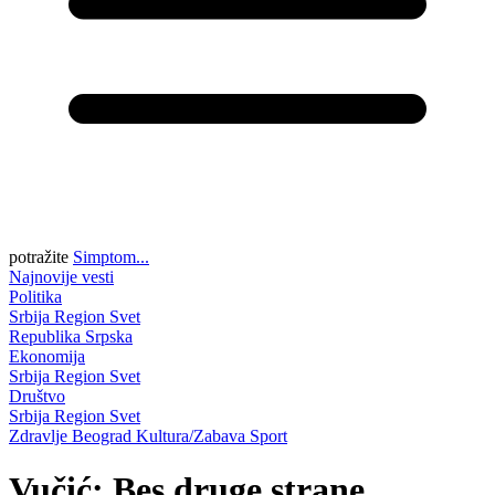
potražite
Simptom...
Najnovije vesti
Politika
Srbija
Region
Svet
Republika Srpska
Ekonomija
Srbija
Region
Svet
Društvo
Srbija
Region
Svet
Zdravlje
Beograd
Kultura/Zabava
Sport
Vučić: Bes druge strane,