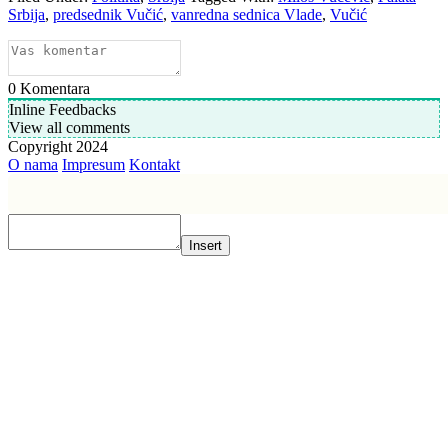
Srbija
,
predsednik Vučić
,
vanredna sednica Vlade
,
Vučić
0
Komentara
Inline Feedbacks
View all comments
Copyright 2024
O nama
Impresum
Kontakt
Insert