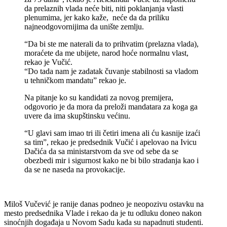
da prelaznih vlada neće biti, niti poklanjanja vlasti
plenumima, jer kako kaže, neće da da priliku
najneodgovornijima da unište zemlju.
“Da bi ste me naterali da to prihvatim (prelazna vlada),
moraćete da me ubijete, narod hoće normalnu vlast,
rekao je Vučić.
“Do tada nam je zadatak čuvanje stabilnosti sa vladom
u tehničkom mandatu” rekao je.
Na pitanje ko su kandidati za novog premijera,
odgovorio je da mora da preloži mandatara za koga ga
uvere da ima skupštinsku većinu.
“U glavi sam imao tri ili četiri imena ali ću kasnije izaći
sa tim”, rekao je predsednik Vučić i apelovao na Ivicu
Dačića da sa ministarstvom da sve od sebe da se
obezbedi mir i sigurnost kako ne bi bilo stradanja kao i
da se ne naseda na provokacije.
Miloš Vučević je ranije danas podneo je neopozivu ostavku na
mesto predsednika Vlade i rekao da je tu odluku doneo nakon
sinoćnjih događaja u Novom Sadu kada su napadnuti studenti.