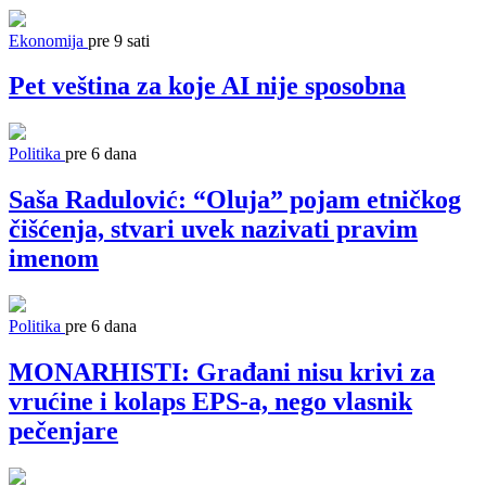
Ekonomija
pre 9 sati
Pet veština za koje AI nije sposobna
Politika
pre 6 dana
Saša Radulović: “Oluja” pojam etničkog
čišćenja, stvari uvek nazivati pravim
imenom
Politika
pre 6 dana
MONARHISTI: Građani nisu krivi za
vrućine i kolaps EPS-a, nego vlasnik
pečenjare