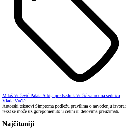
Miloš Vučević
Palata Srbija
predsednik Vučić
vanredna sednica
Vlade
Vučić
Autorski tekstovi Simptoma podležu pravilima o navođenju izvora;
tekst se može uz gorepomenuto u celini ili delovima preuzimati.
Najčitaniji