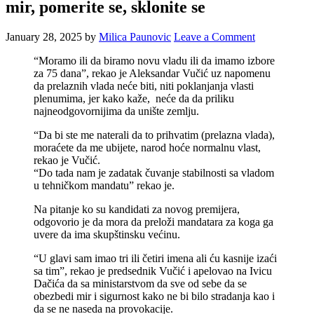
mir, pomerite se, sklonite se
January 28, 2025
by
Milica Paunovic
Leave a Comment
“Moramo ili da biramo novu vladu ili da imamo izbore
za 75 dana”, rekao je Aleksandar Vučić uz napomenu
da prelaznih vlada neće biti, niti poklanjanja vlasti
plenumima, jer kako kaže, neće da da priliku
najneodgovornijima da unište zemlju.
“Da bi ste me naterali da to prihvatim (prelazna vlada),
moraćete da me ubijete, narod hoće normalnu vlast,
rekao je Vučić.
“Do tada nam je zadatak čuvanje stabilnosti sa vladom
u tehničkom mandatu” rekao je.
Na pitanje ko su kandidati za novog premijera,
odgovorio je da mora da preloži mandatara za koga ga
uvere da ima skupštinsku većinu.
“U glavi sam imao tri ili četiri imena ali ću kasnije izaći
sa tim”, rekao je predsednik Vučić i apelovao na Ivicu
Dačića da sa ministarstvom da sve od sebe da se
obezbedi mir i sigurnost kako ne bi bilo stradanja kao i
da se ne naseda na provokacije.