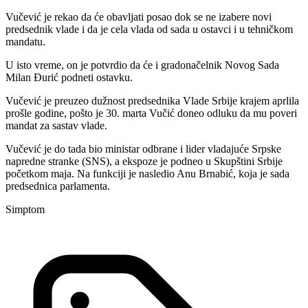
Vučević je rekao da će obavljati posao dok se ne izabere novi
predsednik vlade i da je cela vlada od sada u ostavci i u tehničkom
mandatu.
U isto vreme, on je potvrdio da će i gradonačelnik Novog Sada
Milan Đurić podneti ostavku.
Vučević je preuzeo dužnost predsednika Vlade Srbije krajem aprlila
prošle godine, pošto je 30. marta Vučić doneo odluku da mu poveri
mandat za sastav vlade.
Vučević je do tada bio ministar odbrane i lider vladajuće Srpske
napredne stranke (SNS), a ekspoze je podneo u Skupštini Srbije
početkom maja. Na funkciji je nasledio Anu Brnabić, koja je sada
predsednica parlamenta.
Simptom