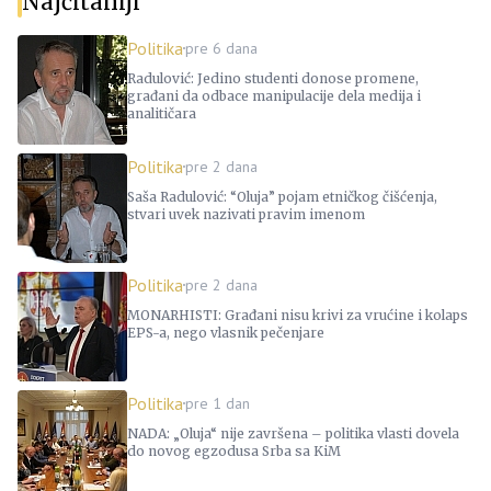
Najčitaniji
Politika
pre 6 dana
Radulović: Jedino studenti donose promene,
građani da odbace manipulacije dela medija i
analitičara
Politika
pre 2 dana
Saša Radulović: “Oluja” pojam etničkog čišćenja,
stvari uvek nazivati pravim imenom
Politika
pre 2 dana
MONARHISTI: Građani nisu krivi za vrućine i kolaps
EPS-a, nego vlasnik pečenjare
Politika
pre 1 dan
NADA: „Oluja“ nije završena – politika vlasti dovela
do novog egzodusa Srba sa KiM