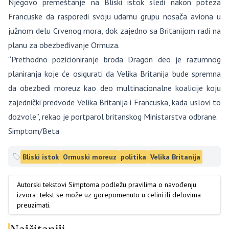
Njegovo premeštanje na Bliski istok sledi nakon poteza
Francuske da rasporedi svoju udarnu grupu nosača aviona u
južnom delu Crvenog mora, dok zajedno sa Britanijom radi na
planu za obezbeđivanje Ormuza.
“Prethodno pozicioniranje broda Dragon deo je razumnog
planiranja koje će osigurati da Velika Britanija bude spremna
da obezbedi moreuz kao deo multinacionalne koalicije koju
zajednički predvode Velika Britanija i Francuska, kada uslovi to
dozvole”, rekao je portparol britanskog Ministarstva odbrane.
Simptom/Beta
Bliski istok
Ormuski moreuz
politika
Velika Britanija
Autorski tekstovi Simptoma podležu pravilima o navođenju
izvora; tekst se može uz gorepomenuto u celini ili delovima
preuzimati.