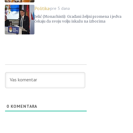
Politika
pre 5 dana
Jelić (Monarhisti): Građani željni promena i jedva
čekaju da svoju volju iskažu na izborima
0
KOMENTARA