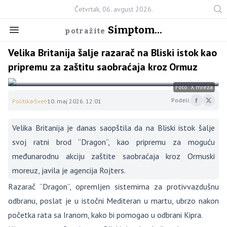
Četvrtak, 06. avgust 2026.
Simptom...
potražite
Velika Britanija šalje razarač na Bliski istok kao
pripremu za zaštitu saobraćaja kroz Ormuz
Foto: X mreža
Podeli:
Politika
Svet
10. maj 2026. 12:01
Velika Britanija je danas saopštila da na Bliski istok šalje
svoj ratni brod “Dragon”, kao pripremu za moguću
međunarodnu akciju zaštite saobraćaja kroz Ormuski
moreuz, javila je agencija Rojters.
Razarač “Dragon”, opremljen sistemima za protivvazdušnu
odbranu, poslat je u istočni Mediteran u martu, ubrzo nakon
početka rata sa Iranom, kako bi pomogao u odbrani Kipra.