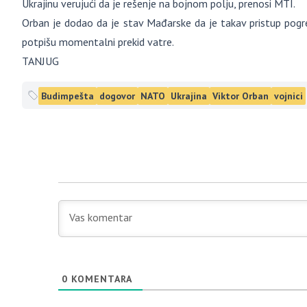
Ukrajinu verujući da je rešenje na bojnom polju, prenosi MTI.
Orban je dodao da je stav Mađarske da je takav pristup pogreš
potpišu momentalni prekid vatre.
TANJUG
Budimpešta
dogovor
NATO
Ukrajina
Viktor Orban
vojnici
0
KOMENTARA