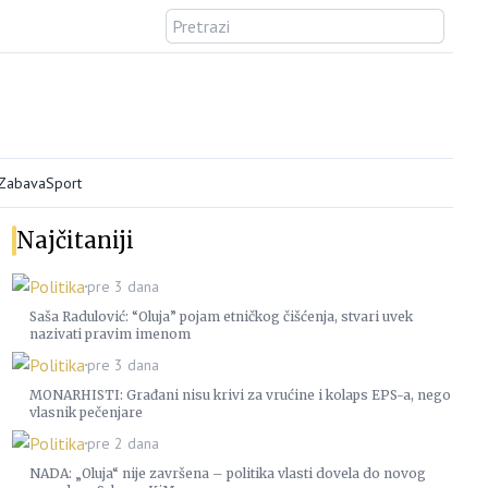
/Zabava
Sport
Najčitaniji
Politika
pre 3 dana
Saša Radulović: “Oluja” pojam etničkog čišćenja, stvari uvek
nazivati pravim imenom
Politika
pre 3 dana
MONARHISTI: Građani nisu krivi za vrućine i kolaps EPS-a, nego
vlasnik pečenjare
Politika
pre 2 dana
NADA: „Oluja“ nije završena – politika vlasti dovela do novog