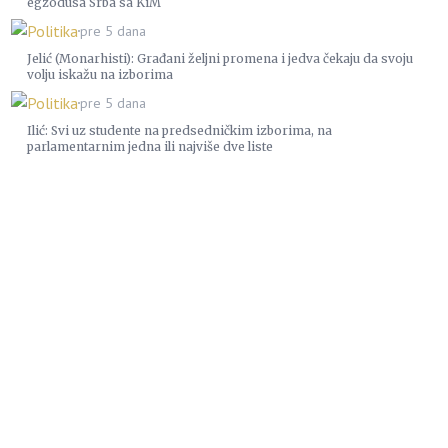
egzodusa Srba sa KiM
Politika
pre 5 dana
Jelić (Monarhisti): Građani željni promena i jedva čekaju da svoju
volju iskažu na izborima
Politika
pre 5 dana
Ilić: Svi uz studente na predsedničkim izborima, na
parlamentarnim jedna ili najviše dve liste