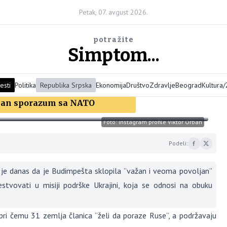
Petak, 07. avgust 2026.
potražite
Simptom...
esti
Politika
Republika Srpska
Ekonomija
Društvo
Zdravlje
Beograd
Kultura
ljan sporazum sa NATO
Foto: instagram profile Viktor Orban
Podeli:
je danas da je Budimpešta sklopila ”važan i veoma povoljan”
ovati u misiji podrške Ukrajini, koja se odnosi na obuku
pri čemu 31 zemlja članica “želi da poraze Ruse”, a podržavaju