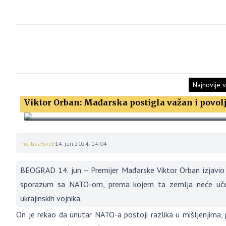
Najnovije v
Viktor Orban: Mađarska postigla važan i povo
Politika
Svet
14. jun 2024. 14:04
BEOGRAD 14. jun – Premijer Mađarske Viktor Orban izjavio 
sporazum sa NATO-om, prema kojem ta zemlja neće učestv
ukrajinskih vojnika.
On je rekao da unutar NATO-a postoji razlika u mišljenjima, 