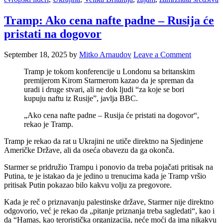
Tramp: Ako cena nafte padne – Rusija će
pristati na dogovor
September 18, 2025
by
Mitko Arnaudov
Leave a Comment
Tramp je tokom konferencije u Londonu sa britanskim
premijerom Kirom Starmerom kazao da je spreman da
uradi i druge stvari, ali ne dok ljudi “za koje se bori
kupuju naftu iz Rusije”, javlja BBC.
„Ako cena nafte padne – Rusija će pristati na dogovor“,
rekao je Tramp.
Tramp je rekao da rat u Ukrajini ne utiče direktno na Sjedinjene
Američke Države, ali da oseća obavezu da ga okonča.
Starmer se pridružio Trampu i ponovio da treba pojačati pritisak na
Putina, te je istakao da je jedino u trenucima kada je Tramp vršio
pritisak Putin pokazao bilo kakvu volju za pregovore.
Kada je reč o priznavanju palestinske države, Starmer nije direktno
odgovorio, već je rekao da „pitanje priznanja treba sagledati“, kao i
da “Hamas, kao teroristička organizacija, neće moći da ima nikakvu