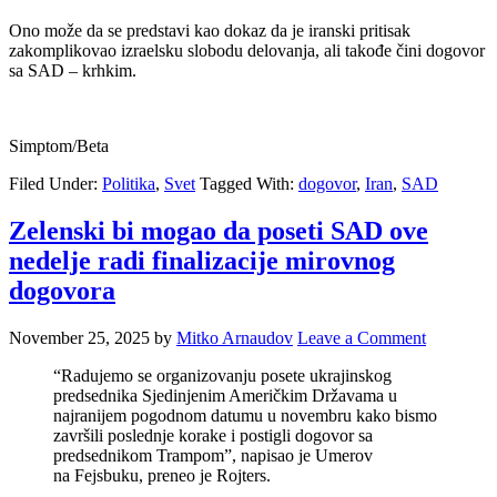
Ono može da se predstavi kao dokaz da je iranski pritisak
zakomplikovao izraelsku slobodu delovanja, ali takođe čini dogovor
sa SAD – krhkim.
Simptom/Beta
Filed Under:
Politika
,
Svet
Tagged With:
dogovor
,
Iran
,
SAD
Zelenski bi mogao da poseti SAD ove
nedelje radi finalizacije mirovnog
dogovora
November 25, 2025
by
Mitko Arnaudov
Leave a Comment
“Radujemo se organizovanju posete ukrajinskog
predsednika Sjedinjenim Američkim Državama u
najranijem pogodnom datumu u novembru kako bismo
završili poslednje korake i postigli dogovor sa
predsednikom Trampom”, napisao je Umerov
na Fejsbuku, preneo je Rojters.