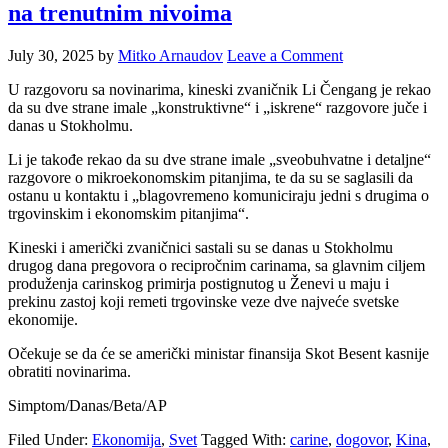
na trenutnim nivoima
July 30, 2025
by
Mitko Arnaudov
Leave a Comment
U razgovoru sa novinarima, kineski zvaničnik Li Čengang je rekao
da su dve strane imale „konstruktivne“ i „iskrene“ razgovore juče i
danas u Stokholmu.
Li je takođe rekao da su dve strane imale „sveobuhvatne i detaljne“
razgovore o mikroekonomskim pitanjima, te da su se saglasili da
ostanu u kontaktu i „blagovremeno komuniciraju jedni s drugima o
trgovinskim i ekonomskim pitanjima“.
Kineski i američki zvaničnici sastali su se danas u Stokholmu
drugog dana pregovora o recipročnim carinama, sa glavnim ciljem
produženja carinskog primirja postignutog u Ženevi u maju i
prekinu zastoj koji remeti trgovinske veze dve najveće svetske
ekonomije.
Očekuje se da će se američki ministar finansija Skot Besent kasnije
obratiti novinarima.
Simptom/Danas/Beta/AP
Filed Under:
Ekonomija
,
Svet
Tagged With:
carine
,
dogovor
,
Kina
,