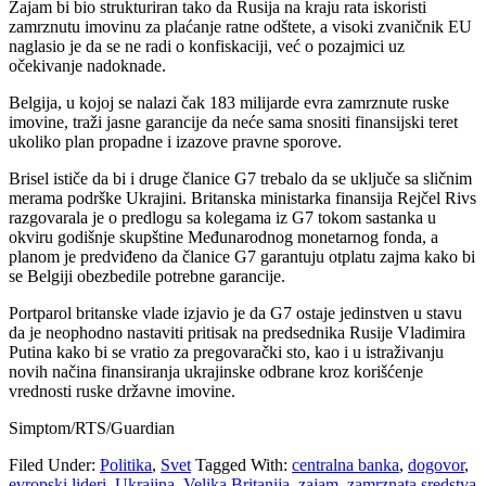
Zajam bi bio strukturiran tako da Rusija na kraju rata iskoristi
zamrznutu imovinu za plaćanje ratne odštete, a visoki zvaničnik EU
naglasio je da se ne radi o konfiskaciji, već o pozajmici uz
očekivanje nadoknade.
Belgija, u kojoj se nalazi čak 183 milijarde evra zamrznute ruske
imovine, traži jasne garancije da neće sama snositi finansijski teret
ukoliko plan propadne i izazove pravne sporove.
Brisel ističe da bi i druge članice G7 trebalo da se uključe sa sličnim
merama podrške Ukrajini. Britanska ministarka finansija Rejčel Rivs
razgovarala je o predlogu sa kolegama iz G7 tokom sastanka u
okviru godišnje skupštine Međunarodnog monetarnog fonda, a
planom je predviđeno da članice G7 garantuju otplatu zajma kako bi
se Belgiji obezbedile potrebne garancije.
Portparol britanske vlade izjavio je da G7 ostaje jedinstven u stavu
da je neophodno nastaviti pritisak na predsednika Rusije Vladimira
Putina kako bi se vratio za pregovarački sto, kao i u istraživanju
novih načina finansiranja ukrajinske odbrane kroz korišćenje
vrednosti ruske državne imovine.
Simptom/RTS/Guardian
Filed Under:
Politika
,
Svet
Tagged With:
centralna banka
,
dogovor
,
evropski lideri
,
Ukrajina
,
Velika Britanija
,
zajam
,
zamrznata sredstva