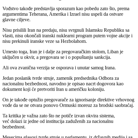
Vođstvo takođe predstavlja sporazum kao pobedu zato što, prema
argumentima Teherana, Amerika i Izrael nisu uspeli da ostvare
glavne ciljeve.
Nisu prisilili Iran na predaju, nisu svrgnuli Islamsku Republiku sa
vlasti, nisu okončali iranski nuklearni program putem vojne akcije i
nisu prekinuli iranske veze sa Hezbolahom.
Umesto toga, Iran je i dalje za pregovaračkim stolom, Liban je
uključen u okvir, a pregovara se i o popuštanju sankcija.
Ali ova zvanična verzija se osporava i unutar samog Irana.
Jedan poslanik tvrde struje, zamenik predsednika Odbora za
nacionalnu bezbednost, navodno je opisao nacrt dogovora kao
dokument koji će pretvoriti Iran u američku koloniju.
On je takođe optužio pregovarače za ignorisanje direktive vrhovnog
vođe da se ne otvara ponovo Ormuski moreuz za brodski saobraćaj.
Ta kritika je važna zato što ne potiče izvan okvira sistema,
već dolazi iz jedne od institucija zaduženih za nacionalnu
bezbednost.
Mesecima glasovi tvrde struje u parlamentu, iz državnih medija i sa