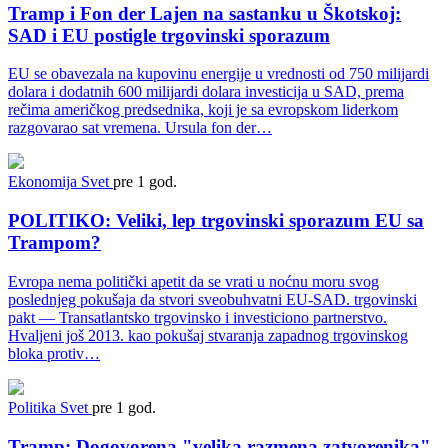
Tramp i Fon der Lajen na sastanku u Škotskoj:
SAD i EU postigle trgovinski sporazum
EU se obavezala na kupovinu energije u vrednosti od 750 milijardi
dolara i dodatnih 600 milijardi dolara investicija u SAD, prema
rečima američkog predsednika, koji je sa evropskom liderkom
razgovarao sat vremena. Ursula fon der…
Ekonomija
Svet
pre 1 god.
POLITIKO: Veliki, lep trgovinski sporazum EU sa
Trampom?
Evropa nema politički apetit da se vrati u noćnu moru svog
poslednjeg pokušaja da stvori sveobuhvatni EU-SAD. trgovinski
pakt — Transatlantsko trgovinsko i investiciono partnerstvo.
Hvaljeni još 2013. kao pokušaj stvaranja zapadnog trgovinskog
bloka protiv…
Politika
Svet
pre 1 god.
Tramp: Dogovorena "velika razmena zatvorenika"