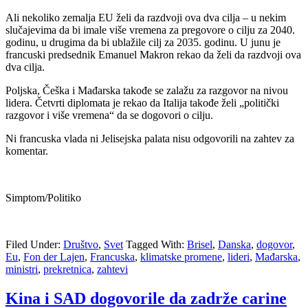
Ali nekoliko zemalja EU želi da razdvoji ova dva cilja – u nekim
slučajevima da bi imale više vremena za pregovore o cilju za 2040.
godinu, u drugima da bi ublažile cilj za 2035. godinu. U junu je
francuski predsednik Emanuel Makron rekao da želi da razdvoji ova
dva cilja.
Poljska, Češka i Mađarska takođe se zalažu za razgovor na nivou
lidera. Četvrti diplomata je rekao da Italija takođe želi „politički
razgovor i više vremena“ da se dogovori o cilju.
Ni francuska vlada ni Jelisejska palata nisu odgovorili na zahtev za
komentar.
Simptom/Politiko
Filed Under:
Društvo
,
Svet
Tagged With:
Brisel
,
Danska
,
dogovor
,
Eu
,
Fon der Lajen
,
Francuska
,
klimatske promene
,
lideri
,
Mađarska
,
ministri
,
prekretnica
,
zahtevi
Kina i SAD dogovorile da zadrže carine