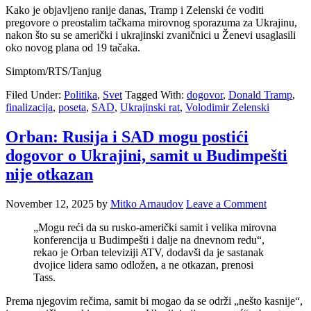
Kako je objavljeno ranije danas, Tramp i Zelenski će voditi
pregovore o preostalim tačkama mirovnog sporazuma za Ukrajinu,
nakon što su se američki i ukrajinski zvaničnici u Ženevi usaglasili
oko novog plana od 19 tačaka.
Simptom/RTS/Tanjug
Filed Under:
Politika
,
Svet
Tagged With:
dogovor
,
Donald Tramp
,
finalizacija
,
poseta
,
SAD
,
Ukrajinski rat
,
Volodimir Zelenski
Orban: Rusija i SAD mogu postići
dogovor o Ukrajini, samit u Budimpešti
nije otkazan
November 12, 2025
by
Mitko Arnaudov
Leave a Comment
„Mogu reći da su rusko-američki samit i velika mirovna
konferencija u Budimpešti i dalje na dnevnom redu“,
rekao je Orban televiziji ATV, dodavši da je sastanak
dvojice lidera samo odložen, a ne otkazan, prenosi
Tass.
Prema njegovim rečima, samit bi mogao da se održi „nešto kasnije“,