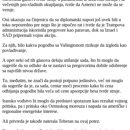
večernjih pro-vladinih okupljanja, tvrde da Americi ne može da se
veruje.
Oni ukazuju na činjenicu da su diplomatski napori još uvek bili u
toku neposredno pre nego što je otpočeo rat i tvrde da je Trampova
administracija iskoristila pregovore kao paravan, dok su Izrael i
SAD pripremali vojnu akciju.
Za njih, bilo kakva pogodba sa Vašingtonom rizikuje da izgleda kao
povlađivanje.
A opet neki od tih glasova deluju utišanije sada, što bi moglo da
sugeriše da su odluke da se nastavi sa pregovorima dobile odobrenje
sa najviših nivoa države.
To, međutim, ne znači da postoji potpuno jedinstvo, već mi moglo
da sugeriše da je, za sada, centar moći procenio kako bi cena
odbijanja pogodbe bila veća od cene apsorpcije besa tvrde struje.
Iransko vođstvo bi moglo da predstavi sporazum kao rezultat vojnog
pritiska, pa i pritiska oko Ormuskog moreuza i napada na američke i
regionalne energetske interese.
Ali privreda je takođe naterala Teheran na ovaj potez.