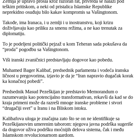
Zemlja je upravo prošla kroz razoran rat, privreda se nalazi pod
teškim pritiskom, a neki od pristalica Islamske Republike
neprekidno osuđuju bilo kakav kompromis sa Vašingtonom.
Takođe, ima Iranaca, i u zemlji i u inostranstvu, koji krizu
doživljavaju kao priliku za smenu režima, a ne kao trenutak za
diplomatiju.
To je podeljeni politički pejzaž u kom Teheran sada pokušava da
“proda” pogodbu sa Vašingtonom.
Viši iranski zvaničnici predstavljaju dogovor kao pobedu.
Muhamed Bager Kalibaf, predsednik parlamenta i vodeća iranska
ličnost u pregovorima, izjavio je da je “Iran napravio dugačak korak
ka konačnoj pobedi”.
Predsednik Masud Pezeškijan je predstavio Memorandum o
razumevanju kao potencijalno transformativan, rekavši da kad se do
kraja primeni može da razreši mnoge iranske probleme i stvori
“drugačiji svet” u Iranu i na Bliskom istoku.
Kalibafova uloga je značajna zato što se on ne identifikuje sa
Pezeškijanovim umerenim taborom: njegova javna podrška sugeriše
da dogovor uživa podršku moćnijih delova sistema, čak i među
Islamskom revolucionarnom gardom.