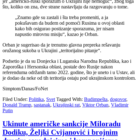
jer „američko-ruski sporazum o Ukrajini nije nemoguć“, zbog toga
što, koliko on zna, dve strane nastavljaju da razgovaraju o tome.
„Znamo gde su zastali i šta treba promeniti, a ja
pokušavam da budem od pomoći Rusima u ovoj oblasti
kako bih osigurao postizanje sporazuma, jer nisam
napustio mirovnu misiju“, kazao je Orban.
Orban je sugerisao da je trenutno glavna prepreka rešavanju
oružanog sukoba u Ukrajini „teritorijalno pitanje“.
Podsetio je da su Donjecka i Luganska Narodna Republika, kao i
Zaporoška i Hersonska oblast, postale deo Rusije nakon
referenduma održanih tamo 2022. godine, što je uneto i u Ustav, ali
je dodao da neke od tih teritorija ostaju pod ukrajinskom kontrolom.
Simptom/Danas/FoNet
Filed Under:
Politika
,
Svet
Tagged With:
Budimpešta
,
dogovor
,
Donald Tramp
,
sastanak
,
Ukrajinski rat
,
Viktor Orban
,
Vladimir
Putin
Ukinute američke sankcije Miloradu
Dodiku, Željki Cvijanović i brojnim