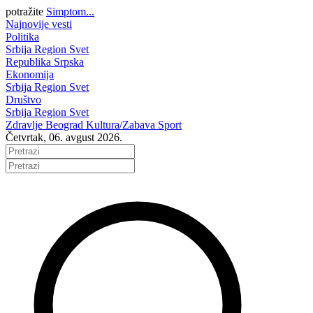
potražite
Simptom...
Najnovije vesti
Politika
Srbija
Region
Svet
Republika Srpska
Ekonomija
Srbija
Region
Svet
Društvo
Srbija
Region
Svet
Zdravlje
Beograd
Kultura/Zabava
Sport
Četvrtak, 06. avgust 2026.