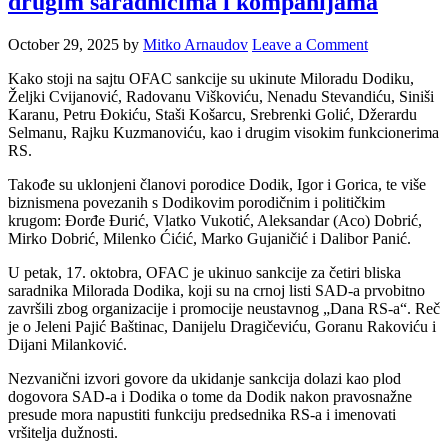
drugim saradnicima i kompanijama
October 29, 2025
by
Mitko Arnaudov
Leave a Comment
Kako stoji na sajtu OFAC sankcije su ukinute Miloradu Dodiku,
Željki Cvijanović, Radovanu Viškoviću, Nenadu Stevandiću, Siniši
Karanu, Petru Đokiću, Staši Košarcu, Srebrenki Golić, Džerardu
Selmanu, Rajku Kuzmanoviću, kao i drugim visokim funkcionerima
RS.
Takođe su uklonjeni članovi porodice Dodik, Igor i Gorica, te više
biznismena povezanih s Dodikovim porodičnim i političkim
krugom: Đorđe Đurić, Vlatko Vukotić, Aleksandar (Aco) Dobrić,
Mirko Dobrić, Milenko Ćićić, Marko Gujaničić i Dalibor Panić.
U petak, 17. oktobra, OFAC je ukinuo sankcije za četiri bliska
saradnika Milorada Dodika, koji su na crnoj listi SAD-a prvobitno
završili zbog organizacije i promocije neustavnog „Dana RS-a“. Reč
je o Jeleni Pajić Baštinac, Danijelu Dragičeviću, Goranu Rakoviću i
Dijani Milanković.
Nezvanični izvori govore da ukidanje sankcija dolazi kao plod
dogovora SAD-a i Dodika o tome da Dodik nakon pravosnažne
presude mora napustiti funkciju predsednika RS-a i imenovati
vršitelja dužnosti.