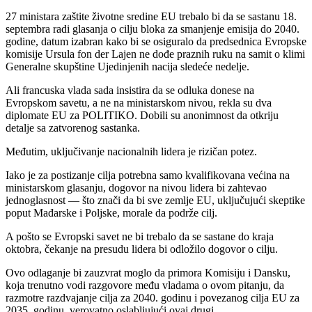
27 ministara zaštite životne sredine EU trebalo bi da se sastanu 18.
septembra radi glasanja o cilju bloka za smanjenje emisija do 2040.
godine, datum izabran kako bi se osiguralo da predsednica Evropske
komisije Ursula fon der Lajen ne dođe praznih ruku na samit o klimi
Generalne skupštine Ujedinjenih nacija sledeće nedelje.
Ali francuska vlada sada insistira da se odluka donese na
Evropskom savetu, a ne na ministarskom nivou, rekla su dva
diplomate EU za POLITIKO. Dobili su anonimnost da otkriju
detalje sa zatvorenog sastanka.
Međutim, uključivanje nacionalnih lidera je rizičan potez.
Iako je za postizanje cilja potrebna samo kvalifikovana većina na
ministarskom glasanju, dogovor na nivou lidera bi zahtevao
jednoglasnost — što znači da bi sve zemlje EU, uključujući skeptike
poput Mađarske i Poljske, morale da podrže cilj.
A pošto se Evropski savet ne bi trebalo da se sastane do kraja
oktobra, čekanje na presudu lidera bi odložilo dogovor o cilju.
Ovo odlaganje bi zauzvrat moglo da primora Komisiju i Dansku,
koja trenutno vodi razgovore među vladama o ovom pitanju, da
razmotre razdvajanje cilja za 2040. godinu i povezanog cilja EU za
2035. godinu, verovatno oslabljujući ovaj drugi.