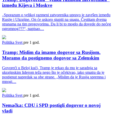
između Kijeva i Moskve
„Sporazum o velikoj razmeni zatvorenika upravo je završen između
Rusije i Ukrajine. On će uskoro stupiti na snagu. Čestitam dvema
stranama na tim pregovorima. Da li bi to moglo da dovede do nećeg
ogromnog???“, napisao…
Politika
Svet
pre 1 god.
Tramp: Mislim da imamo dogovor sa Rusijom.
Moramo da postignemo dogovor sa Zelenskim
Govoreći u Beloj kući, Tramp je rekao da mu je saradnja sa
ukrajinskim liderom teža nego što je očekivao, iako smatra da je
postignut napredak sa obe strane. „Mislim da je Rusija spremna i
mnogi…
Politika
Svet
pre 1 god.
Nemačka: CDU i SPD postigli dogovor o novoj
vladi