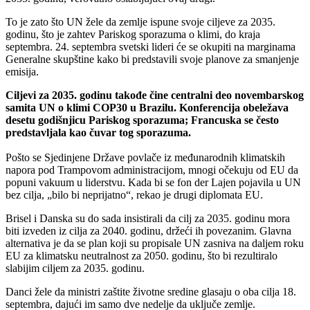
To je zato što UN žele da zemlje ispune svoje ciljeve za 2035.
godinu, što je zahtev Pariskog sporazuma o klimi, do kraja
septembra. 24. septembra svetski lideri će se okupiti na marginama
Generalne skupštine kako bi predstavili svoje planove za smanjenje
emisija.
Ciljevi za 2035. godinu takođe čine centralni deo novembarskog
samita UN o klimi COP30 u Brazilu. Konferencija obeležava
desetu godišnjicu Pariskog sporazuma; Francuska se često
predstavljala kao čuvar tog sporazuma.
Pošto se Sjedinjene Države povlače iz međunarodnih klimatskih
napora pod Trampovom administracijom, mnogi očekuju od EU da
popuni vakuum u liderstvu. Kada bi se fon der Lajen pojavila u UN
bez cilja, „bilo bi neprijatno“, rekao je drugi diplomata EU.
Brisel i Danska su do sada insistirali da cilj za 2035. godinu mora
biti izveden iz cilja za 2040. godinu, držeći ih povezanim. Glavna
alternativa je da se plan koji su propisale UN zasniva na daljem roku
EU za klimatsku neutralnost za 2050. godinu, što bi rezultiralo
slabijim ciljem za 2035. godinu.
Danci žele da ministri zaštite životne sredine glasaju o oba cilja 18.
septembra, dajući im samo dve nedelje da uključe zemlje.