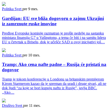
Politika
Svet
pre 9 mes.
Gardijan: EU sve bliža dogovoru o zajmu Ukrajini
iz zamrznute ruske imovine
Predlog Evropske komisije razmatran je prošle nedelje na sastanku
ministara finansija G7 u Vašingtonu, a tema će biti i na samitu lidera
EU u četvrtak u Briselu, dok je učešće SAD u ovoj inicijativi još…
Politika
Svet
pre 10 mes.
Tramp: Ako cena nafte padne – Rusija će pristati na
dogovor
Tramp je tokom konferencije u Londonu sa britanskim premijerom
Kirom Starmerom kazao da je spreman da uradi i druge stvari, ali ne
dok ljudi “za koje se bori kupuju naftu iz Rusije”, javlja BBC.
„Ako…
Društvo
Svet
pre 11 mes.