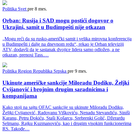
Politika
Svet
pre 8 mes.
Orban: Rusija i SAD mogu postići dogovor o
Ukrajini, samit u Budimpešti nije otkazan
„Mogu reći da su rusko-američki samit i velika mirovna konferencija
u Budimpešti i dalje na dnevnom redu“, rekao je Orban televiziji
ATV, dodavši da je sastanak dvojice lidera samo odložen, a ne
otkazan, prenosi Tass.…
Politika
Region
Republika Srpska
pre 9 mes.
Ukinute američke sankcije Miloradu Dodiku, Željki
Cvijanović i brojnim drugim saradnicima i
kompanijama
Kako stoji na sajtu OFAC sankcije su ukinute Miloradu Dodiku,
Željki Cvijanović, Radovanu Viškoviću, Nenadu Stevandiću, Siniši
Karanu, Petru Đokiću, Staši Košarcu, Srebrenki Golić, Džerardu
Selmanu, Rajku Kuzmanoviću, kao i drugim visokim funkcionerima
RS. Takođe…