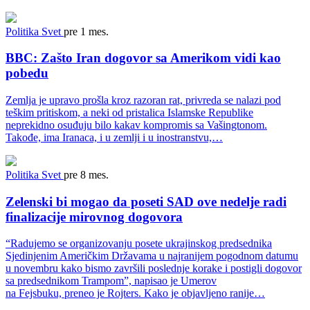
Politika
Svet
pre 1 mes.
BBC: Zašto Iran dogovor sa Amerikom vidi kao
pobedu
Zemlja je upravo prošla kroz razoran rat, privreda se nalazi pod
teškim pritiskom, a neki od pristalica Islamske Republike
neprekidno osuđuju bilo kakav kompromis sa Vašingtonom.
Takođe, ima Iranaca, i u zemlji i u inostranstvu,…
Politika
Svet
pre 8 mes.
Zelenski bi mogao da poseti SAD ove nedelje radi
finalizacije mirovnog dogovora
“Radujemo se organizovanju posete ukrajinskog predsednika
Sjedinjenim Američkim Državama u najranijem pogodnom datumu
u novembru kako bismo završili poslednje korake i postigli dogovor
sa predsednikom Trampom”, napisao je Umerov
na Fejsbuku, preneo je Rojters. Kako je objavljeno ranije…