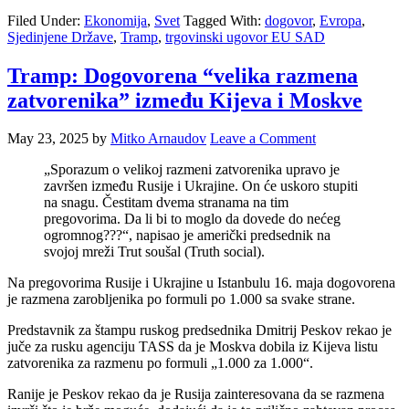
Filed Under:
Ekonomija
,
Svet
Tagged With:
dogovor
,
Evropa
,
Sjedinjene Države
,
Tramp
,
trgovinski ugovor EU SAD
Tramp: Dogovorena “velika razmena
zatvorenika” između Kijeva i Moskve
May 23, 2025
by
Mitko Arnaudov
Leave a Comment
„Sporazum o velikoj razmeni zatvorenika upravo je
završen između Rusije i Ukrajine. On će uskoro stupiti
na snagu. Čestitam dvema stranama na tim
pregovorima. Da li bi to moglo da dovede do nećeg
ogromnog???“, napisao je američki predsednik na
svojoj mreži Trut soušal (Truth social).
Na pregovorima Rusije i Ukrajine u Istanbulu 16. maja dogovorena
je razmena zarobljenika po formuli po 1.000 sa svake strane.
Predstavnik za štampu ruskog predsednika Dmitrij Peskov rekao je
juče za rusku agenciju TASS da je Moskva dobila iz Kijeva listu
zatvorenika za razmenu po formuli „1.000 za 1.000“.
Ranije je Peskov rekao da je Rusija zainteresovana da se razmena