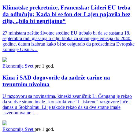
Klimatske prekretnice, Francuska: Lideri EU treba
da odlučuju; Kada bi se fon der Lajen pojavila bez
cilja, „bilo bi neprijatno“
27 ministara zaštite životne sredine EU trebalo bi da se sastanu 18.
septembra radi glasanja o cilju bloka za smanjenje emisija do 2040.
godine, datum izabran kako bi se osiguralo da predsednica Evropske
komisije Ursula…
Ekonomija
Svet
pre 1 god.
Kina i SAD dogovorile da zadrže carine na
trenutnim nivoima
U razgovoru sa novinarima, kineski zvaničnik Li Čengang je rekao
da su dve strane imale „konstruktivne“ i „iskrene“ razgovore juče i
danas u Stokholmu. Li je takođe rekao da su dve strane imale
„sveobuhvatne i…
Ekonomija
Svet
pre 1 god.