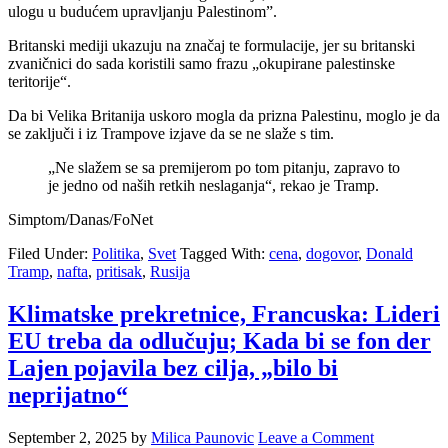
ulogu u budućem upravljanju Palestinom”.
Britanski mediji ukazuju na značaj te formulacije, jer su britanski
zvaničnici do sada koristili samo frazu „okupirane palestinske
teritorije“.
Da bi Velika Britanija uskoro mogla da prizna Palestinu, moglo je da
se zaključi i iz Trampove izjave da se ne slaže s tim.
„Ne slažem se sa premijerom po tom pitanju, zapravo to
je jedno od naših retkih neslaganja“, rekao je Tramp.
Simptom/Danas/FoNet
Filed Under:
Politika
,
Svet
Tagged With:
cena
,
dogovor
,
Donald
Tramp
,
nafta
,
pritisak
,
Rusija
Klimatske prekretnice, Francuska: Lideri
EU treba da odlučuju; Kada bi se fon der
Lajen pojavila bez cilja, „bilo bi
neprijatno“
September 2, 2025
by
Milica Paunovic
Leave a Comment