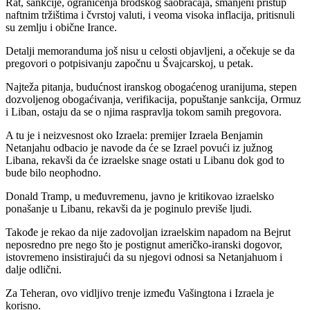
Rat, sankcije, ograničenja brodskog saobraćaja, smanjeni pristup
naftnim tržištima i čvrstoj valuti, i veoma visoka inflacija, pritisnuli
su zemlju i obične Irance.
Detalji memoranduma još nisu u celosti objavljeni, a očekuje se da
pregovori o potpisivanju započnu u Švajcarskoj, u petak.
Najteža pitanja, budućnost iranskog obogaćenog uranijuma, stepen
dozvoljenog obogaćivanja, verifikacija, popuštanje sankcija, Ormuz
i Liban, ostaju da se o njima raspravlja tokom samih pregovora.
A tu je i neizvesnost oko Izraela: premijer Izraela Benjamin
Netanjahu odbacio je navode da će se Izrael povući iz južnog
Libana, rekavši da će izraelske snage ostati u Libanu dok god to
bude bilo neophodno.
Donald Tramp, u međuvremenu, javno je kritikovao izraelsko
ponašanje u Libanu, rekavši da je poginulo previše ljudi.
Takođe je rekao da nije zadovoljan izraelskim napadom na Bejrut
neposredno pre nego što je postignut američko-iranski dogovor,
istovremeno insistirajući da su njegovi odnosi sa Netanjahuom i
dalje odlični.
Za Teheran, ovo vidljivo trenje između Vašingtona i Izraela je
korisno.