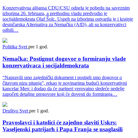
Konzervativna alijansa CDU/CSU odnela je pobedu na saveznim
izborima 26. februara, a prethodnu vladu predvodio je
socijaldemokrata Olaf Šolc. Uspeh na izborima ostvarila je i krajnje
desničarska Alternativa za Nemačku (AfD), ali su konzervativci
odbili…
Politika
Svet
pre 1 god.
Nemačka: Postignut dogovor o formiranju vlade
konzervativaca i socijaldemokrata
“Napravili smo zajednički dokument i postigli smo dogovor o
čitavom nizu pitanja”, rekao je novinarima budući konzervativni
kancelar Merc i dodao da će partneri verovatno sledeće nedelje
započeti detaljne pregovore koji će dovesti do formiranja…
Društvo
Svet
pre 1 god.
Pravoslavci i katolici će zajedno slaviti Uskrs:
Vaseljenski patrijarh i Papa Franja se usaglasili