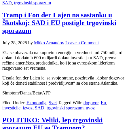
SAD
,
trgovinski sporazum
Tramp i Fon der Lajen na sastanku u
Škotskoj: SAD i EU postigle trgovinski
sporazum
July 28, 2025
by
Mitko Arnaudov
Leave a Comment
EU se obavezala na kupovinu energije u vrednosti od 750 milijardi
dolara i dodatnih 600 milijardi dolara investicija u SAD, prema
rečima američkog predsednika, koji je sa evropskom liderkom
razgovarao sat vremena.
Ursula fon der Lajen je, sa svoje strane, pozdravila „dobar dogovor
koji će doneti stabilnost i predvidljivost“ sa obe strane Atlantika.
Simptom/Danas/Beta/AFP
Filed Under:
Ekonomija
,
Svet
Tagged With:
dogovor
,
Eu
,
investicije
,
izvoz
,
SAD
,
trgovinski sporazum
,
uvoz
POLITIKO: Veliki, lep trgovinski
sporazum EU sa Trampom?