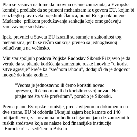
Plan se zasniva na tome da imovina ostane zamrznuta, a Evropska
komisija predlaže da se primeni mehanizam iz ugovora EU, kojim bi
se izbeglo pravo veta pojedinih članica, poput Rusiji naklonjene
Mađarske, prilikom produžavanja sankcija koje omogućavaju
zamrzavanje sredstava.
Ipak, pravnici u Savetu EU izrazili su sumnje u zakonitost tog
mehanizma, jer bi se režim sankcija preneo sa jednoglasnog
odlučivanja na većinsko.
Ministar spoljnih poslova Poljske Radoslav SikorskEi izjavio je da
veruje da se pitanje korišćenja zamrznute ruske imovine “u korist
žrtve agresije” kreće ka “srećnom ishodu”, dodajući da je dogovor
moguć do kraja godine.
“Veoma je jednostavno ili ćemo koristiti novac
agresora, ili ćemo morati da koristimo svoj novac. Ne
pitajte me šta više preferiram”, poručio je Sikorski.
Prema planu Evropske komisije, predstavljenom u dokumentu na
dve strane, EU bi odobrila Ukrajini zajam bez kamate od 140
milijardi evra, zasnovan na prihodima i garancijama iz zamrznutih
ruskih sredstava koja se nalaze kod finansijske institucije
“Euroclear” sa sedištem u Briselu.