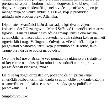
prestane sa „sporim hodom“ i sklopi dogovor. Iako bi ovaj mini
dogovor mogao da identifikuje neko voće koje nisko stoji, on je
mnogo milja od velike ambicije TTIP-a, koji je predviđao
usklađivanje propisa preko Atlantika.
Diplomate i zvaničnici kažu da su sada u igri dva odvojena
koloseka. Šef EU za trgovinu Maroš Šefčovič i američki sekretar za
trgovinu Hauard Lutnik nastojaće da smanje tenzije oko metala,
automobila, farmaceutskih proizvoda i drugih sektora koji su na meti
trgovinskih istraga Vašingtona. Odvojena, više tehnička linija će
pregovarati o osnovnoj tarifi, koja je trenutno na 10 odsto, iako
Tramp preti da će je podići na 50 odsto.
Ovo nije baš novo. Brisel je već ponudio da ukine svoje (relativno
niske) carine na industrijsku robu i da se udruži u borbi protiv
prezasićenosti kineskog izvoza.
Da bi se taj dogovor”zasladio”, potrebno će biti priznavanje
američkih bezbednosnih standarda za automobile i ukidanje dažbina
na američki etanol, iako se oe strane suočavaju sa političkim
preprekama u EU.
Simptom/Politiko