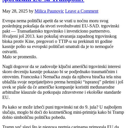
May 28, 2025
by
Milica Paunovic
Leave a Comment
Evropa nema politički apetit da se vrati u noćnu moru svog
poslednjeg pokušaja da stvori sveobuhvatni EU-SAD. trgovinski
pakt — Transatlantsko trgovinsko i investiciono partnerstvo.
Hvaljeni još 2013. kao pokušaj stvaranja zapadnog trgovinskog
bloka protiv Kine, pregovori o TTIP-u su prekinuti tri godine
kasnije pošto su evropski političari smatrali da je to nemoguće
ostvariti.
Malo se promenilo.
Nagli dogovor da se zadovolje ključni američki trgovinski interesi
skoro deceniju kasnije pokazao bi se podjednako traumatičnim i
otrovnim. Francuska i Nemačka znaju da njihova biračka tela nisu
ublažila svoje neprijateljstvo prema hemijski “ispranoj” piletini i još
uvek se plaše da će američke kompanije koristiti međunarodne
arbitražne klauzule da potkopaju zdravstvene i ekološke standarde
EU.
Pa kako se može izbeći puni trgovinski rat do 9. jula? U najboljem
slučaju, moglo bi doći do kozmetičkog mini-primirja kako bi Tramp
dobio simboličnu političku pobedu.
Tramp već slavi što je njegova pretnja carinama primorala EU da