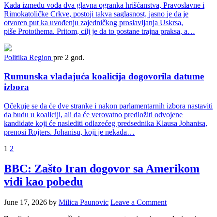
Kada između vođa dva glavna ogranka hrišćanstva, Pravoslavne i
Rimokatoličke Crkve, postoji takva saglasnost, jasno je da je
otvoren put ka uvođenju zajedničkog proslavljanja Uskrsa,
piše Protothema. Pritom, cilj je da to postane trajna praksa, a…
Politika
Region
pre 2 god.
Rumunska vladajuća koalicija dogovorila datume
izbora
Očekuje se da će dve stranke i nakon parlamentarnih izbora nastaviti
da budu u koaliciji, ali da će verovatno predložiti odvojene
kandidate koji će naslediti odlazećeg predsednika Klausa Johanisa,
prenosi Rojters. Johanisu, koji je nekada…
Posts
1
2
pagination
BBC: Zašto Iran dogovor sa Amerikom
vidi kao pobedu
June 17, 2026
by
Milica Paunovic
Leave a Comment