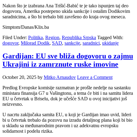
Nakon što je izabrana Ana Trišić-Babić te je tako ispunjen taj deo
dogovora, Amerika postepeno ukida sankcije i ostalim Dodikovim
saradnicima, a što bi trebalo biti završeno do kraja ovog meseca.
Simptom/Danas/Klix.ba
Filed Under:
Politika
,
Region
,
Republika Srpska
Tagged With:
dogovor
,
Milorad Dodik
,
SAD
,
sankcije
,
saradnici
,
ukidanje
Gardijan: EU sve bliža dogovoru o zajmu
Ukrajini iz zamrznute ruske imovine
October 20, 2025
by
Mitko Arnaudov
Leave a Comment
Predlog Evropske komisije razmatran je prošle nedelje na sastanku
ministara finansija G7 u Vašingtonu, a tema će biti i na samitu lidera
EU u četvrtak u Briselu, dok je učešće SAD u ovoj inicijativi još
neizvesno.
U nacrtu zaključaka samita EU, u koji je Gardijan imao uvid, lideri
bi u četvrtak trebalo da pozovu na izradu detaljnog plana koji bi bio
u skladu sa međunarodnim pravom i uz adekvatnu evropsku
solidarnost i podelu rizika.