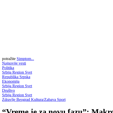
potražite
Simptom...
Najnovije vesti
Politika
Srbija
Region
Svet
Republika Srpska
Ekonomija
Srbija
Region
Svet
Društvo
Srbija
Region
Svet
Zdravlje
Beograd
Kultura/Zabava
Sport
“Vreme je za novu fazu”; Makro