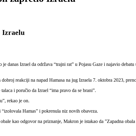
 Izraelu
nas Izrael da održava “trajni rat” u Pojasu Gaze i najavio debatu u
s dobroj reakciji na napad Hamasa na jug Izraela 7. oktobra 2023, preno
talaca i poručio da Izrael “ima pravo da se brani”.
u”, rekao je on.
i “izolovala Hamas” i pokrenula niz novih obaveza.
 obale kao odgovor na priznanje, Makron je istakao da ”Zapadna obala