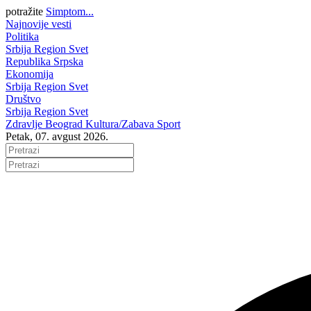
potražite
Simptom...
Najnovije vesti
Politika
Srbija
Region
Svet
Republika Srpska
Ekonomija
Srbija
Region
Svet
Društvo
Srbija
Region
Svet
Zdravlje
Beograd
Kultura/Zabava
Sport
Petak, 07. avgust 2026.