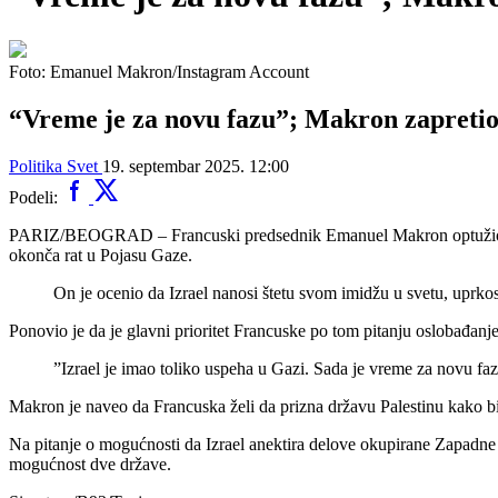
Foto: Emanuel Makron/Instagram Account
“Vreme je za novu fazu”; Makron zapretio
Politika
Svet
19. septembar 2025. 12:00
Podeli:
PARIZ/BEOGRAD – Francuski predsednik Emanuel Makron optužio je da
okonča rat u Pojasu Gaze.
On je ocenio da Izrael nanosi štetu svom imidžu u svetu, uprko
Ponovio je da je glavni prioritet Francuske po tom pitanju oslobađanje 
”Izrael je imao toliko uspeha u Gazi. Sada je vreme za novu faz
Makron je naveo da Francuska želi da prizna državu Palestinu kako b
Na pitanje o mogućnosti da Izrael anektira delove okupirane Zapadne
mogućnost dve države.