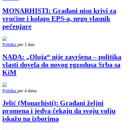
MONARHISTI: Građani nisu krivi za
vrućine i kolaps EPS-a, nego vlasnik
pečenjare
Politika
pre 1 dan
NADA: „Oluja“ nije završena – politika
vlasti dovela do novog egzodusa Srba sa
KiM
Politika
pre 4 dana
Jelić (Monarhisti): Građani željni
promena i jedva čekaju da svoju volju
iskažu na izborima