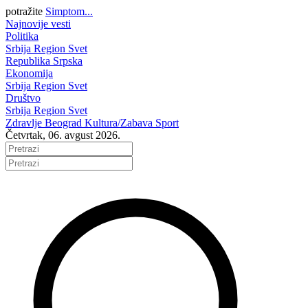
potražite
Simptom...
Najnovije vesti
Politika
Srbija
Region
Svet
Republika Srpska
Ekonomija
Srbija
Region
Svet
Društvo
Srbija
Region
Svet
Zdravlje
Beograd
Kultura/Zabava
Sport
Četvrtak, 06. avgust 2026.