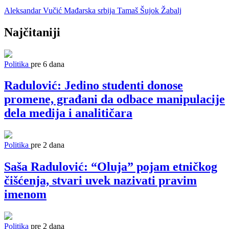
Aleksandar Vučić
Mađarska
srbija
Tamaš Šujok
Žabalj
Najčitaniji
Politika
pre 6 dana
Radulović: Jedino studenti donose
promene, građani da odbace manipulacije
dela medija i analitičara
Politika
pre 2 dana
Saša Radulović: “Oluja” pojam etničkog
čišćenja, stvari uvek nazivati pravim
imenom
Politika
pre 2 dana