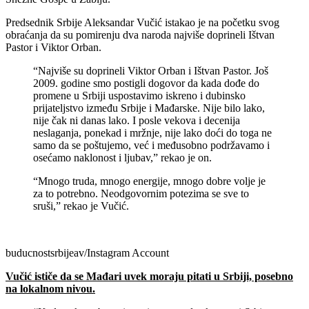
Predsednik Srbije Aleksandar Vučić istakao je na početku svog
obraćanja da su pomirenju dva naroda najviše doprineli Ištvan
Pastor i Viktor Orban.
“Najviše su doprineli Viktor Orban i Ištvan Pastor. Još
2009. godine smo postigli dogovor da kada dođe do
promene u Srbiji uspostavimo iskreno i dubinsko
prijateljstvo između Srbije i Mađarske. Nije bilo lako,
nije čak ni danas lako. I posle vekova i decenija
neslaganja, ponekad i mržnje, nije lako doći do toga ne
samo da se poštujemo, već i međusobno podržavamo i
osećamo naklonost i ljubav,” rekao je on.
“Mnogo truda, mnogo energije, mnogo dobre volje je
za to potrebno. Neodgovornim potezima se sve to
sruši,” rekao je Vučić.
buducnostsrbijeav/Instagram Account
Vučić ističe da se Mađari uvek moraju pitati u Srbiji, posebno
na lokalnom nivou.