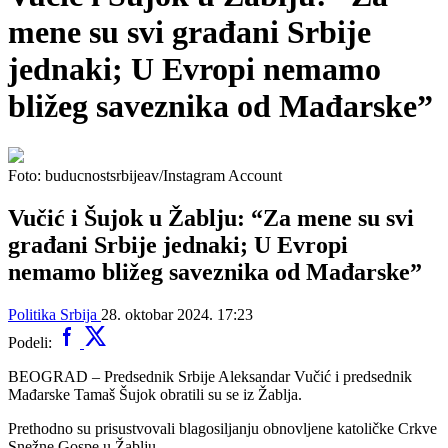
mene su svi građani Srbije
jednaki; U Evropi nemamo
bližeg saveznika od Mađarske”
Foto: buducnostsrbijeav/Instagram Account
Vučić i Šujok u Žablju: “Za mene su svi
građani Srbije jednaki; U Evropi
nemamo bližeg saveznika od Mađarske”
Politika
Srbija
28. oktobar 2024. 17:23
Podeli:
BEOGRAD – Predsednik Srbije Aleksandar Vučić i predsednik
Mađarske Tamaš Šujok obratili su se iz Žablja.
Prethodno su prisustvovali blagosiljanju obnovljene katoličke Crkve
Snežne Gospe u Žablju.