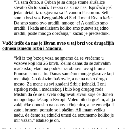
“Ja sam ćutao, a Orban je sa druge strane slušalice
shvatio šta to znači. I rekao da su uz nas. Ispričaću još
jedan detalj iz razgovora sa Ištvanom Pastorom. Seli
smo u brzi voz Beograd-Novi Sad. I meni Ištvan kaže:
Da smo samo ovo uradili, mnogo je! A onoliko smo
uradili. I kada analiziram koliko smo puteva zajedno
uradili, posle mnogo obećanja,” kazao je predsednik.
Vučić ističe da nas je Ištvan uveo u taj brzi voz drugačijih
odnosa između Srba i Mađara.
“Mi iz tog brzog voza ne smemo da se vraćamo u
vozove koji idu 26 km/h. Želim danas da se zahvalim
mađarskoj vladi na podršci za obnovu ovog hrama.
Ponosni smo na to. Danas sam čuo mnoge glasove koji
me pitaju što dolazim baš ovde, a ne na neko drugo
mesto. Za mene su svi građani Srbije jednaki. I oni
srpskog roda, i mađarskog i bilo kog drugog roda.
Mislim da će se u svetu odigravati stvari koje će doneti
mnogo toga teškog u Evropi. Voleo bih da grešim, ali ja
zaključke donosim na osnovu činjenica, a ne emocija. I
zato i brinem, pomalo se i plašim. Ali imam veliku
nadu, da ćemo zajednički umeti da razumemo koliko je
mir važan,” istakao je on.