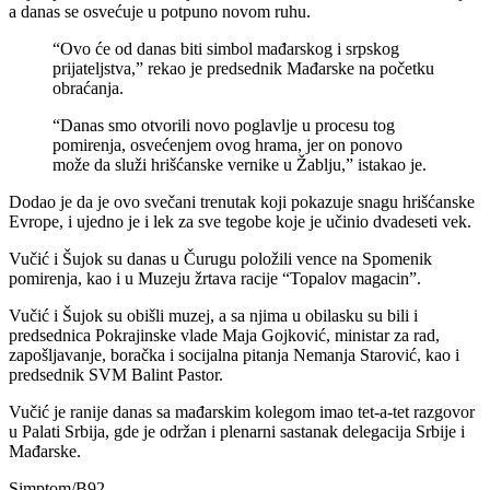
a danas se osvećuje u potpuno novom ruhu.
“Ovo će od danas biti simbol mađarskog i srpskog
prijateljstva,” rekao je predsednik Mađarske na početku
obraćanja.
“Danas smo otvorili novo poglavlje u procesu tog
pomirenja, osvećenjem ovog hrama, jer on ponovo
može da služi hrišćanske vernike u Žablju,” istakao je.
Dodao je da je ovo svečani trenutak koji pokazuje snagu hrišćanske
Evrope, i ujedno je i lek za sve tegobe koje je učinio dvadeseti vek.
Vučić i Šujok su danas u Čurugu položili vence na Spomenik
pomirenja, kao i u Muzeju žrtava racije “Topalov magacin”.
Vučić i Šujok su obišli muzej, a sa njima u obilasku su bili i
predsednica Pokrajinske vlade Maja Gojković, ministar za rad,
zapošljavanje, boračka i socijalna pitanja Nemanja Starović, kao i
predsednik SVM Balint Pastor.
Vučić je ranije danas sa mađarskim kolegom imao tet-a-tet razgovor
u Palati Srbija, gde je održan i plenarni sastanak delegacija Srbije i
Mađarske.
Simptom/B92