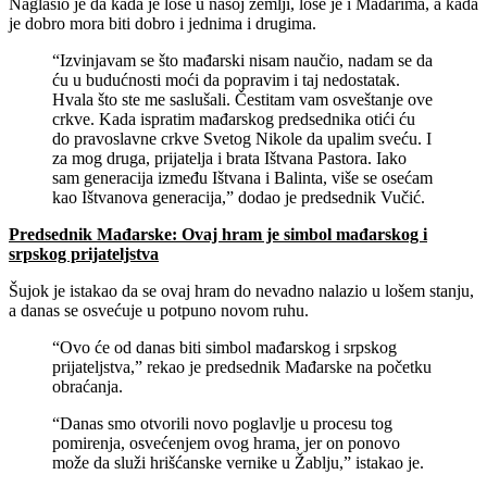
Naglasio je da kada je loše u našoj zemlji, loše je i Mađarima, a kada
je dobro mora biti dobro i jednima i drugima.
“Izvinjavam se što mađarski nisam naučio, nadam se da
ću u budućnosti moći da popravim i taj nedostatak.
Hvala što ste me saslušali. Čestitam vam osveštanje ove
crkve. Kada ispratim mađarskog predsednika otići ću
do pravoslavne crkve Svetog Nikole da upalim sveću. I
za mog druga, prijatelja i brata Ištvana Pastora. Iako
sam generacija između Ištvana i Balinta, više se osećam
kao Ištvanova generacija,” dodao je predsednik Vučić.
Predsednik Mađarske: Ovaj hram je simbol mađarskog i
srpskog prijateljstva
Šujok je istakao da se ovaj hram do nevadno nalazio u lošem stanju,
a danas se osvećuje u potpuno novom ruhu.
“Ovo će od danas biti simbol mađarskog i srpskog
prijateljstva,” rekao je predsednik Mađarske na početku
obraćanja.
“Danas smo otvorili novo poglavlje u procesu tog
pomirenja, osvećenjem ovog hrama, jer on ponovo
može da služi hrišćanske vernike u Žablju,” istakao je.