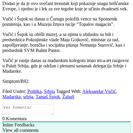
Dodao je da je ovo svečani trenutak koji pokazuje snagu hrišćanske
Evrope, i ujedno je i lek za sve tegobe koje je učinio dvadeseti vek.
Vučić i Šujok su danas u Čurugu položili vence na Spomenik
pomirenja, kao i u Muzeju žrtava racije “Topalov magacin”.
Vučić i Šujok su obišli muzej, a sa njima u obilasku su bili i
predsednica Pokrajinske vlade Maja Gojković, ministar za rad,
zapošljavanje, boračka i socijalna pitanja Nemanja Starović, kao i
predsednik SVM Balint Pastor.
Vučić je ranije danas sa mađarskim kolegom imao tet-a-tet razgovor
u Palati Srbija, gde je održan i plenarni sastanak delegacija Srbije i
Mađarske.
Simptom/B92
Filed Under:
Politika
,
Srbija
Tagged With:
Aleksandar Vučić
,
Mađarska
,
srbija
,
Tamaš Šujok
,
Žabalj
0
Komentara
Inline Feedbacks
View all comments