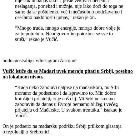
nije čak ni danas lako. I posle vekova i decenija
neslaganja, ponekad i mržnje, nije lako doći do toga ne
samo da se poštujemo, već i međusobno podržavamo i
osećamo naklonost i ljubav,” rekao je on.
“Mnogo truda, mnogo energije, mnogo dobre volje je
za to potrebno. Neodgovornim potezima se sve to
sruši,” rekao je Vučić.
buducnostsrbijeav/Instagram Account
Vučić ističe da se Mađari uvek moraju pitati u Srbiji, posebno
na lokalnom nivou.
“Kada neko zaboravi natpise na mađarskom, mi Srbi
moramo da podsetimo i da ispravimo to. Mir, dobre
komšije i prijatelji, to je naš cilj. Mi Srbi ne smemo
zaboraviti da danas u Evropi nemamo bližeg i većeg
prijatelja od Mađarske. U svakom trenutku,” istakao je
Vučić.
On je podsetio na mađarsku podršku Srbiji prilikom glasanja
o rezoluciji o Srebrenici.