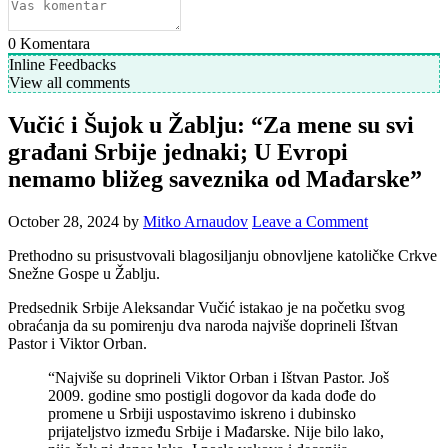
0
Komentara
Inline Feedbacks
View all comments
Vučić i Šujok u Žablju: “Za mene su svi
građani Srbije jednaki; U Evropi
nemamo bližeg saveznika od Mađarske”
October 28, 2024
by
Mitko Arnaudov
Leave a Comment
Prethodno su prisustvovali blagosiljanju obnovljene katoličke Crkve
Snežne Gospe u Žablju.
Predsednik Srbije Aleksandar Vučić istakao je na početku svog
obraćanja da su pomirenju dva naroda najviše doprineli Ištvan
Pastor i Viktor Orban.
“Najviše su doprineli Viktor Orban i Ištvan Pastor. Još
2009. godine smo postigli dogovor da kada dođe do
promene u Srbiji uspostavimo iskreno i dubinsko
prijateljstvo između Srbije i Mađarske. Nije bilo lako,