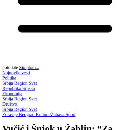
potražite
Simptom...
Najnovije vesti
Politika
Srbija
Region
Svet
Republika Srpska
Ekonomija
Srbija
Region
Svet
Društvo
Srbija
Region
Svet
Zdravlje
Beograd
Kultura/Zabava
Sport
Vučić i Šujok u Žablju: “Za