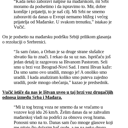
“Kada neko zaboravi natpise na mađarskom, mi Srbi
moramo da podsetimo i da ispravimo to. Mir, dobre
komšije i prijatelji, to je naš cilj. Mi Srbi ne smemo
zaboraviti da danas u Evropi nemamo bližeg i većeg
prijatelja od Mađarske. U svakom trenutku,” istakao je
Vučić.
On je podsetio na mađarsku podršku Srbiji prilikom glasanja
o rezoluciji o Srebrenici.
“Ja sam ćutao, a Orban je sa druge strane slušalice
shvatio šta to znači. I rekao da su uz nas. Ispričaću još
jedan detalj iz razgovora sa Ištvanom Pastorom. Seli
smo u brzi voz Beograd-Novi Sad. I meni Ištvan kaže:
Da smo samo ovo uradili, mnogo je! A onoliko smo
uradili. I kada analiziram koliko smo puteva zajedno
uradili, posle mnogo obećanja,” kazao je predsednik.
Vučić ističe da nas je Ištvan uveo u taj brzi voz drugačijih
odnosa između Srba i Mađara.
“Mi iz tog brzog voza ne smemo da se vraćamo u
vozove koji idu 26 km/h. Želim danas da se zahvalim
mađarskoj vladi na podršci za obnovu ovog hrama.
Ponosni smo na to. Danas sam čuo mnoge glasove koji
me pitaju što dolazim baš ovde, a ne na neko drugo