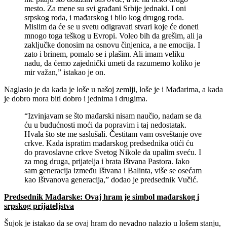
mesto. Za mene su svi građani Srbije jednaki. I oni
srpskog roda, i mađarskog i bilo kog drugog roda.
Mislim da će se u svetu odigravati stvari koje će doneti
mnogo toga teškog u Evropi. Voleo bih da grešim, ali ja
zaključke donosim na osnovu činjenica, a ne emocija. I
zato i brinem, pomalo se i plašim. Ali imam veliku
nadu, da ćemo zajednički umeti da razumemo koliko je
mir važan,” istakao je on.
Naglasio je da kada je loše u našoj zemlji, loše je i Mađarima, a kada
je dobro mora biti dobro i jednima i drugima.
“Izvinjavam se što mađarski nisam naučio, nadam se da
ću u budućnosti moći da popravim i taj nedostatak.
Hvala što ste me saslušali. Čestitam vam osveštanje ove
crkve. Kada ispratim mađarskog predsednika otići ću
do pravoslavne crkve Svetog Nikole da upalim sveću. I
za mog druga, prijatelja i brata Ištvana Pastora. Iako
sam generacija između Ištvana i Balinta, više se osećam
kao Ištvanova generacija,” dodao je predsednik Vučić.
Predsednik Mađarske: Ovaj hram je simbol mađarskog i
srpskog prijateljstva
Šujok je istakao da se ovaj hram do nevadno nalazio u lošem stanju,