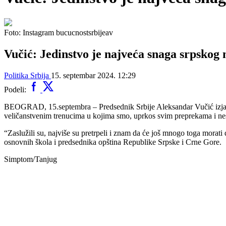
Foto: Instagram bucucnostsrbijeav
Vučić: Jedinstvo je najveća snaga srpskog
Politika
Srbija
15. septembar 2024. 12:29
Podeli:
BEOGRAD, 15.septembra – Predsednik Srbije Aleksandar Vučić izjavio
veličanstvenim trenucima u kojima smo, uprkos svim preprekama i nes
“Zaslužili su, najviše su pretrpeli i znam da će još mnogo toga morati 
osnovnih škola i predsednika opština Republike Srpske i Crne Gore.
Simptom/Tanjug