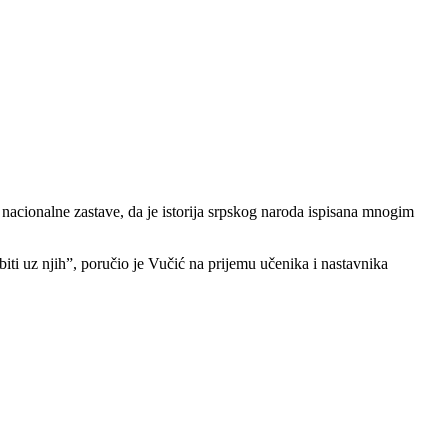
cionalne zastave, da je istorija srpskog naroda ispisana mnogim
biti uz njih”, poručio je Vučić na prijemu učenika i nastavnika