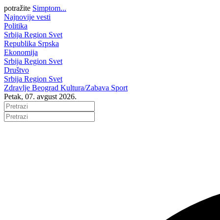
potražite
Simptom...
Najnovije vesti
Politika
Srbija
Region
Svet
Republika Srpska
Ekonomija
Srbija
Region
Svet
Društvo
Srbija
Region
Svet
Zdravlje
Beograd
Kultura/Zabava
Sport
Petak, 07. avgust 2026.