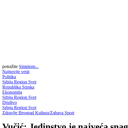
potražite
Simptom...
Najnovije vesti
Politika
Srbija
Region
Svet
Republika Srpska
Ekonomija
Srbija
Region
Svet
Društvo
Srbija
Region
Svet
Zdravlje
Beograd
Kultura/Zabava
Sport
Vučić: Jedinstvo je najveća sna