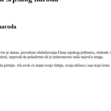
 naroda
 je danas, povodom obeležavanja Dana srpskog jedinstva, slobode i na
lozi, uspevali da pokažemo da je jednostavno naša najveća snaga.
da pretrpe. Ali uvek će imati svoju Srbiju, svoju državu i nas koji ćemo 