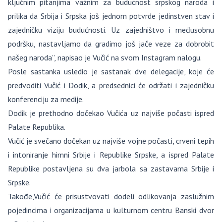
ključnim pitanjima važnim za budućnost srpskog naroda i
prilika da Srbija i Srpska još jednom potvrde jedinstven stav i
zajedničku viziju budućnosti. Uz zajedništvo i međusobnu
podršku, nastavljamo da gradimo još jače veze za dobrobit
našeg naroda”, napisao je Vučić na svom Instagram nalogu.
Posle sastanka usledio je sastanak dve delegacije, koje će
predvoditi Vučić i Dodik, a predsednici će održati i zajedničku
konferenciju za medije.
Dodik je prethodno dočekao Vučića uz najviše počasti ispred
Palate Republika.
Vučić je svečano dočekan uz najviše vojne počasti, crveni tepih
i intoniranje himni Srbije i Republike Srpske, a ispred Palate
Republike postavljena su dva jarbola sa zastavama Srbije i
Srpske.
Takođe,Vučić će prisustvovati dodeli odlikovanja zaslužnim
pojedincima i organizacijama u kulturnom centru Banski dvor