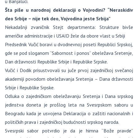
u Banjaluci.
Šta piše u narodnoj deklaraciji o Vojvodini? “Neraskidiv
deo Srbije – nije tek deo, Vojvodina jeste Srbija”
Nekadašnji zvaničnik Stejt departmenta: Strukture bivše
američke administracije i USAID žele da obore vlast u Srbiji
Predsednik Vučić boravi u dvodnevnoj poseti Republici Srpskoj,
gde se pod sloganom “Sabornost i ponos” obeležava Sretenje,
Dan državnosti Republike Srbije i Republike Srpske.
Vučić i Dodik prisustvovali su juče prvoj zajedničkoj svečanoj
akademiji povodom obeležavanja Sretenja – Dana državnosti
Srbije i Republike Srpske.
Odluka o zajedničkom obeležavanju Sretenja i Dana srpskog
jedinstva doneta je prošlog leta na Svesrpskom saboru u
Beogradu kada je usvojena Deklaracija o zaštiti nacionalnih i
političkih prava i zajedničkoj budućnosti srpskog naroda.
Svesrpski sabor potvrdio je da je himna “Bože pravde”