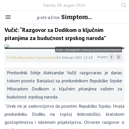
Subota, 08. avgust 2026.
Simptom...
potražite
Vučić: “Razgovor sa Dodikom o ključnim
pitanjima za budućnost srpskog naroda”
Foto: instagram nalog buducnostsrbijeav
Podeli:
Politika
Republika Srpska
Srbija
14. februar 2025. 12:18
Predsednik Srbije Aleksandar Vučić razgovarao je danas
tokom posete Banjaluci sa predsednikom Republike Srpske
Miloradom Dodikom o ključnim pitanjima važnim za
budućnost srpskog naroda.
“Uvek mi je zadovoljstvo da posetim Republiku Srpsku. Hvala
predsedniku Dodiku na toploj dobrodošlici, bratskom
gostoprimstvu i iskrenom prijateljstvu. Otvoren razgovor o