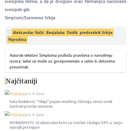
svesrpska himna, a da je dvoglavi orao Nemanjića nacionalni
svesrpski grb.
Simptom/Euronews Srbija
Aleksandar Vučić
Banjaluka
Dodik
predsednik Srbije
Vojvodina
Autorski tekstovi Simptoma podležu pravilima o navođenju
izvora; tekst se može uz gorepomenuto u celini ili delovima
preuzimati.
Najčitaniji
Politika
pre 4 dana
Saša Radulović: “Oluja” pojam etničkog čišćenja, stvari uvek
nazivati pravim imenom
Politika
pre 4 dana
MONARHISTI: Građani nisu krivi za vrućine i kolaps EPS-a, nego
vlasnik pečenjare