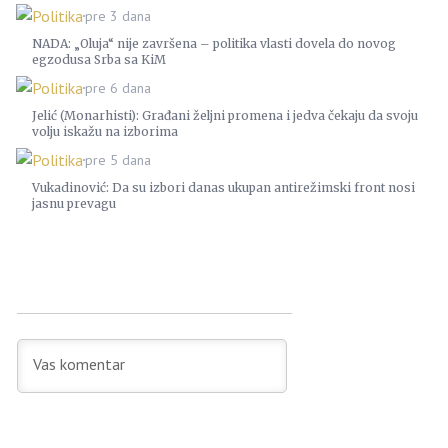
Politika
pre 3 dana
NADA: „Oluja“ nije završena – politika vlasti dovela do novog
egzodusa Srba sa KiM
Politika
pre 6 dana
Jelić (Monarhisti): Građani željni promena i jedva čekaju da svoju
volju iskažu na izborima
Politika
pre 5 dana
Vukadinović: Da su izbori danas ukupan antirežimski front nosi
jasnu prevagu