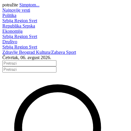
potražite
Simptom...
Najnovije vesti
Politika
Srbija
Region
Svet
Republika Srpska
Ekonomija
Srbija
Region
Svet
Društvo
Srbija
Region
Svet
Zdravlje
Beograd
Kultura/Zabava
Sport
Četvrtak, 06. avgust 2026.