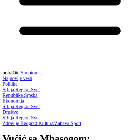
potražite
Simptom...
Najnovije vesti
Politika
Srbija
Region
Svet
Republika Srpska
Ekonomija
Srbija
Region
Svet
Društvo
Srbija
Region
Svet
Zdravlje
Beograd
Kultura/Zabava
Sport
Vučić sa Mbasogom: