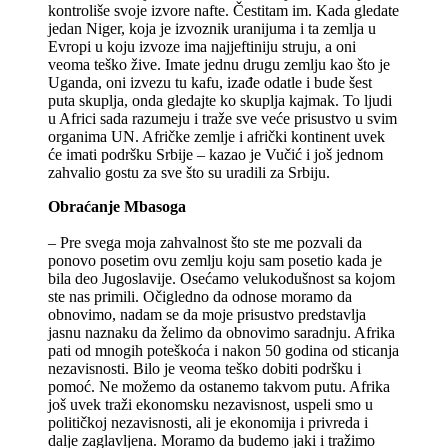
kontroliše svoje izvore nafte. Čestitam im. Kada gledate
jedan Niger, koja je izvoznik uranijuma i ta zemlja u
Evropi u koju izvoze ima najjeftiniju struju, a oni
veoma teško žive. Imate jednu drugu zemlju kao što je
Uganda, oni izvezu tu kafu, izađe odatle i bude šest
puta skuplja, onda gledajte ko skuplja kajmak. To ljudi
u Africi sada razumeju i traže sve veće prisustvo u svim
organima UN. Afričke zemlje i afrički kontinent uvek
će imati podršku Srbije – kazao je Vučić i još jednom
zahvalio gostu za sve što su uradili za Srbiju.
Obraćanje Mbasoga
– Pre svega moja zahvalnost što ste me pozvali da
ponovo posetim ovu zemlju koju sam posetio kada je
bila deo Jugoslavije. Osećamo velukodušnost sa kojom
ste nas primili. Očigledno da odnose moramo da
obnovimo, nadam se da moje prisustvo predstavlja
jasnu naznaku da želimo da obnovimo saradnju. Afrika
pati od mnogih poteškoća i nakon 50 godina od sticanja
nezavisnosti. Bilo je veoma teško dobiti podršku i
pomoć. Ne možemo da ostanemo takvom putu. Afrika
još uvek traži ekonomsku nezavisnost, uspeli smo u
političkoj nezavisnosti, ali je ekonomija i privreda i
dalje zaglavljena. Moramo da budemo jaki i tražimo