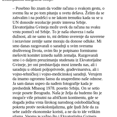
– Posebno što znam da vodite računa o svakom gestu, o
svemu šta se po tom pitanju u svetu dešava. Želim da se
zahvalim i na podršci u ne lakom trenutku kada su se u
UN donosile rezolucije protiv interesa Srbije.
Ekvatorijalna Gvineja može uvek da računa na svaku
vrstu pomoći od Srbije. To je naša obaveza i naša
dužnost, ali ne samo to, mi delimo uverenje da suverene
i nezavisne zemlje same moraju da donose odluke. Mi
smo danas razgovarali o saradnji u svim sverama
društvenog života, ovim što je potpisano formiramo
mešoviti komitet između naših zemalja. Razgovarali
smo i o daljem preuzimanju studenata iz Ekvatorijalne
Gvineje, jer oni predstavljaju most između nas, ali i
saradnju u oblasti poljoprivrede, građevinarstva, ali i
vojno-tehničkoj i vojno-medicinskoj saradnji. Verujem
da imamo ogromnu šansu da unapredimo naše odnose.
Ja sam danas uspeo da nađem fotografije kada je
predsednik Mbasog 1978. posetio Srbiju. On se setio
svoje posete Beogradu. Naša je želja da budemo što je
moguće više prisutni na afričkom kontinentu, gde se
događa jedna vrsta širokog narodnog oslobodilačkog
pokreta protiv neokolonijalizma, gde ljudi žele da za
sebe zadrže ekonomske koristi, a ne da to ide velikim
silama. Veoma je važno što i Ekvatorijalna Gvineja