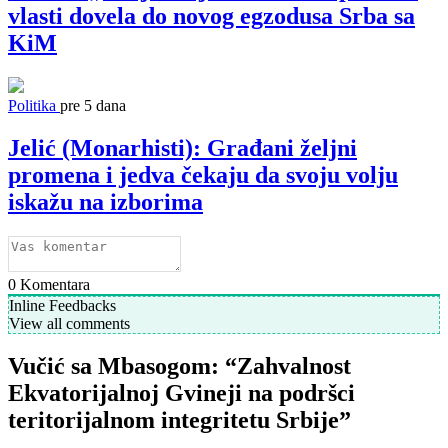
vlasti dovela do novog egzodusa Srba sa
KiM
Politika
pre 5 dana
Jelić (Monarhisti): Građani željni
promena i jedva čekaju da svoju volju
iskažu na izborima
0
Komentara
Inline Feedbacks
View all comments
Vučić sa Mbasogom: “Zahvalnost
Ekvatorijalnoj Gvineji na podršci
teritorijalnom integritetu Srbije”