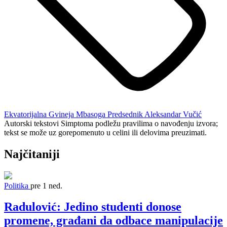
Ekvatorijalna Gvineja
Mbasoga
Predsednik Aleksandar Vučić
Autorski tekstovi Simptoma podležu pravilima o navođenju izvora;
tekst se može uz gorepomenuto u celini ili delovima preuzimati.
Najčitaniji
Politika
pre 1 ned.
Radulović: Jedino studenti donose
promene, građani da odbace manipulacije