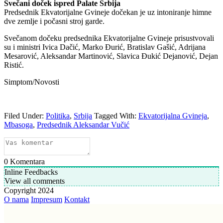
Svečani doček ispred Palate Srbija
Predsednik Ekvatorijalne Gvineje dočekan je uz intoniranje himne
dve zemlje i počasni stroj garde.
Svečanom dočeku predsednika Ekvatorijalne Gvineje prisustvovali
su i ministri Ivica Dačić, Marko Đurić, Bratislav Gašić, Adrijana
Mesarović, Aleksandar Martinović, Slavica Đukić Dejanović, Dejan
Ristić.
Simptom/Novosti
Filed Under:
Politika
,
Srbija
Tagged With:
Ekvatorijalna Gvineja
,
Mbasoga
,
Predsednik Aleksandar Vučić
0
Komentara
Inline Feedbacks
View all comments
Copyright 2024
O nama
Impresum
Kontakt