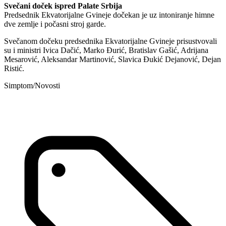
Svečani doček ispred Palate Srbija
Predsednik Ekvatorijalne Gvineje dočekan je uz intoniranje himne
dve zemlje i počasni stroj garde.
Svečanom dočeku predsednika Ekvatorijalne Gvineje prisustvovali
su i ministri Ivica Dačić, Marko Đurić, Bratislav Gašić, Adrijana
Mesarović, Aleksandar Martinović, Slavica Đukić Dejanović, Dejan
Ristić.
Simptom/Novosti