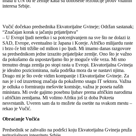
imala u UN od te zemlje kada su donošene rezolucije protiv vitalnih
interesa Srbije.
Vučić dočekao predsednika Ekvatorijalne Gvineje; Održan sastanak;
“Značajan korak u jačanju prijateljstva”
– U Evropi ljudi neretko i sa potcenjivanjem na sve što ne dolazi iz
SAD, Evrope, eventualno iz Japana i Koreje. Afričko milijardu raste
i brzo će biti tržište od milion i po ljudi. Mi imamo danas razgovore
sa predsednikom jedne izrazito prijateljske zemlje. Ono što je važno
da pokušamo da uspostavljamo što je moguće više veza. Mi smo
trenutno druga zemlja po stopi rasta u Evropi. Ekvatorijalna Gvineja
je idealno pozicionirana, naša podrška mora da se nastavi njima.
Drago mi je što ovde vidim kompanije i Ekvatorijalne Gvineje. Za
nas je i od izuzetnog značaja da pokažemo snagu IT sektora. Važna
je odluka o formiranju mešovite komisije, važna je poseta naših
ministara. Mi ovde gajimo posebnu ljubav prema afričkim narodima
i afričkim zemljama. Mi volimo Afriku još iz doba Pokreta
nesvrstanih. Uveren sam da to možete da osetite na svakom mestu –
rekao je Vučić.
Obraćanje Vučića
Predsednik se zahvalio na podršci koju Ekvatorijalna Gvineja pruža
teritorijalnom integritetu Srbije.