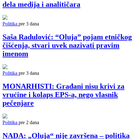
dela medija i analitičara
Politika
pre 3 dana
Saša Radulović: “Oluja” pojam etničkog
čišćenja, stvari uvek nazivati pravim
imenom
Politika
pre 3 dana
MONARHISTI: Građani nisu krivi za
vrućine i kolaps EPS-a, nego vlasnik
pečenjare
Politika
pre 2 dana
NADA: „Oluja“ nije završena – politika