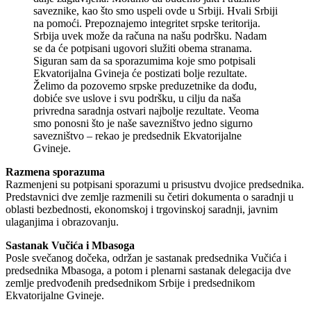
saveznike, kao što smo uspeli ovde u Srbiji. Hvali Srbiji
na pomoći. Prepoznajemo integritet srpske teritorija.
Srbija uvek može da računa na našu podršku. Nadam
se da će potpisani ugovori služiti obema stranama.
Siguran sam da sa sporazumima koje smo potpisali
Ekvatorijalna Gvineja će postizati bolje rezultate.
Želimo da pozovemo srpske preduzetnike da dođu,
dobiće sve uslove i svu podršku, u cilju da naša
privredna saradnja ostvari najbolje rezultate. Veoma
smo ponosni što je naše savezništvo jedno sigurno
savezništvo – rekao je predsednik Ekvatorijalne
Gvineje.
Razmena sporazuma
Razmenjeni su potpisani sporazumi u prisustvu dvojice predsednika.
Predstavnici dve zemlje razmenili su četiri dokumenta o saradnji u
oblasti bezbednosti, ekonomskoj i trgovinskoj saradnji, javnim
ulaganjima i obrazovanju.
Sastanak Vučića i Mbasoga
Posle svečanog dočeka, održan je sastanak predsednika Vučića i
predsednika Mbasoga, a potom i plenarni sastanak delegacija dve
zemlje predvođenih predsednikom Srbije i predsednikom
Ekvatorijalne Gvineje.