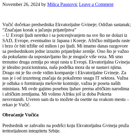
November 26, 2024
by
Milica Paunovic
Leave a Comment
Vučić dočekao predsednika Ekvatorijalne Gvineje; Održan sastanak;
“Značajan korak u jačanju prijateljstva”
– U Evropi ljudi neretko i sa potcenjivanjem na sve što ne dolazi iz
SAD, Evrope, eventualno iz Japana i Koreje. Afričko milijardu raste
i brzo će biti tržište od milion i po ljudi. Mi imamo danas razgovore
sa predsednikom jedne izrazito prijateljske zemlje. Ono što je važno
da pokušamo da uspostavljamo što je moguće više veza. Mi smo
trenutno druga zemlja po stopi rasta u Evropi. Ekvatorijalna Gvineja
je idealno pozicionirana, naša podrška mora da se nastavi njima.
Drago mi je što ovde vidim kompanije i Ekvatorijalne Gvineje. Za
nas je i od izuzetnog značaja da pokažemo snagu IT sektora. Važna
je odluka o formiranju mešovite komisije, važna je poseta naših
ministara. Mi ovde gajimo posebnu ljubav prema afričkim narodima
i afričkim zemljama. Mi volimo Afriku još iz doba Pokreta
nesvrstanih. Uveren sam da to možete da osetite na svakom mestu –
rekao je Vučić.
Obraćanje Vučića
Predsednik se zahvalio na podršci koju Ekvatorijalna Gvineja pruža
teritorijalnom integritetu Srbije.