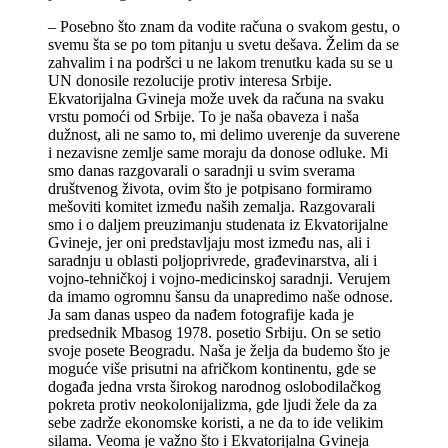
– Posebno što znam da vodite računa o svakom gestu, o
svemu šta se po tom pitanju u svetu dešava. Želim da se
zahvalim i na podršci u ne lakom trenutku kada su se u
UN donosile rezolucije protiv interesa Srbije.
Ekvatorijalna Gvineja može uvek da računa na svaku
vrstu pomoći od Srbije. To je naša obaveza i naša
dužnost, ali ne samo to, mi delimo uverenje da suverene
i nezavisne zemlje same moraju da donose odluke. Mi
smo danas razgovarali o saradnji u svim sverama
društvenog života, ovim što je potpisano formiramo
mešoviti komitet između naših zemalja. Razgovarali
smo i o daljem preuzimanju studenata iz Ekvatorijalne
Gvineje, jer oni predstavljaju most između nas, ali i
saradnju u oblasti poljoprivrede, građevinarstva, ali i
vojno-tehničkoj i vojno-medicinskoj saradnji. Verujem
da imamo ogromnu šansu da unapredimo naše odnose.
Ja sam danas uspeo da nađem fotografije kada je
predsednik Mbasog 1978. posetio Srbiju. On se setio
svoje posete Beogradu. Naša je želja da budemo što je
moguće više prisutni na afričkom kontinentu, gde se
događa jedna vrsta širokog narodnog oslobodilačkog
pokreta protiv neokolonijalizma, gde ljudi žele da za
sebe zadrže ekonomske koristi, a ne da to ide velikim
silama. Veoma je važno što i Ekvatorijalna Gvineja