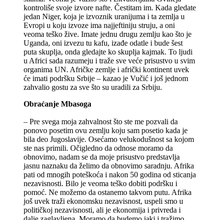
kontroliše svoje izvore nafte. Čestitam im. Kada gledate
jedan Niger, koja je izvoznik uranijuma i ta zemlja u
Evropi u koju izvoze ima najjeftiniju struju, a oni
veoma teško žive. Imate jednu drugu zemlju kao što je
Uganda, oni izvezu tu kafu, izađe odatle i bude šest
puta skuplja, onda gledajte ko skuplja kajmak. To ljudi
u Africi sada razumeju i traže sve veće prisustvo u svim
organima UN. Afričke zemlje i afrički kontinent uvek
će imati podršku Srbije – kazao je Vučić i još jednom
zahvalio gostu za sve što su uradili za Srbiju.
Obraćanje Mbasoga
– Pre svega moja zahvalnost što ste me pozvali da
ponovo posetim ovu zemlju koju sam posetio kada je
bila deo Jugoslavije. Osećamo velukodušnost sa kojom
ste nas primili. Očigledno da odnose moramo da
obnovimo, nadam se da moje prisustvo predstavlja
jasnu naznaku da želimo da obnovimo saradnju. Afrika
pati od mnogih poteškoća i nakon 50 godina od sticanja
nezavisnosti. Bilo je veoma teško dobiti podršku i
pomoć. Ne možemo da ostanemo takvom putu. Afrika
još uvek traži ekonomsku nezavisnost, uspeli smo u
političkoj nezavisnosti, ali je ekonomija i privreda i
dalje zaglavljena. Moramo da budemo jaki i tražimo