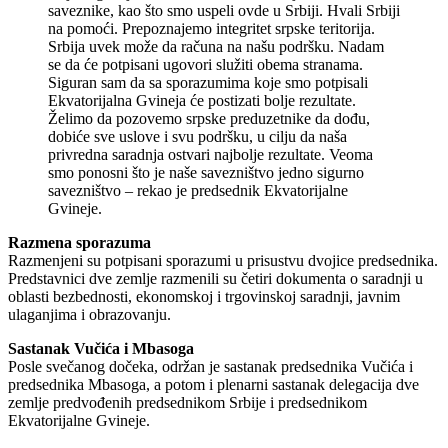
saveznike, kao što smo uspeli ovde u Srbiji. Hvali Srbiji
na pomoći. Prepoznajemo integritet srpske teritorija.
Srbija uvek može da računa na našu podršku. Nadam
se da će potpisani ugovori služiti obema stranama.
Siguran sam da sa sporazumima koje smo potpisali
Ekvatorijalna Gvineja će postizati bolje rezultate.
Želimo da pozovemo srpske preduzetnike da dođu,
dobiće sve uslove i svu podršku, u cilju da naša
privredna saradnja ostvari najbolje rezultate. Veoma
smo ponosni što je naše savezništvo jedno sigurno
savezništvo – rekao je predsednik Ekvatorijalne
Gvineje.
Razmena sporazuma
Razmenjeni su potpisani sporazumi u prisustvu dvojice predsednika.
Predstavnici dve zemlje razmenili su četiri dokumenta o saradnji u
oblasti bezbednosti, ekonomskoj i trgovinskoj saradnji, javnim
ulaganjima i obrazovanju.
Sastanak Vučića i Mbasoga
Posle svečanog dočeka, održan je sastanak predsednika Vučića i
predsednika Mbasoga, a potom i plenarni sastanak delegacija dve
zemlje predvođenih predsednikom Srbije i predsednikom
Ekvatorijalne Gvineje.