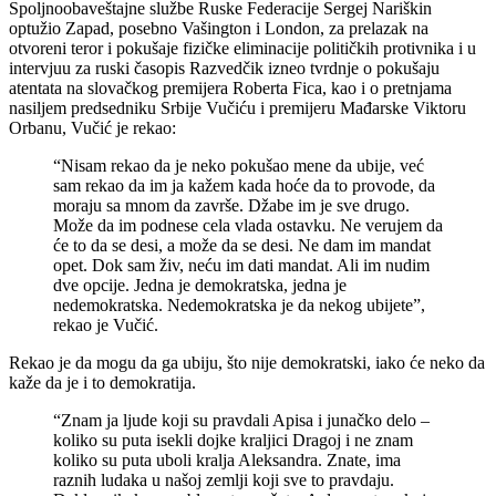
Spoljnoobaveštajne službe Ruske Federacije Sergej Nariškin
optužio Zapad, posebno Vašington i London, za prelazak na
otvoreni teror i pokušaje fizičke eliminacije političkih protivnika i u
intervjuu za ruski časopis Razvedčik izneo tvrdnje o pokušaju
atentata na slovačkog premijera Roberta Fica, kao i o pretnjama
nasiljem predsedniku Srbije Vučiću i premijeru Mađarske Viktoru
Orbanu, Vučić je rekao:
“Nisam rekao da je neko pokušao mene da ubije, već
sam rekao da im ja kažem kada hoće da to provode, da
moraju sa mnom da završe. Džabe im je sve drugo.
Može da im podnese cela vlada ostavku. Ne verujem da
će to da se desi, a može da se desi. Ne dam im mandat
opet. Dok sam živ, neću im dati mandat. Ali im nudim
dve opcije. Jedna je demokratska, jedna je
nedemokratska. Nedemokratska je da nekog ubijete”,
rekao je Vučić.
Rekao je da mogu da ga ubiju, što nije demokratski, iako će neko da
kaže da je i to demokratija.
“Znam ja ljude koji su pravdali Apisa i junačko delo –
koliko su puta isekli dojke kraljici Dragoj i ne znam
koliko su puta uboli kralja Aleksandra. Znate, ima
raznih ludaka u našoj zemlji koji sve to pravdaju.