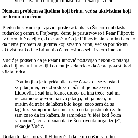
već i u Rajni i u drugim oblastima”, rekao je Vučić.
Nemam problem sa ljudima koji brinu, već sa aktivistima koji
ne brinu ni o čemu
Predsednik Vučić je izjavio, posle sastanka sa Šolcom i obilaska
rudarskog centra u Frajbergu, čemu je prisustvovao i Petar Filipović
iz Gornjih Nedeljica, da je srećan što je Filipović bio sa njim i dodao
da nema problem sa ljudima koji stvarno brinu, već sa političkim
aktivistima koji ne brinu ni o čemu osim o sebi i svom imetku.
Vučić je podsetio da je Petar Filipović postavljao nekoliko pitanja
oko litijuma u Ljuboviji i on mu je tada rekao da će ga povesti kod
Olafa Šolca.
“Zanimljiva je to priča bila, neće čovek da se zaustavi
sa pitanjima, na dobrodušan način ih je postavio u
Ljuboviji. I sad ima jedno, drugo, pa ima treće, sad mi
ne znamo odgovore na sva pitanja, niti ja hoću, niti
mislim da treba da lažem bilo koga, znao sam da su
lagali za sumpornu kiselinu i za ceo taj postupak i za to
sam znao da im kažem. Ja sam rekao ‘ti ideš kod Šolca
sa mnom’, jer sam znao da će Šolc ovo da organizuje”,
rekao je Vučić.
Dodao je da su pozvali Filipovića i da je on pošao sa njima.