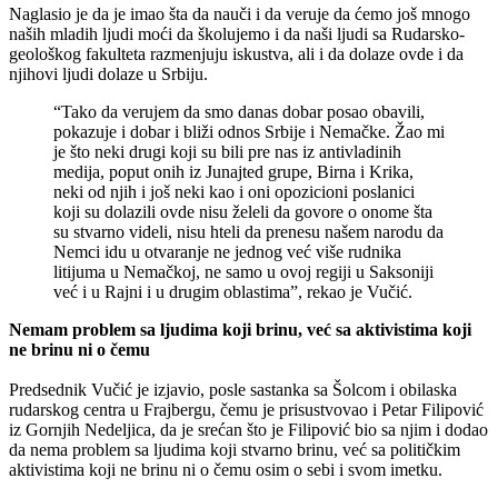
Naglasio je da je imao šta da nauči i da veruje da ćemo još mnogo
naših mladih ljudi moći da školujemo i da naši ljudi sa Rudarsko-
geološkog fakulteta razmenjuju iskustva, ali i da dolaze ovde i da
njihovi ljudi dolaze u Srbiju.
“Tako da verujem da smo danas dobar posao obavili,
pokazuje i dobar i bliži odnos Srbije i Nemačke. Žao mi
je što neki drugi koji su bili pre nas iz antivladinih
medija, poput onih iz Junajted grupe, Birna i Krika,
neki od njih i još neki kao i oni opozicioni poslanici
koji su dolazili ovde nisu želeli da govore o onome šta
su stvarno videli, nisu hteli da prenesu našem narodu da
Nemci idu u otvaranje ne jednog već više rudnika
litijuma u Nemačkoj, ne samo u ovoj regiji u Saksoniji
već i u Rajni i u drugim oblastima”, rekao je Vučić.
Nemam problem sa ljudima koji brinu, već sa aktivistima koji
ne brinu ni o čemu
Predsednik Vučić je izjavio, posle sastanka sa Šolcom i obilaska
rudarskog centra u Frajbergu, čemu je prisustvovao i Petar Filipović
iz Gornjih Nedeljica, da je srećan što je Filipović bio sa njim i dodao
da nema problem sa ljudima koji stvarno brinu, već sa političkim
aktivistima koji ne brinu ni o čemu osim o sebi i svom imetku.