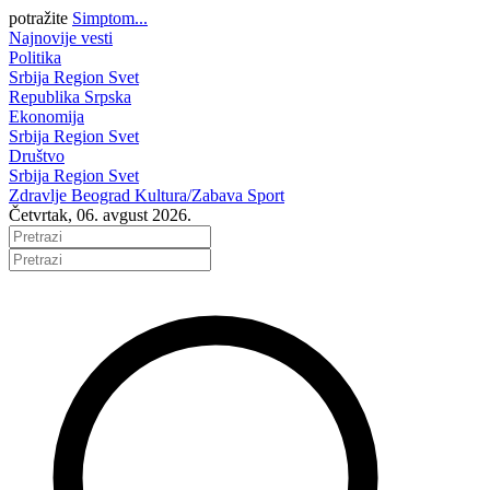
potražite
Simptom...
Najnovije vesti
Politika
Srbija
Region
Svet
Republika Srpska
Ekonomija
Srbija
Region
Svet
Društvo
Srbija
Region
Svet
Zdravlje
Beograd
Kultura/Zabava
Sport
Četvrtak, 06. avgust 2026.