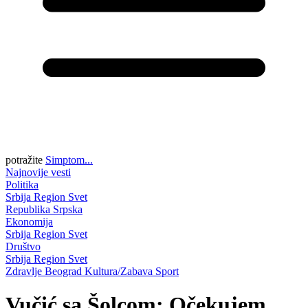
potražite
Simptom...
Najnovije vesti
Politika
Srbija
Region
Svet
Republika Srpska
Ekonomija
Srbija
Region
Svet
Društvo
Srbija
Region
Svet
Zdravlje
Beograd
Kultura/Zabava
Sport
Vučić sa Šolcom: Očekujem