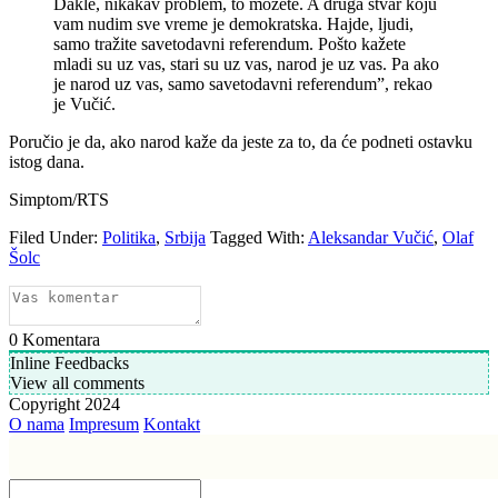
Dakle, nikakav problem, to možete. A druga stvar koju
vam nudim sve vreme je demokratska. Hajde, ljudi,
samo tražite savetodavni referendum. Pošto kažete
mladi su uz vas, stari su uz vas, narod je uz vas. Pa ako
je narod uz vas, samo savetodavni referendum”, rekao
je Vučić.
Poručio je da, ako narod kaže da jeste za to, da će podneti ostavku
istog dana.
Simptom/RTS
Filed Under:
Politika
,
Srbija
Tagged With:
Aleksandar Vučić
,
Olaf
Šolc
0
Komentara
Inline Feedbacks
View all comments
Copyright 2024
O nama
Impresum
Kontakt