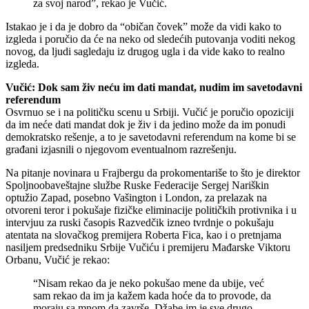
za svoj narod”, rekao je Vučić.
Istakao je i da je dobro da “običan čovek” može da vidi kako to
izgleda i poručio da će na neko od sledećih putovanja voditi nekog
novog, da ljudi sagledaju iz drugog ugla i da vide kako to realno
izgleda.
Vučić: Dok sam živ neću im dati mandat, nudim im savetodavni
referendum
Osvrnuo se i na političku scenu u Srbiji. Vučić je poručio opoziciji
da im neće dati mandat dok je živ i da jedino može da im ponudi
demokratsko rešenje, a to je savetodavni referendum na kome bi se
građani izjasnili o njegovom eventualnom razrešenju.
Na pitanje novinara u Frajbergu da prokomentariše to što je direktor
Spoljnoobaveštajne službe Ruske Federacije Sergej Nariškin
optužio Zapad, posebno Vašington i London, za prelazak na
otvoreni teror i pokušaje fizičke eliminacije političkih protivnika i u
intervjuu za ruski časopis Razvedčik izneo tvrdnje o pokušaju
atentata na slovačkog premijera Roberta Fica, kao i o pretnjama
nasiljem predsedniku Srbije Vučiću i premijeru Mađarske Viktoru
Orbanu, Vučić je rekao:
“Nisam rekao da je neko pokušao mene da ubije, već
sam rekao da im ja kažem kada hoće da to provode, da
moraju sa mnom da završe. Džabe im je sve drugo.