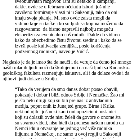
sveobuhvatan razgovor. Oni su defakto u kampanji,
dakle, ovde se u februaru očekuju izbori, još nije
završeno formiranje vlasti ni u Saksoniji, tako da oni
imaju svoja pitanja. Mi smo ovde zaista mogli da
vidimo koje su tačke i ko su ljudi sa kojima možemo da
razgovaramo, da bismo napravili najbolju moguću
ekspertizu za eventualno naš rudnik. Dakle da vidimo
kako da obezbedimo čistu životnu sredinu i kako da se
izvrši posle kultivacija zemljišta, posle korišćenja
podzemnog rudnika”, naveo je Vučić.
Naglasio je da je imao šta da nauči i da veruje da ćemo još mnogo
naših mladih ljudi moći da školujemo i da naši ljudi sa Rudarsko-
geološkog fakulteta razmenjuju iskustva, ali i da dolaze ovde i da
njihovi ljudi dolaze u Srbiju.
“Tako da verujem da smo danas dobar posao obavili,
pokazuje i dobar i bliži odnos Srbije i Nemačke. Žao mi
je što neki drugi koji su bili pre nas iz antivladinih
medija, poput onih iz Junajted grupe, Birna i Krika,
neki od njih i još neki kao i oni opozicioni poslanici
koji su dolazili ovde nisu želeli da govore o onome šta
su stvarno videli, nisu hteli da prenesu našem narodu da
Nemci idu u otvaranje ne jednog već više rudnika
litijuma u Nemačkoj, ne samo u ovoj regiji u Saksoniji