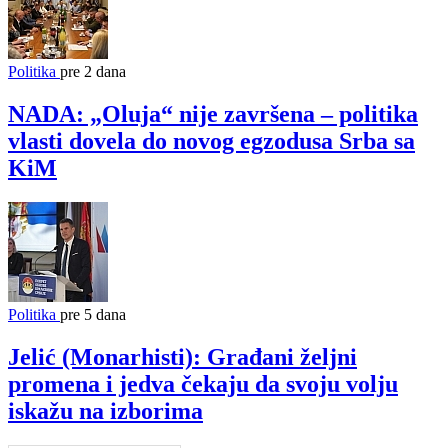
Politika
pre 2 dana
NADA: „Oluja“ nije završena – politika
vlasti dovela do novog egzodusa Srba sa
KiM
Politika
pre 5 dana
Jelić (Monarhisti): Građani željni
promena i jedva čekaju da svoju volju
iskažu na izborima