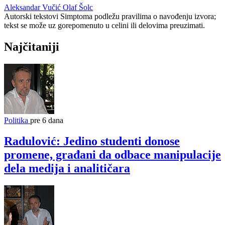
Aleksandar Vučić
Olaf Šolc
Autorski tekstovi Simptoma podležu pravilima o navođenju izvora;
tekst se može uz gorepomenuto u celini ili delovima preuzimati.
Najčitaniji
Politika
pre 6 dana
Radulović: Jedino studenti donose
promene, građani da odbace manipulacije
dela medija i analitičara