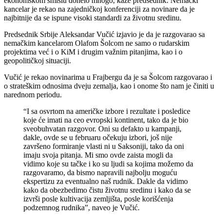
ekonomskom smislu donelo mnogo, kaže predsednik. Nemački
kancelar je rekao na zajedničkoj konferenciji za novinare da je
najbitnije da se ispune visoki standardi za životnu sredinu.
Predsednik Srbije Aleksandar Vučić izjavio je da je razgovarao sa
nemačkim kancelarom Olafom Šolcom ne samo o rudarskim
projektima već i o KiM i drugim važnim pitanjima, kao i o
geopolitičkoj situaciji.
Vučić je rekao novinarima u Frajbergu da je sa Šolcom razgovarao i
o strateškim odnosima dveju zemalja, kao i onome što nam je činiti u
narednom periodu.
“I sa osvrtom na američke izbore i rezultate i posledice
koje će imati na ceo evropski kontinent, tako da je bio
sveobuhvatan razgovor. Oni su defakto u kampanji,
dakle, ovde se u februaru očekuju izbori, još nije
završeno formiranje vlasti ni u Saksoniji, tako da oni
imaju svoja pitanja. Mi smo ovde zaista mogli da
vidimo koje su tačke i ko su ljudi sa kojima možemo da
razgovaramo, da bismo napravili najbolju moguću
ekspertizu za eventualno naš rudnik. Dakle da vidimo
kako da obezbedimo čistu životnu sredinu i kako da se
izvrši posle kultivacija zemljišta, posle korišćenja
podzemnog rudnika”, naveo je Vučić.