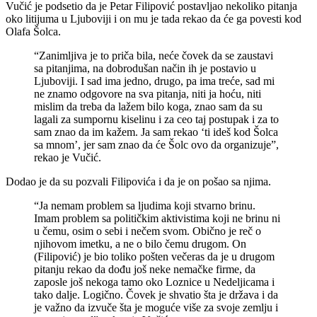
Vučić je podsetio da je Petar Filipović postavljao nekoliko pitanja
oko litijuma u Ljuboviji i on mu je tada rekao da će ga povesti kod
Olafa Šolca.
“Zanimljiva je to priča bila, neće čovek da se zaustavi
sa pitanjima, na dobrodušan način ih je postavio u
Ljuboviji. I sad ima jedno, drugo, pa ima treće, sad mi
ne znamo odgovore na sva pitanja, niti ja hoću, niti
mislim da treba da lažem bilo koga, znao sam da su
lagali za sumpornu kiselinu i za ceo taj postupak i za to
sam znao da im kažem. Ja sam rekao ‘ti ideš kod Šolca
sa mnom’, jer sam znao da će Šolc ovo da organizuje”,
rekao je Vučić.
Dodao je da su pozvali Filipovića i da je on pošao sa njima.
“Ja nemam problem sa ljudima koji stvarno brinu.
Imam problem sa političkim aktivistima koji ne brinu ni
u čemu, osim o sebi i nečem svom. Obično je reč o
njihovom imetku, a ne o bilo čemu drugom. On
(Filipović) je bio toliko pošten večeras da je u drugom
pitanju rekao da dođu još neke nemačke firme, da
zaposle još nekoga tamo oko Loznice u Nedeljicama i
tako dalje. Logično. Čovek je shvatio šta je država i da
je važno da izvuče šta je moguće više za svoje zemlju i