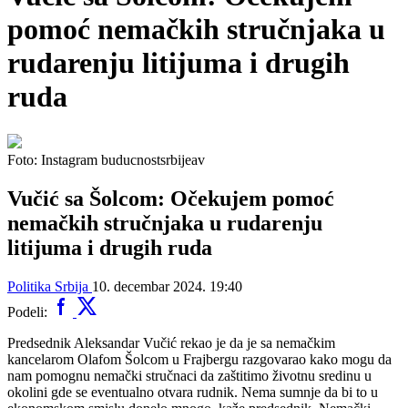
pomoć nemačkih stručnjaka u
rudarenju litijuma i drugih
ruda
Foto: Instagram buducnostsrbijeav
Vučić sa Šolcom: Očekujem pomoć
nemačkih stručnjaka u rudarenju
litijuma i drugih ruda
Politika
Srbija
10. decembar 2024. 19:40
Podeli:
Predsednik Aleksandar Vučić rekao je da je sa nemačkim
kancelarom Olafom Šolcom u Frajbergu razgovarao kako mogu da
nam pomognu nemački stručnaci da zaštitimo životnu sredinu u
okolini gde se eventualno otvara rudnik. Nema sumnje da bi to u