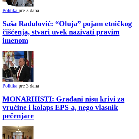
Politika
pre 3 dana
Saša Radulović: “Oluja” pojam etničkog
čišćenja, stvari uvek nazivati pravim
imenom
Politika
pre 3 dana
MONARHISTI: Građani nisu krivi za
vrućine i kolaps EPS-a, nego vlasnik
pečenjare