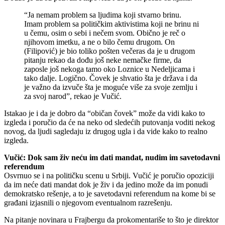
“Ja nemam problem sa ljudima koji stvarno brinu.
Imam problem sa političkim aktivistima koji ne brinu ni
u čemu, osim o sebi i nečem svom. Obično je reč o
njihovom imetku, a ne o bilo čemu drugom. On
(Filipović) je bio toliko pošten večeras da je u drugom
pitanju rekao da dođu još neke nemačke firme, da
zaposle još nekoga tamo oko Loznice u Nedeljicama i
tako dalje. Logično. Čovek je shvatio šta je država i da
je važno da izvuče šta je moguće više za svoje zemlju i
za svoj narod”, rekao je Vučić.
Istakao je i da je dobro da “običan čovek” može da vidi kako to
izgleda i poručio da će na neko od sledećih putovanja voditi nekog
novog, da ljudi sagledaju iz drugog ugla i da vide kako to realno
izgleda.
Vučić: Dok sam živ neću im dati mandat, nudim im savetodavni
referendum
Osvrnuo se i na političku scenu u Srbiji. Vučić je poručio opoziciji
da im neće dati mandat dok je živ i da jedino može da im ponudi
demokratsko rešenje, a to je savetodavni referendum na kome bi se
građani izjasnili o njegovom eventualnom razrešenju.
Na pitanje novinara u Frajbergu da prokomentariše to što je direktor