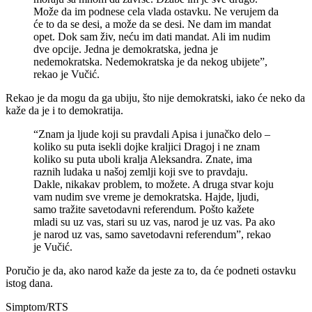
Može da im podnese cela vlada ostavku. Ne verujem da
će to da se desi, a može da se desi. Ne dam im mandat
opet. Dok sam živ, neću im dati mandat. Ali im nudim
dve opcije. Jedna je demokratska, jedna je
nedemokratska. Nedemokratska je da nekog ubijete”,
rekao je Vučić.
Rekao je da mogu da ga ubiju, što nije demokratski, iako će neko da
kaže da je i to demokratija.
“Znam ja ljude koji su pravdali Apisa i junačko delo –
koliko su puta isekli dojke kraljici Dragoj i ne znam
koliko su puta uboli kralja Aleksandra. Znate, ima
raznih ludaka u našoj zemlji koji sve to pravdaju.
Dakle, nikakav problem, to možete. A druga stvar koju
vam nudim sve vreme je demokratska. Hajde, ljudi,
samo tražite savetodavni referendum. Pošto kažete
mladi su uz vas, stari su uz vas, narod je uz vas. Pa ako
je narod uz vas, samo savetodavni referendum”, rekao
je Vučić.
Poručio je da, ako narod kaže da jeste za to, da će podneti ostavku
istog dana.
Simptom/RTS