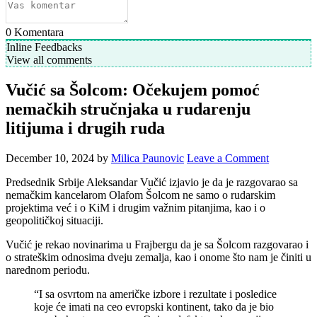
0
Komentara
Inline Feedbacks
View all comments
Vučić sa Šolcom: Očekujem pomoć
nemačkih stručnjaka u rudarenju
litijuma i drugih ruda
December 10, 2024
by
Milica Paunovic
Leave a Comment
Predsednik Srbije Aleksandar Vučić izjavio je da je razgovarao sa
nemačkim kancelarom Olafom Šolcom ne samo o rudarskim
projektima već i o KiM i drugim važnim pitanjima, kao i o
geopolitičkoj situaciji.
Vučić je rekao novinarima u Frajbergu da je sa Šolcom razgovarao i
o strateškim odnosima dveju zemalja, kao i onome što nam je činiti u
narednom periodu.
“I sa osvrtom na američke izbore i rezultate i posledice
koje će imati na ceo evropski kontinent, tako da je bio