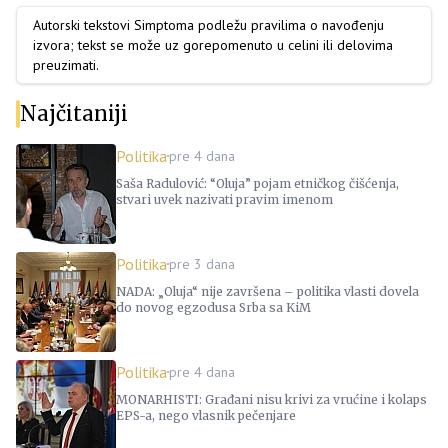
Autorski tekstovi Simptoma podležu pravilima o navođenju
izvora; tekst se može uz gorepomenuto u celini ili delovima
preuzimati.
Najčitaniji
Politika
pre 4 dana
Saša Radulović: “Oluja” pojam etničkog čišćenja,
stvari uvek nazivati pravim imenom
Politika
pre 3 dana
NADA: „Oluja“ nije završena – politika vlasti dovela
do novog egzodusa Srba sa KiM
Politika
pre 4 dana
MONARHISTI: Građani nisu krivi za vrućine i kolaps
EPS-a, nego vlasnik pečenjare