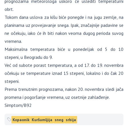
prognozama meteorologa uskoro će uslediti temperaturni
obrt.
Tokom dana uslova za kišu biće ponegde i na jugu zemlje, na
planinama uz provejavanje snega. Ipak, značajnije padavine se
ne očekuju, iako će ih biti nakon veoma dugog perioda suvog
vremena.
Maksimalna temperatura biće u ponedeljak od 5 do 10
stepeni, u Beogradu do 9.
Već od subote porast temperatura, a od 17. do 19. novembra
očekuju se temperature iznad 15 stepeni, lokalno i do čak 20
stepeni.
Prema trenutnim prognozama, nakon 20. novembra sledi jača
promena i pogoršanje vremena, uz osetnije zahlađenje.
Simptom/B92
Kopaonik
Kuršumljija
sneg
srbija