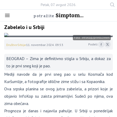
Petak, 07. avgust 2026.
Simptom...
potražite
Zabelelo i u Srbiji
Foto: InfoKop/printscreen
Podeli:
Društvo
Srbija
11. novembar 2024. 09:53
BEOGRAD – Zima je definitivno stigla u Srbiju, a dokaz za
to je prvi sneg koji je pao.
Mediji navode da je prvi sneg pao u selu Kosmača kod
Kuršumlije, a fotografije idilične zime stižu i sa Kopaonika.
Ova srpska planina se ovog jutra zabelela, a prizori koje je
objavio InfoKop su zaista primamljivi. Sudeći po njima, ova
zima obećava.
Prognoza je danas i najavila pahulje. U Srbiji u ponedeljak