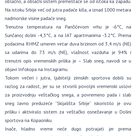
oblačno, a oblačni sistem premeštaće se od istoka ka zapadu.
Na istoku Srbije već od jutra padaće kiša, a iznad 1000 metara
nadmorske visine padaće sneg.
Trenutna temperatura na Pančićevom vrhu je -6°C, na
Sunčanoj dolini -4,3°C, a na JAT apartmanima -3.2°C. Prema
podacima RHMZ umeren vetar duva brzinom od 3,4 m/s (NE)
sa udarima do 7.3 m/s (NE), vlažnost vazduha je 94% i
trenutni opis vremenskih prilika je – Slab sneg, navodi se u
objavi Infokopa na Instagramu.
Tokom večeri i jutra, ljubitelji zimskih sportova dobili su
razlog za radost, jer su se stvorili povoljni vremenski uslovi
za proizvodnju veštačkog snega, a povremeno pada i slab
sneg Javno preduzeće “Skijališta Srbije” iskoristilo je ovu
priliku i aktiviralo sistem za veštačko osnežavanje u Dolini
sportova na Kopaoniku.
Inače, hladno vreme neće dugo potrajati jer prema