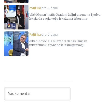
Politika
pre 6 dana
Jelić (Monarhisti): Građani željni promena i jedva
čekaju da svoju volju iskažu na izborima
Politika
pre 5 dana
Vukadinović: Da su izbori danas ukupan
antirežimski front nosi jasnu prevagu