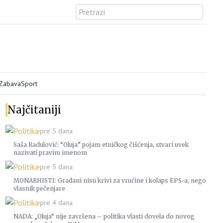
/Zabava
Sport
Najčitaniji
Politika
pre 5 dana
Saša Radulović: “Oluja” pojam etničkog čišćenja, stvari uvek
nazivati pravim imenom
Politika
pre 5 dana
MONARHISTI: Građani nisu krivi za vrućine i kolaps EPS-a, nego
vlasnik pečenjare
Politika
pre 4 dana
NADA: „Oluja“ nije završena – politika vlasti dovela do novog