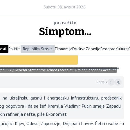
Subota, 08. avgust 2026.
potražite
Simptom...
esti
Politika
Republika Srpska
Ekonomija
Društvo
Zdravlje
Beograd
Kultura
oro polovina ruskih rafinerija
аб ЗСУ / General Staff of the Armed Forces of Ukraine/Facebook Account
Podeli:
ukrajinsku gasnu i energetsku infrastrukturu, predsednik
g odgovora i da se šef Kremlja Vladimir Putin smeje Zapadu.
ih rafinerija nafte, piše Ekonomist.
učujući Kijev, Odesu, Zaporožje, Dnjepar i Lavov. Četiri osobe su