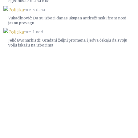
egzodusa Srba sa KiM
Politika
pre 5 dana
Vukadinović: Da su izbori danas ukupan antirežimski front nosi
jasnu prevagu
Politika
pre 1 ned.
Jelić (Monarhisti): Građani željni promena i jedva čekaju da svoju
volju iskažu na izborima