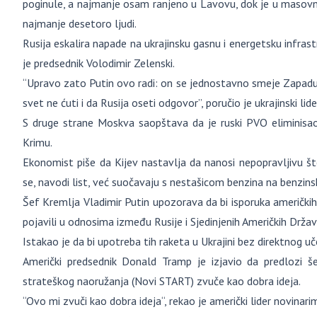
poginule, a najmanje osam ranjeno u Lavovu, dok je u masov
najmanje desetoro ljudi.
Rusija eskalira napade na ukrajinsku gasnu i energetsku infras
je predsednik Volodimir Zelenski.
“Upravo zato Putin ovo radi: on se jednostavno smeje Zapadu,
svet ne ćuti i da Rusija oseti odgovor”, poručio je ukrajinski lide
S druge strane Moskva saopštava da je ruski PVO eliminisao
Krimu.
Ekonomist piše da Kijev nastavlja da nanosi nepopravljivu št
se, navodi list, već suočavaju s nestašicom benzina na benz
Šef Kremlja Vladimir Putin upozorava da bi isporuka američkih
pojavili u odnosima između Rusije i Sjedinjenih Američkih Držav
Istakao je da bi upotreba tih raketa u Ukrajini bez direktnog 
Američki predsednik Donald Tramp je izjavio da predlozi 
strateškog naoružanja (Novi START) zvuče kao dobra ideja.
“Ovo mi zvuči kao dobra ideja“, rekao je američki lider novina