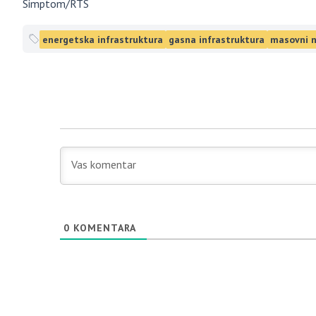
Simptom/RTS
energetska infrastruktura
gasna infrastruktura
masovni 
0
KOMENTARA