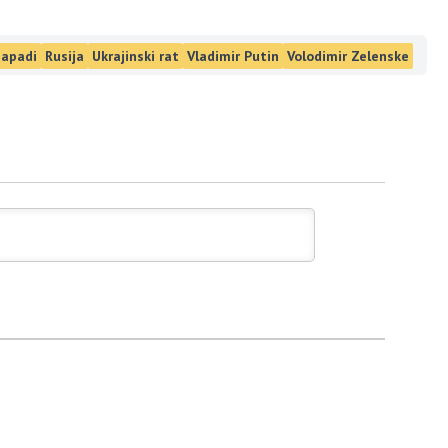
napadi
Rusija
Ukrajinski rat
Vladimir Putin
Volodimir Zelenske