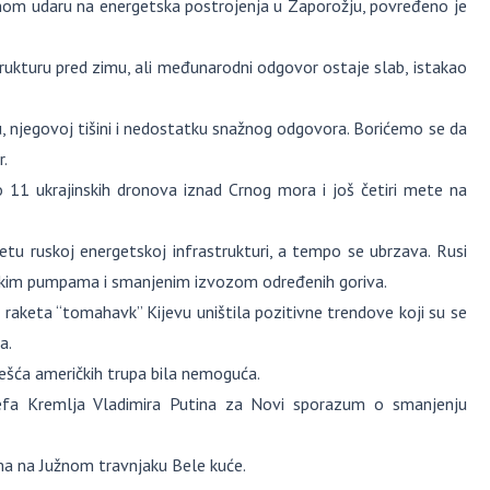
nom udaru na energetska postrojenja u Zaporožju, povređeno je
trukturu pred zimu, ali međunarodni odgovor ostaje slab, istakao
 njegovoj tišini i nedostatku snažnog odgovora. Borićemo se da
r.
 11 ukrajinskih dronova iznad Crnog mora i još četiri mete na
etu ruskoj energetskoj infrastrukturi, a tempo se ubrzava. Rusi
inskim pumpama i smanjenim izvozom određenih goriva.
 raketa “tomahavk” Kijevu uništila pozitivne trendove koji su se
a.
učešća američkih trupa bila nemoguća.
šefa Kremlja Vladimira Putina za Novi sporazum o smanjenju
rima na Južnom travnjaku Bele kuće.