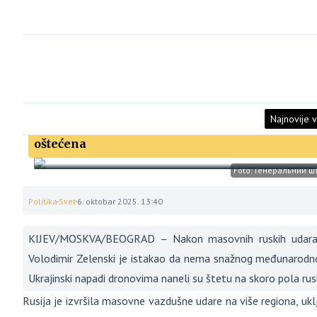
Najnovije v
Zelenski: Putin se smeje Zapadu; Ekonomist: Sk
oštećena
Foto: Генеральний шт
Politika
Svet
6. oktobar 2025. 13:40
KIJEV/MOSKVA/BEOGRAD – Nakon masovnih ruskih udara na 
Volodimir Zelenski je istakao da nema snažnog međunarodno
Ukrajinski napadi dronovima naneli su štetu na skoro pola rusk
Rusija je izvršila masovne vazdušne udare na više regiona, uklj