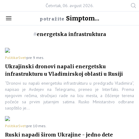
Četvrtak, 06. avgust 2026.
Simptom...
potražite
#
energetska infrastruktura
Politika
Svet
pre 9 mes.
Ukrajinski dronovi napali energetsku
infrastrukturu u Vladimirskoj oblasti u Rusiji
“Dronovi su napali energetsku infrastrukturu u predgrađu Vladimira”,
napisao je Avdejev na Telegramu, preneo je Interfaks. Prema
njegovim rečima, stručnjaci rade na licu mesta, a čišćenje terena
počeće sa prvim jutarnjim satima. Rusko Ministarstvo odbrane
saopštilo je…
Politika
Svet
pre 10 mes.
Ruski napadi širom Ukrajine - jedno dete