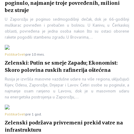
poginulo, najmanje troje povređenih, milioni
bez struje
U Zaporožju je poginuo sedmogodišnji dečak, dok je 66-godišnji
muškarac povređen i prebačen u bolnicu. U Kanivu, u Čerkaskoj
oblasti, povređena je jedna osoba nakon što su ostaci oborene
rakete pogodili stambenu zgradu. U Brovarima,…
Politika
Svet
pre 10 mes.
Zelenski: Putin se smeje Zapadu; Ekonomist:
Skoro polovina ruskih rafinerija oštećena
Rusija je izvršila masovne vazdušne udare na više regiona, uključujući
Kijev, Odesu, Zaporožje, Dnjepar i Lavov. Četiri osobe su poginule, a
najmanje osam ranjeno u Lavovu, dok je u masovnom udaru
na energetska postrojenja u Zaporožju,…
Politika
Svet
pre 1 god.
Zelenski podržava privremeni prekid vatre na
infrastrukturu