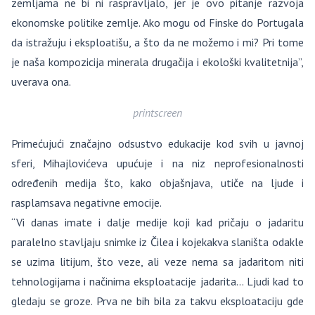
zemljama ne bi ni raspravljalo, jer je ovo pitanje razvoja
ekonomske politike zemlje. Ako mogu od Finske do Portugala
da istražuju i eksploatišu, a što da ne možemo i mi? Pri tome
je naša kompozicija minerala drugačija i ekološki kvalitetnija”,
uverava ona.
printscreen
Primećujući značajno odsustvo edukacije kod svih u javnoj
sferi, Mihajlovićeva upućuje i na niz neprofesionalnosti
određenih medija što, kako objašnjava, utiče na ljude i
rasplamsava negativne emocije.
“Vi danas imate i dalje medije koji kad pričaju o jadaritu
paralelno stavljaju snimke iz Čilea i kojekakva slaništa odakle
se uzima litijum, što veze, ali veze nema sa jadaritom niti
tehnologijama i načinima eksploatacije jadarita… Ljudi kad to
gledaju se groze. Prva ne bih bila za takvu eksploataciju gde