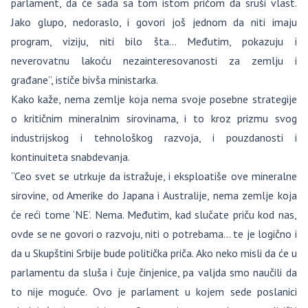
parlament, da će sada sa tom istom pričom da sruši vlast.
Jako glupo, nedoraslo, i govori još jednom da niti imaju
program, viziju, niti bilo šta… Međutim, pokazuju i
neverovatnu lakoću nezainteresovanosti za zemlju i
građane”, ističe bivša ministarka.
Kako kaže, nema zemlje koja nema svoje posebne strategije
o kritičnim mineralnim sirovinama, i to kroz prizmu svog
industrijskog i tehnološkog razvoja, i pouzdanosti i
kontinuiteta snabdevanja.
“Ceo svet se utrkuje da istražuje, i eksploatiše ove mineralne
sirovine, od Amerike do Japana i Australije, nema zemlje koja
će reći tome ‘NE’. Nema. Međutim, kad slučate priču kod nas,
ovde se ne govori o razvoju, niti o potrebama… te je logično i
da u Skupštini Srbije bude politička priča. Ako neko misli da će u
parlamentu da sluša i čuje činjenice, pa valjda smo naučili da
to nije moguće. Ovo je parlament u kojem sede poslanici