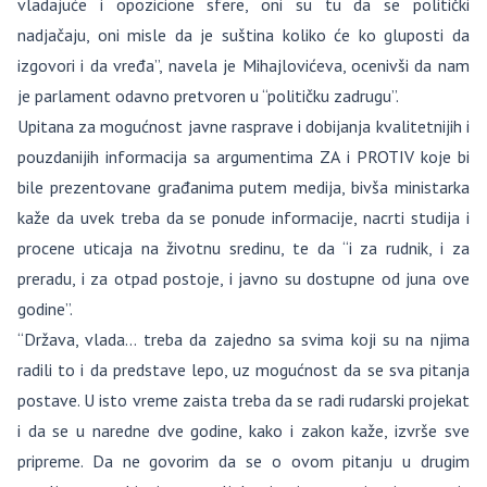
vladajuće i opozicione sfere, oni su tu da se politički
nadjačaju, oni misle da je suština koliko će ko gluposti da
izgovori i da vređa”, navela je Mihajlovićeva, ocenivši da nam
je parlament odavno pretvoren u “političku zadrugu”.
Upitana za mogućnost javne rasprave i dobijanja kvalitetnijih i
pouzdanijih informacija sa argumentima ZA i PROTIV koje bi
bile prezentovane građanima putem medija, bivša ministarka
kaže da uvek treba da se ponude informacije, nacrti studija i
procene uticaja na životnu sredinu, te da “i za rudnik, i za
preradu, i za otpad postoje, i javno su dostupne od juna ove
godine”.
“Država, vlada… treba da zajedno sa svima koji su na njima
radili to i da predstave lepo, uz mogućnost da se sva pitanja
postave. U isto vreme zaista treba da se radi rudarski projekat
i da se u naredne dve godine, kako i zakon kaže, izvrše sve
pripreme. Da ne govorim da se o ovom pitanju u drugim