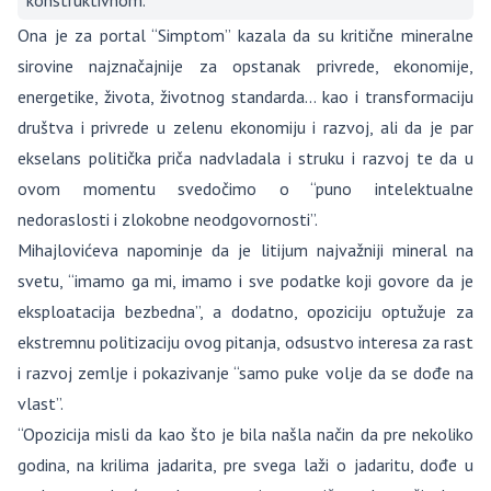
konstruktivnom.
Ona je za portal “Simptom” kazala da su kritične mineralne
sirovine najznačajnije za opstanak privrede, ekonomije,
energetike, života, životnog standarda… kao i transformaciju
društva i privrede u zelenu ekonomiju i razvoj, ali da je par
ekselans politička priča nadvladala i struku i razvoj te da u
ovom momentu svedočimo o “puno intelektualne
nedoraslosti i zlokobne neodgovornosti”.
Mihajlovićeva napominje da je litijum najvažniji mineral na
svetu, “imamo ga mi, imamo i sve podatke koji govore da je
eksploatacija bezbedna”, a dodatno, opoziciju optužuje za
ekstremnu politizaciju ovog pitanja, odsustvo interesa za rast
i razvoj zemlje i pokazivanje “samo puke volje da se dođe na
vlast”.
“Opozicija misli da kao što je bila našla način da pre nekoliko
godina, na krilima jadarita, pre svega laži o jadaritu, dođe u