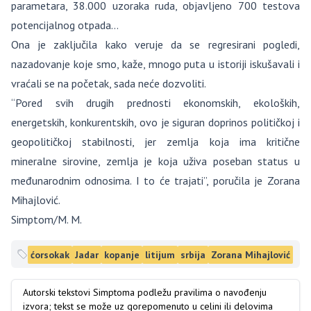
parametara, 38.000 uzoraka ruda, objavljeno 700 testova
potencijalnog otpada…
Ona je zaključila kako veruje da se regresirani pogledi,
nazadovanje koje smo, kaže, mnogo puta u istoriji iskušavali i
vraćali se na početak, sada neće dozvoliti.
“Pored svih drugih prednosti ekonomskih, ekoloških,
energetskih, konkurentskih, ovo je siguran doprinos političkoj i
geopolitičkoj stabilnosti, jer zemlja koja ima kritične
mineralne sirovine, zemlja je koja uživa poseban status u
međunarodnim odnosima. I to će trajati”, poručila je Zorana
Mihajlović.
Simptom/M. M.
ćorsokak
Jadar
kopanje
litijum
srbija
Zorana Mihajlović
Autorski tekstovi Simptoma podležu pravilima o navođenju
izvora; tekst se može uz gorepomenuto u celini ili delovima