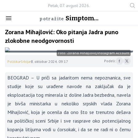
Petak, 07. avgust 2026.
Simptom...
potražite
Zorana Mihajlović: Oko pitanja Jadra puno
zlokobne neodgovornosti
Foto: Zorana Mihajlović/Instagram Account
Podeli:
Politika
Srbija
8. oktobar 2024. 09:17
BEOGRAD – U priči sa jadaritom nema nepoznanica, sve
studije koje su urađene navode na zaključak da je
eksploatacija tog minerala iz doline Jadra bezbedna, navela
je bivša ministarka u nekoliko srpskih vlada Zorana
Mihajlović, koja je ocenila da ono što se trenutno dešava
na političkoj sceni Srbije i sve rasprave oko potencijalnog
kopanja litijuma vodi u ćorsokak, i da se ne radi ni o čemu