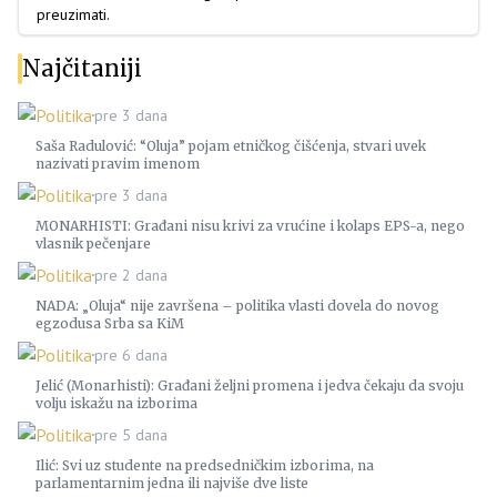
preuzimati.
Najčitaniji
Politika
pre 3 dana
Saša Radulović: “Oluja” pojam etničkog čišćenja, stvari uvek
nazivati pravim imenom
Politika
pre 3 dana
MONARHISTI: Građani nisu krivi za vrućine i kolaps EPS-a, nego
vlasnik pečenjare
Politika
pre 2 dana
NADA: „Oluja“ nije završena – politika vlasti dovela do novog
egzodusa Srba sa KiM
Politika
pre 6 dana
Jelić (Monarhisti): Građani željni promena i jedva čekaju da svoju
volju iskažu na izborima
Politika
pre 5 dana
Ilić: Svi uz studente na predsedničkim izborima, na
parlamentarnim jedna ili najviše dve liste