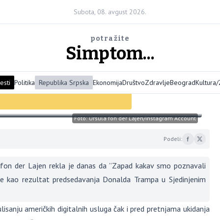
Subota, 08. avgust 2026.
potražite
Simptom...
esti
Politika
Republika Srpska
Ekonomija
Društvo
Zdravlje
Beograd
Kultura
nja Donalda Trampa, Zapad
Foto: Ursula fon der Lajen/Instagram Account
Podeli:
on der Lajen rekla je danas da ”Zapad kakav smo poznavali
le kao rezultat predsedavanja Donalda Trampa u Sjedinjenim
lisanju američkih digitalnih usluga čak i pred pretnjama ukidanja