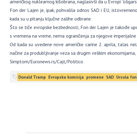
američkog nuklearnog kišobrana, naglasivši da u Evropi ”oligarsi
Fon der Lajen je, ipak, pohvalila odnos SAD i EU, istovremeno
kada su u pitanju ključne zalihe odbrane.
Što se tiče evropske bezbednosti, Fon der Lajen je takođe upoz
s vremena na vreme, nema ograničenja za njegove imperijalne 
Od kada su uvedene nove američke carine 2. aprila, talas nei
načine za produbljivanje veza sa drugim velikim ekonomijama, k
Simptom/Euronews.rs/Cajt/Politico
Donald Tramp
Evropska komisija
promene
SAD
Ursula fon