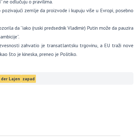
” ne odlučuju o pravilima.
 pozivajući zemlje da proizvode i kupuju više u Evropi, posebno
orila da ”iako (ruski predsednik Vladimir) Putin može da pauzira
ambicije”.
zvesnosti zahvatio je transatlantsku trgovinu, a EU traži nove
ao što je kineska, preneo je Politiko.
 der Lajen
zapad