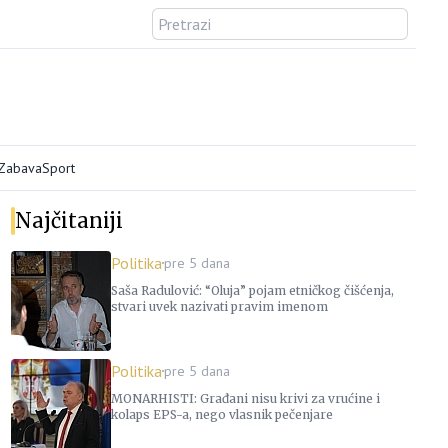
/Zabava
Sport
Najčitaniji
Politika
pre 5 dana
Saša Radulović: “Oluja” pojam etničkog čišćenja,
stvari uvek nazivati pravim imenom
Politika
pre 5 dana
MONARHISTI: Građani nisu krivi za vrućine i
kolaps EPS-a, nego vlasnik pečenjare