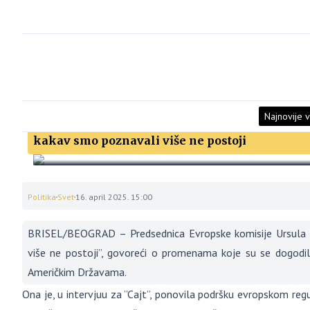
Najnovije v
Ursula fon der Lajen: Kao rezultat predsedava
kakav smo poznavali više ne postoji
Politika
Svet
16. april 2025. 15:00
BRISEL/BEOGRAD – Predsednica Evropske komisije Ursula f
više ne postoji”, govoreći o promenama koje su se dogodi
Američkim Državama.
Ona je, u intervjuu za ”Cajt”, ponovila podršku evropskom regu