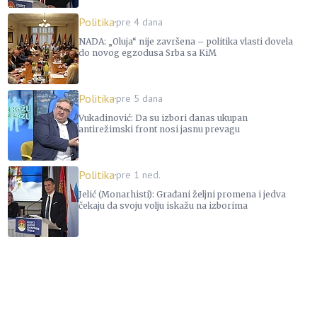
Politika
pre 4 dana
NADA: „Oluja“ nije završena – politika vlasti dovela
do novog egzodusa Srba sa KiM
Politika
pre 5 dana
Vukadinović: Da su izbori danas ukupan
antirežimski front nosi jasnu prevagu
Politika
pre 1 ned.
Jelić (Monarhisti): Građani željni promena i jedva
čekaju da svoju volju iskažu na izborima