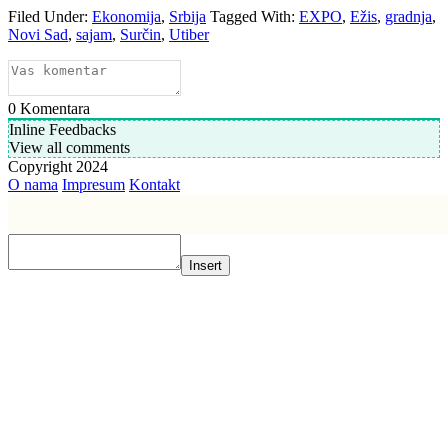
Filed Under:
Ekonomija
,
Srbija
Tagged With:
EXPO
,
Ežis
,
gradnja
,
Novi Sad
,
sajam
,
Surčin
,
Utiber
0
Komentara
Inline Feedbacks
View all comments
Copyright 2024
O nama
Impresum
Kontakt
Insert