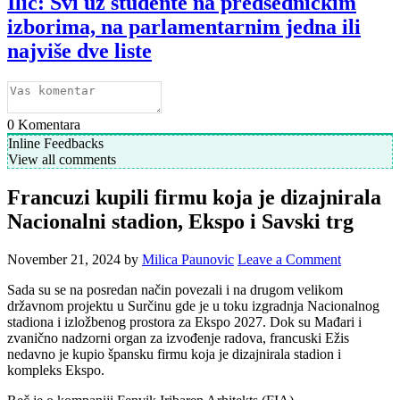
Ilić: Svi uz studente na predsedničkim
izborima, na parlamentarnim jedna ili
najviše dve liste
0
Komentara
Inline Feedbacks
View all comments
Francuzi kupili firmu koja je dizajnirala
Nacionalni stadion, Ekspo i Savski trg
November 21, 2024
by
Milica Paunovic
Leave a Comment
Sada su se na posredan način povezali i na drugom velikom
državnom projektu u Surčinu gde je u toku izgradnja Nacionalnog
stadiona i izložbenog prostora za Ekspo 2027. Dok su Mađari i
zvanično nadzorni organ za izvođenje radova, francuski Ežis
nedavno je kupio špansku firmu koja je dizajnirala stadion i
kompleks Ekspo.