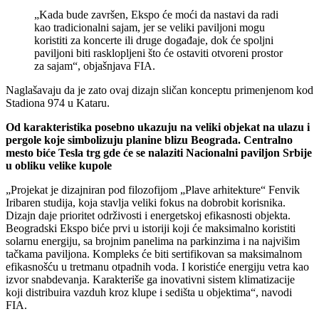
„Kada bude završen, Ekspo će moći da nastavi da radi
kao tradicionalni sajam, jer se veliki paviljoni mogu
koristiti za koncerte ili druge događaje, dok će spoljni
paviljoni biti rasklopljeni što će ostaviti otvoreni prostor
za sajam“, objašnjava FIA.
Naglašavaju da je zato ovaj dizajn sličan konceptu primenjenom kod
Stadiona 974 u Kataru.
Od karakteristika posebno ukazuju na veliki objekat na ulazu i
pergole koje simbolizuju planine blizu Beograda. Centralno
mesto biće Tesla trg gde će se nalaziti Nacionalni paviljon Srbije
u obliku velike kupole
„Projekat je dizajniran pod filozofijom „Plave arhitekture“ Fenvik
Iribaren studija, koja stavlja veliki fokus na dobrobit korisnika.
Dizajn daje prioritet održivosti i energetskoj efikasnosti objekta.
Beogradski Ekspo biće prvi u istoriji koji će maksimalno koristiti
solarnu energiju, sa brojnim panelima na parkinzima i na najvišim
tačkama paviljona. Kompleks će biti sertifikovan sa maksimalnom
efikasnošću u tretmanu otpadnih voda. I koristiće energiju vetra kao
izvor snabdevanja. Karakteriše ga inovativni sistem klimatizacije
koji distribuira vazduh kroz klupe i sedišta u objektima“, navodi
FIA.