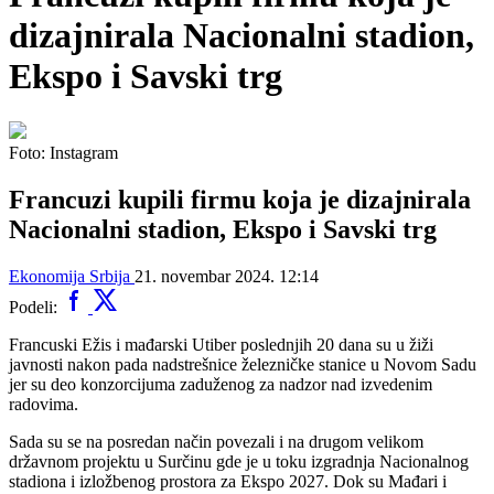
dizajnirala Nacionalni stadion,
Ekspo i Savski trg
Foto: Instagram
Francuzi kupili firmu koja je dizajnirala
Nacionalni stadion, Ekspo i Savski trg
Ekonomija
Srbija
21. novembar 2024. 12:14
Podeli:
Francuski Ežis i mađarski Utiber poslednjih 20 dana su u žiži
javnosti nakon pada nadstrešnice železničke stanice u Novom Sadu
jer su deo konzorcijuma zaduženog za nadzor nad izvedenim
radovima.
Sada su se na posredan način povezali i na drugom velikom
državnom projektu u Surčinu gde je u toku izgradnja Nacionalnog
stadiona i izložbenog prostora za Ekspo 2027. Dok su Mađari i