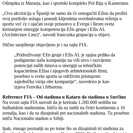
Olimpika iz Marseja, kao i sportski kompleks Pol Bija u Kamerunu.
„Ova akvizicija u Španiji ne samo da će omogućiti Ežisu da proširi
svoj portfolio usluga i ponudi klijentima sveobuhvatna rešenja u
sportu već će i ojačati svoje prisustvo u Evropi i širom sveta
kreiranjem sinergije kompetencija Ežis grupe i Ežis AL
(Architecture Line)“, navodi francuska grupacija u objavi.
Slično saopštenje objavljeno je i na sajtu FIA.
„Pridruživanje Ežis grupi i Ežis AL je sjajna prilika da
podignemo našu kompaniju na viši nivo i razvijemo
potencijal naših timova u sinergiji sa tehničkim
kapacitetima Ežisa i njegovih arhitektonskih firmi,
posebno u svetu sporta sa održivim pristupom:
zajednička vizija obe kompanije“, navedeno je kao
izjava Fenvika i Iribarena.
Reference FIA – Od stadiona u Kataru do stadiona u Surčinu
Na svom sajtu FIA navodi da je kreirala 1.200.000 sedišta na
fudbalskim stadionima. Ističu da su radili na četiri kontinenta u 16
zemalja, kao i da su dizajnirali pet nacionalnih stadiona. Tu posebno
ističu Nacionalni stadion u Srbiji.
Ipak, mnogo poznatiji su po tome što su dizajnirali tri stadiona za