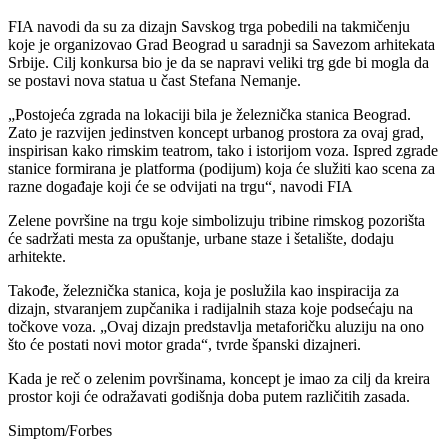
FIA navodi da su za dizajn Savskog trga pobedili na takmičenju
koje je organizovao Grad Beograd u saradnji sa Savezom arhitekata
Srbije. Cilj konkursa bio je da se napravi veliki trg gde bi mogla da
se postavi nova statua u čast Stefana Nemanje.
„Postojeća zgrada na lokaciji bila je železnička stanica Beograd.
Zato je razvijen jedinstven koncept urbanog prostora za ovaj grad,
inspirisan kako rimskim teatrom, tako i istorijom voza. Ispred zgrade
stanice formirana je platforma (podijum) koja će služiti kao scena za
razne događaje koji će se odvijati na trgu“, navodi FIA
Zelene površine na trgu koje simbolizuju tribine rimskog pozorišta
će sadržati mesta za opuštanje, urbane staze i šetalište, dodaju
arhitekte.
Takođe, železnička stanica, koja je poslužila kao inspiracija za
dizajn, stvaranjem zupčanika i radijalnih staza koje podsećaju na
točkove voza. „Ovaj dizajn predstavlja metaforičku aluziju na ono
što će postati novi motor grada“, tvrde španski dizajneri.
Kada je reč o zelenim površinama, koncept je imao za cilj da kreira
prostor koji će odražavati godišnja doba putem različitih zasada.
Simptom/Forbes