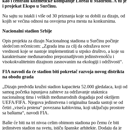
kao i centralu kozmetičke kompanije Loreal u Madridu. A tu je
i projekat Ekspo u Surčinu.
Na sajtu su istakli i više od 30 priznanja koje su dobili za dizajn, od
kojih se većina odnosi na osvojena prva mesta na konkursima.
Nacionalni stadion Srbije
Opis projekta za dizajn Nacionalnog stadiona u Surčinu počinje
sledećom rečenicom: „Zgrada ima za cilj da odražava nove
vrednosti koje se nastoje implementirati u srpsko društvo, a koje su
karakterisane međunarodno prepoznatljivom jedinstvenošću i
visokokvalitetnim dizajnom zasnovanim na ekologiji i održivosti“.
FIA navodi da će stadion biti pokretač razvoja novog distrikta
na obodu grada
„Dizajn predviđa kružni stadion kapaciteta 52.000 gledalaca, koji od
samog početka ispunjava zahteve za održavanje utakmica
nacionalnog tima i velikih međunarodnih događaja pod okriljem
UEFA/FIFA. Njegova jedinstvena i originalna fasada sastoji se od
četiri „viseća prstena“ povezana kablovima, koji uključuju prostore
sa baštama“, navodi FIA.
Bašte će biti na tri nivoa celim obimom stadiona po čemu će biti
jedinstven stadion na svetu, ističu španske arhitekte. Dodaju da je