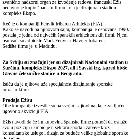
zvanično nadzorni organ za izvođenje radova, francuski Ežis
nedavno je kupio špansku firmu koja je dizajnirala stadion i
kompleks Ekspo.
Reč je o kompaniji Fenvik Iribaren Arhitekts (FIA).
Kako se navodi na njihovom sajtu, kompanija je osnovana 1990. i
postala je jedna od najvećih španskih arhitektonskih firmi. Njeni
osnivači su arhitekte Mark Fenvik i Havijer Iribaren.
Sedište firme je u Madridu.
Za Srbiju su značajni jer su dizajnirali Nacionalni stadion u
Surčinu, kompleks Ekspo 2027, ali i Savski trg, ispred bivše
Glavne železničke stanice u Beogradu.
Ističu da je njihova uža specijalnost dizajniranje sportske
infrastrukture.
Prodaja Ežisu
Obe kompanije izvestile su na svojim sajtovima da je zaključen
ugovor o akviziciji FIA.
Ežis navodi da će im kupovina španske firme pomoći da osnaže
svoju poziciju i ambicije u sektoru sporta i zabave kroz
konsultantske usluge i dizajn za buduće velike globalne sportske
događaje.