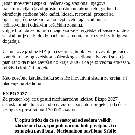
jedan inovativni aspekt „baštenskog stadiona“ njegova
transformacija u javni prostor dostupan tokom cele godine. U
okruženju stadiona biće kafići, kiosci, restorani, prostori za
opuštanje, čime se kreira koncept „zelenog“ stadiona sa
jedinstvenim i održivim pešačkim zonama.
Cilj je bio i da se ponudi dizajn visoke energetske efikasnosti. Ideja
za stadion je da bude domaćin ne samo utakmica već i svih tipova
događaja.
U junu ove godine FIA je na svom sajtu objavila i vest da je počela
izgradnja „prvog svetskog baštenskog stadiona“. Navodi se da je
planirano da bude završen do kraja 2026. i da je to veoma efikasan,
održiv i ekološki projekat.
Kao posebna karakteristika se ističe inovativni sistem za grejanje i
hlađenje na stadionu.
EXPO 2027
Za prostor koji će ugostiti međunarodnu izložbu Ekspo 2027,
španski arhitektonski studio navodi da su autori projekta i da će se
kompleks prostirati na 170.000 kvadrata.
U opisu ističu da će se sastojati od sedam velikih
izložbenih hala, spoljnih nacionalnih paviljona, tri
tematska paviljona i Nacionalnog paviljona Srbije