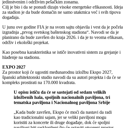
jedinstvenim i održivim pešačkim zonama.
Cilj je bio i da se ponudi dizajn visoke energetske efikasnosti. Ideja
za stadion je da bude domaćin ne samo utakmica već i svih tipova
događaja.
U junu ove godine FIA je na svom sajtu objavila i vest da je počela
izgradnja „prvog svetskog baštenskog stadiona“. Navodi se da je
planirano da bude završen do kraja 2026. i da je to veoma efikasan,
održiv i ekološki projekat.
Kao posebna karakteristika se ističe inovativni sistem za grejanje i
hlađenje na stadionu.
EXPO 2027
Za prostor koji će ugostiti međunarodnu izložbu Ekspo 2027,
španski arhitektonski studio navodi da su autori projekta i da će se
kompleks prostirati na 170.000 kvadrata.
U opisu ističu da će se sastojati od sedam velikih
izložbenih hala, spoljnih nacionalnih paviljona, tri
tematska paviljona i Nacionalnog paviljona Srbije
„Kada bude završen, Ekspo će moći da nastavi da radi
kao tradicionalni sajam, jer se veliki paviljoni mogu
koristiti za koncerte ili druge događaje, dok će spoljni
paviljoni biti rasklopljeni što će ostaviti otvoreni prostor