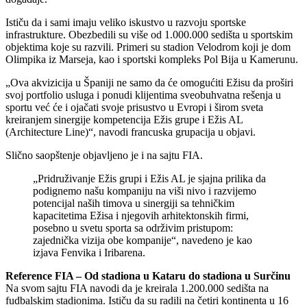
Ističu da i sami imaju veliko iskustvo u razvoju sportske
infrastrukture. Obezbedili su više od 1.000.000 sedišta u sportskim
objektima koje su razvili. Primeri su stadion Velodrom koji je dom
Olimpika iz Marseja, kao i sportski kompleks Pol Bija u Kamerunu.
„Ova akvizicija u Španiji ne samo da će omogućiti Ežisu da proširi
svoj portfolio usluga i ponudi klijentima sveobuhvatna rešenja u
sportu već će i ojačati svoje prisustvo u Evropi i širom sveta
kreiranjem sinergije kompetencija Ežis grupe i Ežis AL
(Architecture Line)“, navodi francuska grupacija u objavi.
Slično saopštenje objavljeno je i na sajtu FIA.
„Pridruživanje Ežis grupi i Ežis AL je sjajna prilika da
podignemo našu kompaniju na viši nivo i razvijemo
potencijal naših timova u sinergiji sa tehničkim
kapacitetima Ežisa i njegovih arhitektonskih firmi,
posebno u svetu sporta sa održivim pristupom:
zajednička vizija obe kompanije“, navedeno je kao
izjava Fenvika i Iribarena.
Reference FIA – Od stadiona u Kataru do stadiona u Surčinu
Na svom sajtu FIA navodi da je kreirala 1.200.000 sedišta na
fudbalskim stadionima. Ističu da su radili na četiri kontinenta u 16