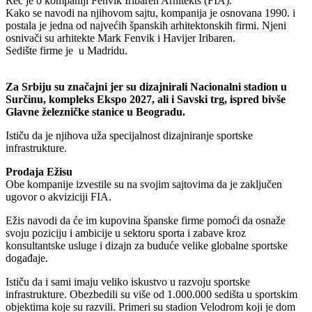
Reč je o kompaniji Fenvik Iribaren Arhitekts (FIA).
Kako se navodi na njihovom sajtu, kompanija je osnovana 1990. i
postala je jedna od najvećih španskih arhitektonskih firmi. Njeni
osnivači su arhitekte Mark Fenvik i Havijer Iribaren.
Sedište firme je u Madridu.
Za Srbiju su značajni jer su dizajnirali Nacionalni stadion u
Surčinu, kompleks Ekspo 2027, ali i Savski trg, ispred bivše
Glavne železničke stanice u Beogradu.
Ističu da je njihova uža specijalnost dizajniranje sportske
infrastrukture.
Prodaja Ežisu
Obe kompanije izvestile su na svojim sajtovima da je zaključen
ugovor o akviziciji FIA.
Ežis navodi da će im kupovina španske firme pomoći da osnaže
svoju poziciju i ambicije u sektoru sporta i zabave kroz
konsultantske usluge i dizajn za buduće velike globalne sportske
događaje.
Ističu da i sami imaju veliko iskustvo u razvoju sportske
infrastrukture. Obezbedili su više od 1.000.000 sedišta u sportskim
objektima koje su razvili. Primeri su stadion Velodrom koji je dom