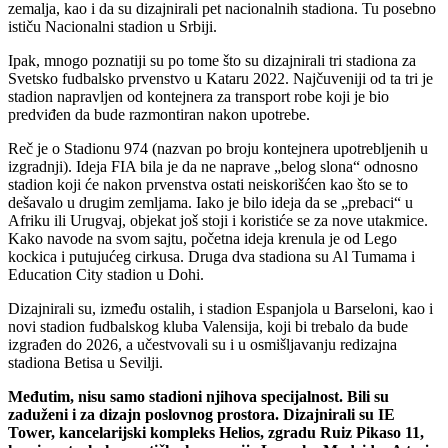
zemalja, kao i da su dizajnirali pet nacionalnih stadiona. Tu posebno
ističu Nacionalni stadion u Srbiji.
Ipak, mnogo poznatiji su po tome što su dizajnirali tri stadiona za
Svetsko fudbalsko prvenstvo u Kataru 2022. Najčuveniji od ta tri je
stadion napravljen od kontejnera za transport robe koji je bio
predviđen da bude razmontiran nakon upotrebe.
Reč je o Stadionu 974 (nazvan po broju kontejnera upotrebljenih u
izgradnji). Ideja FIA bila je da ne naprave „belog slona“ odnosno
stadion koji će nakon prvenstva ostati neiskorišćen kao što se to
dešavalo u drugim zemljama. Iako je bilo ideja da se „prebaci“ u
Afriku ili Urugvaj, objekat još stoji i koristiće se za nove utakmice.
Kako navode na svom sajtu, početna ideja krenula je od Lego
kockica i putujućeg cirkusa. Druga dva stadiona su Al Tumama i
Education City stadion u Dohi.
Dizajnirali su, između ostalih, i stadion Espanjola u Barseloni, kao i
novi stadion fudbalskog kluba Valensija, koji bi trebalo da bude
izgrađen do 2026, a učestvovali su i u osmišljavanju redizajna
stadiona Betisa u Sevilji.
Međutim, nisu samo stadioni njihova specijalnost. Bili su
zaduženi i za dizajn poslovnog prostora. Dizajnirali su IE
Tower, kancelarijski kompleks Helios, zgradu Ruiz Pikaso 11,