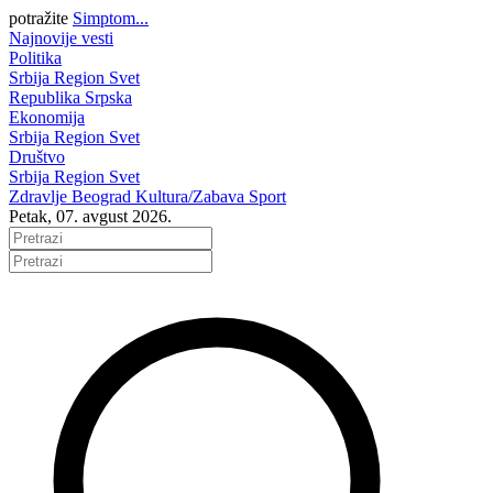
potražite
Simptom...
Najnovije vesti
Politika
Srbija
Region
Svet
Republika Srpska
Ekonomija
Srbija
Region
Svet
Društvo
Srbija
Region
Svet
Zdravlje
Beograd
Kultura/Zabava
Sport
Petak, 07. avgust 2026.