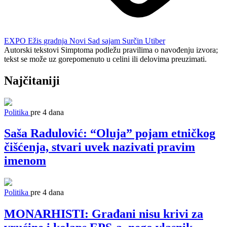
EXPO
Ežis
gradnja
Novi Sad
sajam
Surčin
Utiber
Autorski tekstovi Simptoma podležu pravilima o navođenju izvora;
tekst se može uz gorepomenuto u celini ili delovima preuzimati.
Najčitaniji
Politika
pre 4 dana
Saša Radulović: “Oluja” pojam etničkog
čišćenja, stvari uvek nazivati pravim
imenom
Politika
pre 4 dana
MONARHISTI: Građani nisu krivi za