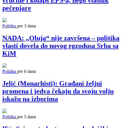
vrućine i kolaps EPS-a, nego vlasnik
pečenjare
Politika
pre 3 dana
NADA: „Oluja“ nije završena – politika
vlasti dovela do novog egzodusa Srba sa
KiM
Politika
pre 6 dana
Jelić (Monarhisti): Građani željni
promena i jedva čekaju da svoju volju
iskažu na izborima
Politika
pre 5 dana