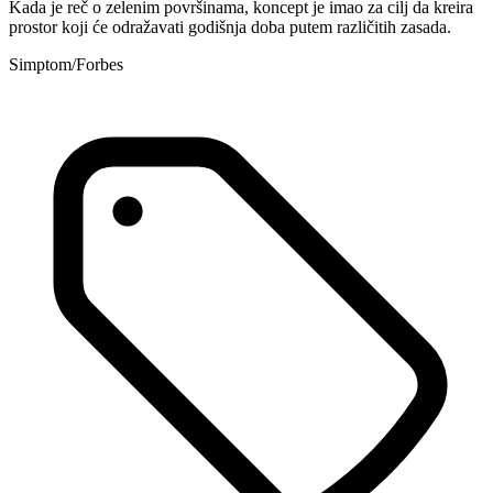
Kada je reč o zelenim površinama, koncept je imao za cilj da kreira
prostor koji će odražavati godišnja doba putem različitih zasada.
Simptom/Forbes