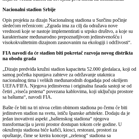
Nacionalni stadion Srbije
Opis projekta za dizajn Nacionalnog stadiona u Surčinu počinje
sledećom rečenicom: „Zgrada ima za cilj da odražava nove
vrednosti koje se nastoje implementirati u srpsko društvo, a koje su
karakterisane međunarodno prepoznatljivom jedinstvenošću i
visokokvalitetnim dizajnom zasnovanim na ekologiji i održivosti“.
FIA navodi da će stadion biti pokretač razvoja novog distrikta
na obodu grada
„Dizajn predviđa kružni stadion kapaciteta 52.000 gledalaca, koji od
samog početka ispunjava zahteve za održavanje utakmica
nacionalnog tima i velikih međunarodnih događaja pod okriljem
UEFA/FIFA. Njegova jedinstvena i originalna fasada sastoji se od
četiri „viseća prstena“ povezana kablovima, koji uključuju prostore
sa baštama“, navodi FIA.
Bašte će biti na tri nivoa celim obimom stadiona po čemu će biti
jedinstven stadion na svetu, ističu španske arhitekte. Dodaju da je
jedan inovativni aspekt „baštenskog stadiona“ njegova
transformacija u javni prostor dostupan tokom cele godine. U
okruženju stadiona biće kafići, kiosci, restorani, prostori za
opuštanje, čime se kreira koncept „zelenog“ stadiona sa