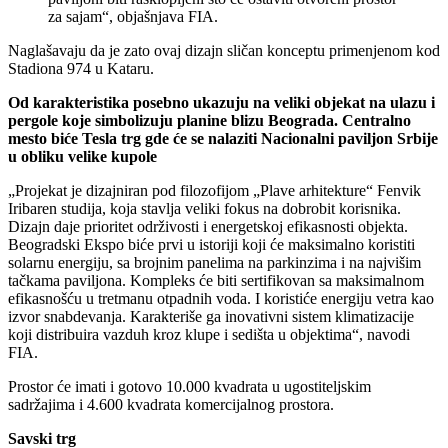
za sajam“, objašnjava FIA.
Naglašavaju da je zato ovaj dizajn sličan konceptu primenjenom kod
Stadiona 974 u Kataru.
Od karakteristika posebno ukazuju na veliki objekat na ulazu i
pergole koje simbolizuju planine blizu Beograda. Centralno
mesto biće Tesla trg gde će se nalaziti Nacionalni paviljon Srbije
u obliku velike kupole
„Projekat je dizajniran pod filozofijom „Plave arhitekture“ Fenvik
Iribaren studija, koja stavlja veliki fokus na dobrobit korisnika.
Dizajn daje prioritet održivosti i energetskoj efikasnosti objekta.
Beogradski Ekspo biće prvi u istoriji koji će maksimalno koristiti
solarnu energiju, sa brojnim panelima na parkinzima i na najvišim
tačkama paviljona. Kompleks će biti sertifikovan sa maksimalnom
efikasnošću u tretmanu otpadnih voda. I koristiće energiju vetra kao
izvor snabdevanja. Karakteriše ga inovativni sistem klimatizacije
koji distribuira vazduh kroz klupe i sedišta u objektima“, navodi
FIA.
Prostor će imati i gotovo 10.000 kvadrata u ugostiteljskim
sadržajima i 4.600 kvadrata komercijalnog prostora.
Savski trg