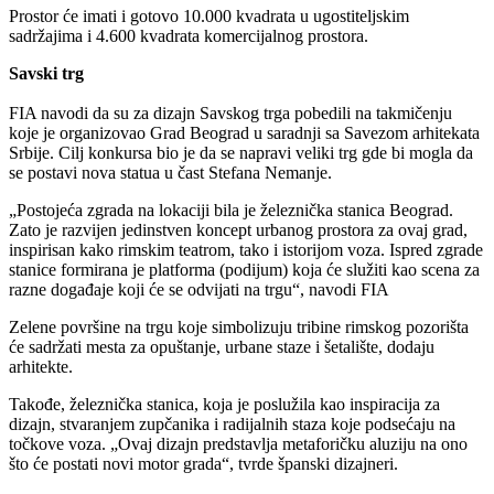
Prostor će imati i gotovo 10.000 kvadrata u ugostiteljskim
sadržajima i 4.600 kvadrata komercijalnog prostora.
Savski trg
FIA navodi da su za dizajn Savskog trga pobedili na takmičenju
koje je organizovao Grad Beograd u saradnji sa Savezom arhitekata
Srbije. Cilj konkursa bio je da se napravi veliki trg gde bi mogla da
se postavi nova statua u čast Stefana Nemanje.
„Postojeća zgrada na lokaciji bila je železnička stanica Beograd.
Zato je razvijen jedinstven koncept urbanog prostora za ovaj grad,
inspirisan kako rimskim teatrom, tako i istorijom voza. Ispred zgrade
stanice formirana je platforma (podijum) koja će služiti kao scena za
razne događaje koji će se odvijati na trgu“, navodi FIA
Zelene površine na trgu koje simbolizuju tribine rimskog pozorišta
će sadržati mesta za opuštanje, urbane staze i šetalište, dodaju
arhitekte.
Takođe, železnička stanica, koja je poslužila kao inspiracija za
dizajn, stvaranjem zupčanika i radijalnih staza koje podsećaju na
točkove voza. „Ovaj dizajn predstavlja metaforičku aluziju na ono
što će postati novi motor grada“, tvrde španski dizajneri.