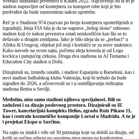
Svetsko fudbalsko prvenstvo u Kataru 2022. Najčuveniji od ta tri je
stadion napravljen od kontejnera za transport robe koji je bio
predviđen da bude razmontiran nakon upotrebe.
Reč je o Stadionu 974 (nazvan po broju kontejnera upotrebljenih u
izgradnji). Ideja FIA bila je da ne naprave „belog slona“ odnosno
stadion koji će nakon prvenstva ostati neiskorišćen kao što se to
dešavalo u drugim zemljama. Iako je bilo ideja da se „prebaci“ u
Afriku ili Urugvaj, objekat još stoji i koristiće se za nove utakmice.
Kako navode na svom sajtu, početna ideja krenula je od Lego
kockica i putujućeg cirkusa. Druga dva stadiona su Al Tumama i
Education City stadion u Dohi.
Dizajnirali su, između ostalih, i stadion Espanjola u Barseloni, kao i
novi stadion fudbalskog kluba Valensija, koji bi trebalo da bude
izgrađen do 2026, a učestvovali su i u osmišljavanju redizajna
stadiona Betisa u Sevilji.
Međutim, nisu samo stadioni njihova specijalnost. Bili su
zaduženi i za dizajn poslovnog prostora. Dizajnirali su IE
Tower, kancelarijski kompleks Helios, zgradu Ruiz Pikaso 11,
kao i centralu kozmetičke kompanije Loreal u Madridu. A tu je
i projekat Ekspo u Surčinu.
Na sajtu su istakli i više od 30 priznanja koje su dobili za dizajn, od
kojih se većina odnosi na osvojena prva mesta na konkursima.