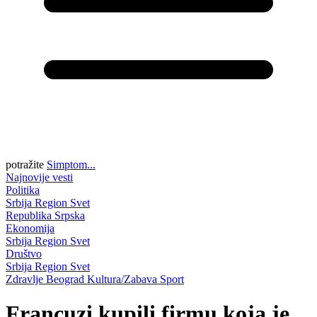
potražite
Simptom...
Najnovije vesti
Politika
Srbija
Region
Svet
Republika Srpska
Ekonomija
Srbija
Region
Svet
Društvo
Srbija
Region
Svet
Zdravlje
Beograd
Kultura/Zabava
Sport
Francuzi kupili firmu koja je