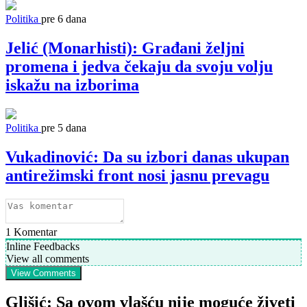
Politika
pre 6 dana
Jelić (Monarhisti): Građani željni
promena i jedva čekaju da svoju volju
iskažu na izborima
Politika
pre 5 dana
Vukadinović: Da su izbori danas ukupan
antirežimski front nosi jasnu prevagu
1
Komentar
Inline Feedbacks
View all comments
View Comments
Glišić: Sa ovom vlašću nije moguće živeti