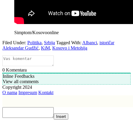
Simptom/Kosovoonline
Filed Under:
Politika
,
Srbija
Tagged With:
Albanci
,
istoričar
Aleksandar Gudžić
,
KiM
,
Kosovo i Metohija
0
Komentara
Inline Feedbacks
View all comments
Copyright 2024
O nama
Impresum
Kontakt
Insert