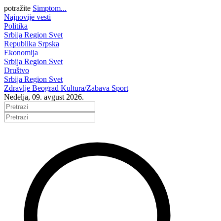
potražite
Simptom...
Najnovije vesti
Politika
Srbija
Region
Svet
Republika Srpska
Ekonomija
Srbija
Region
Svet
Društvo
Srbija
Region
Svet
Zdravlje
Beograd
Kultura/Zabava
Sport
Nedelja, 09. avgust 2026.