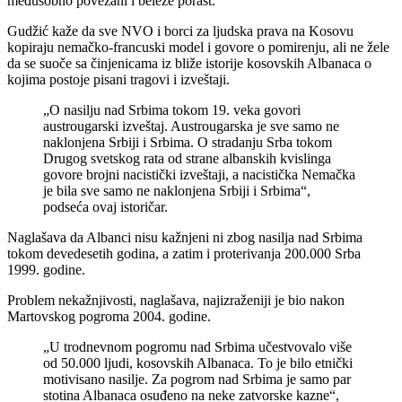
međusobno povezani i beleže porast.
Gudžić kaže da sve NVO i borci za ljudska prava na Kosovu
kopiraju nemačko-francuski model i govore o pomirenju, ali ne žele
da se suoče sa činjenicama iz bliže istorije kosovskih Albanaca o
kojima postoje pisani tragovi i izveštaji.
„O nasilju nad Srbima tokom 19. veka govori
austrougarski izveštaj. Austrougarska je sve samo ne
naklonjena Srbiji i Srbima. O stradanju Srba tokom
Drugog svetskog rata od strane albanskih kvislinga
govore brojni nacistički izveštaji, a nacistička Nemačka
je bila sve samo ne naklonjena Srbiji i Srbima“,
podseća ovaj istoričar.
Naglašava da Albanci nisu kažnjeni ni zbog nasilja nad Srbima
tokom devedesetih godina, a zatim i proterivanja 200.000 Srba
1999. godine.
Problem nekažnjivosti, naglašava, najizraženiji je bio nakon
Martovskog pogroma 2004. godine.
„U trodnevnom pogromu nad Srbima učestvovalo više
od 50.000 ljudi, kosovskih Albanaca. To je bilo etnički
motivisano nasilje. Za pogrom nad Srbima je samo par
stotina Albanaca osuđeno na neke zatvorske kazne“,