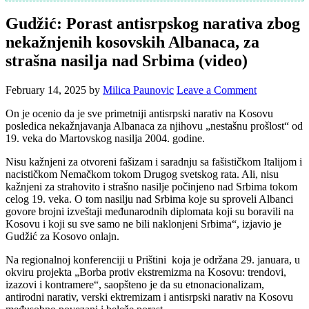
Gudžić: Porast antisrpskog narativa zbog
nekažnjenih kosovskih Albanaca, za
strašna nasilja nad Srbima (video)
February 14, 2025
by
Milica Paunovic
Leave a Comment
On je ocenio da je sve primetniji antisrpski narativ na Kosovu
posledica nekažnjavanja Albanaca za njihovu „nestašnu prošlost“ od
19. veka do Martovskog nasilja 2004. godine.
Nisu kažnjeni za otvoreni fašizam i saradnju sa fašističkom Italijom i
nacističkom Nemačkom tokom Drugog svetskog rata. Ali, nisu
kažnjeni za strahovito i strašno nasilje počinjeno nad Srbima tokom
celog 19. veka. O tom nasilju nad Srbima koje su sproveli Albanci
govore brojni izveštaji međunarodnih diplomata koji su boravili na
Kosovu i koji su sve samo ne bili naklonjeni Srbima“, izjavio je
Gudžić za Kosovo onlajn.
Na regionalnoj konferenciji u Prištini koja je održana 29. januara, u
okviru projekta „Borba protiv ekstremizma na Kosovu: trendovi,
izazovi i kontramere“, saopšteno je da su etnonacionalizam,
antirodni narativ, verski ektremizam i antisrpski narativ na Kosovu