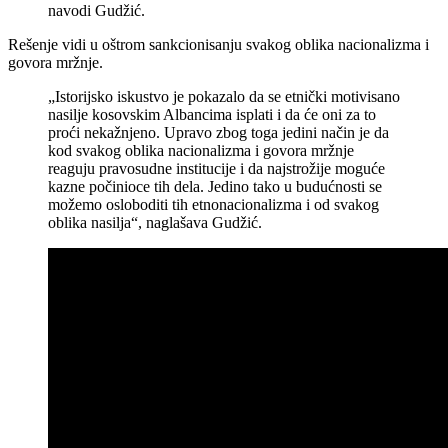
navodi Gudžić.
Rešenje vidi u oštrom sankcionisanju svakog oblika nacionalizma i
govora mržnje.
„Istorijsko iskustvo je pokazalo da se etnički motivisano
nasilje kosovskim Albancima isplati i da će oni za to
proći nekažnjeno. Upravo zbog toga jedini način je da
kod svakog oblika nacionalizma i govora mržnje
reaguju pravosudne institucije i da najstrožije moguće
kazne počinioce tih dela. Jedino tako u budućnosti se
možemo osloboditi tih etnonacionalizma i od svakog
oblika nasilja“, naglašava Gudžić.