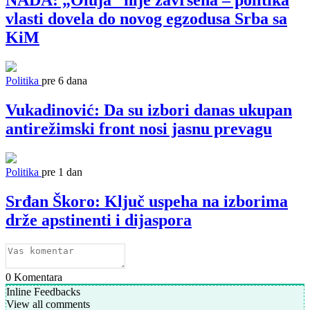
NADA: „Oluja“ nije završena – politika
vlasti dovela do novog egzodusa Srba sa
KiM
Politika
pre 6 dana
Vukadinović: Da su izbori danas ukupan
antirežimski front nosi jasnu prevagu
Politika
pre 1 dan
Srđan Škoro: Ključ uspeha na izborima
drže apstinenti i dijaspora
0
Komentara
Inline Feedbacks
View all comments