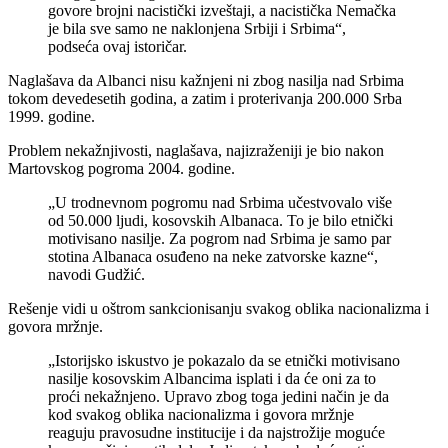
govore brojni nacistički izveštaji, a nacistička Nemačka
je bila sve samo ne naklonjena Srbiji i Srbima“,
podseća ovaj istoričar.
Naglašava da Albanci nisu kažnjeni ni zbog nasilja nad Srbima
tokom devedesetih godina, a zatim i proterivanja 200.000 Srba
1999. godine.
Problem nekažnjivosti, naglašava, najizraženiji je bio nakon
Martovskog pogroma 2004. godine.
„U trodnevnom pogromu nad Srbima učestvovalo više
od 50.000 ljudi, kosovskih Albanaca. To je bilo etnički
motivisano nasilje. Za pogrom nad Srbima je samo par
stotina Albanaca osuđeno na neke zatvorske kazne“,
navodi Gudžić.
Rešenje vidi u oštrom sankcionisanju svakog oblika nacionalizma i
govora mržnje.
„Istorijsko iskustvo je pokazalo da se etnički motivisano
nasilje kosovskim Albancima isplati i da će oni za to
proći nekažnjeno. Upravo zbog toga jedini način je da
kod svakog oblika nacionalizma i govora mržnje
reaguju pravosudne institucije i da najstrožije moguće