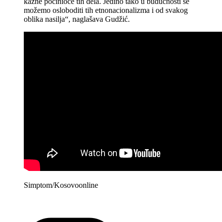
kazne počinioce tih dela. Jedino tako u budućnosti se
možemo osloboditi tih etnonacionalizma i od svakog
oblika nasilja“, naglašava Gudžić.
Simptom/Kosovoonline