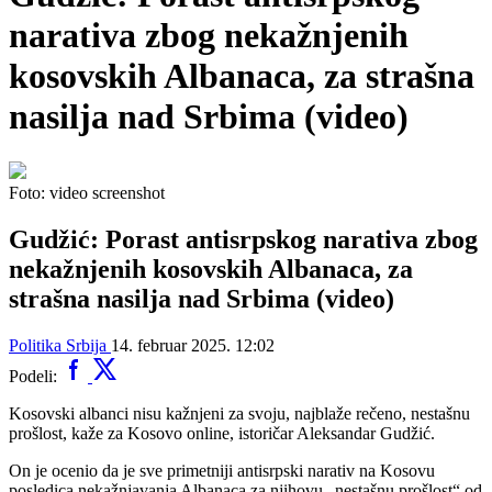
narativa zbog nekažnjenih
kosovskih Albanaca, za strašna
nasilja nad Srbima (video)
Foto: video screenshot
Gudžić: Porast antisrpskog narativa zbog
nekažnjenih kosovskih Albanaca, za
strašna nasilja nad Srbima (video)
Politika
Srbija
14. februar 2025. 12:02
Podeli:
Kosovski albanci nisu kažnjeni za svoju, najblaže rečeno, nestašnu
prošlost, kaže za Kosovo online, istoričar Aleksandar Gudžić.
On je ocenio da je sve primetniji antisrpski narativ na Kosovu
posledica nekažnjavanja Albanaca za njihovu „nestašnu prošlost“ od