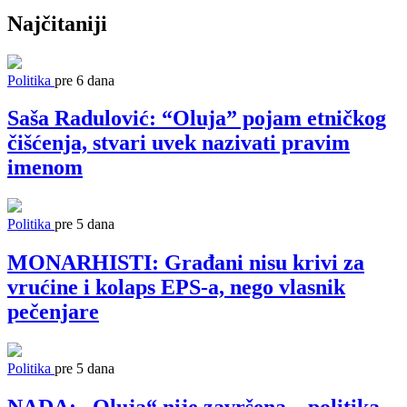
Najčitaniji
Politika
pre 6 dana
Saša Radulović: “Oluja” pojam etničkog
čišćenja, stvari uvek nazivati pravim
imenom
Politika
pre 5 dana
MONARHISTI: Građani nisu krivi za
vrućine i kolaps EPS-a, nego vlasnik
pečenjare
Politika
pre 5 dana