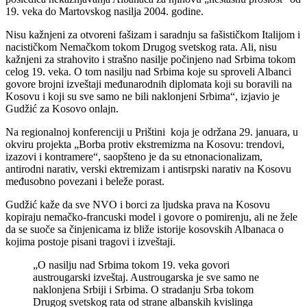
19. veka do Martovskog nasilja 2004. godine.
Nisu kažnjeni za otvoreni fašizam i saradnju sa fašističkom Italijom i
nacističkom Nemačkom tokom Drugog svetskog rata. Ali, nisu
kažnjeni za strahovito i strašno nasilje počinjeno nad Srbima tokom
celog 19. veka. O tom nasilju nad Srbima koje su sproveli Albanci
govore brojni izveštaji međunarodnih diplomata koji su boravili na
Kosovu i koji su sve samo ne bili naklonjeni Srbima“, izjavio je
Gudžić za Kosovo onlajn.
Na regionalnoj konferenciji u Prištini koja je održana 29. januara, u
okviru projekta „Borba protiv ekstremizma na Kosovu: trendovi,
izazovi i kontramere“, saopšteno je da su etnonacionalizam,
antirodni narativ, verski ektremizam i antisrpski narativ na Kosovu
međusobno povezani i beleže porast.
Gudžić kaže da sve NVO i borci za ljudska prava na Kosovu
kopiraju nemačko-francuski model i govore o pomirenju, ali ne žele
da se suoče sa činjenicama iz bliže istorije kosovskih Albanaca o
kojima postoje pisani tragovi i izveštaji.
„O nasilju nad Srbima tokom 19. veka govori
austrougarski izveštaj. Austrougarska je sve samo ne
naklonjena Srbiji i Srbima. O stradanju Srba tokom
Drugog svetskog rata od strane albanskih kvislinga