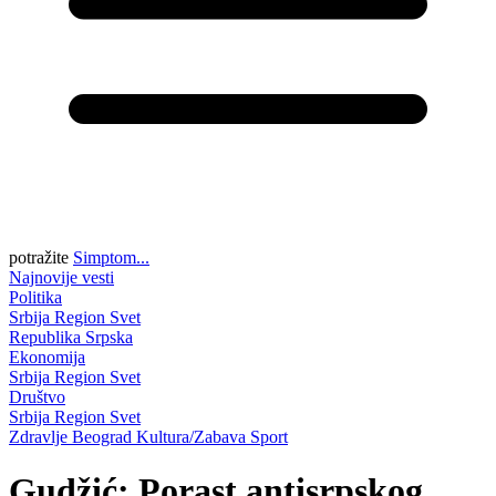
potražite
Simptom...
Najnovije vesti
Politika
Srbija
Region
Svet
Republika Srpska
Ekonomija
Srbija
Region
Svet
Društvo
Srbija
Region
Svet
Zdravlje
Beograd
Kultura/Zabava
Sport
Gudžić: Porast antisrpskog