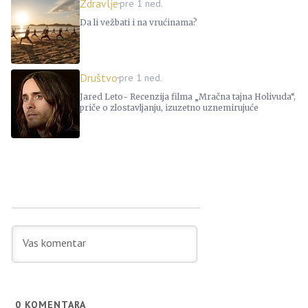
Zdravlje
pre 1 ned.
Da li vežbati i na vrućinama?
Društvo
pre 1 ned.
Jared Leto- Recenzija filma „Mračna tajna Holivuda“,
priče o zlostavljanju, izuzetno uznemirujuće
0
KOMENTARA