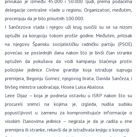
privukao je između 45.000 i 50.000 ljudi, prema podacima
delegacije centralne vlade u regionu. Organizatori, međutim,
procenjuju da je bilo prisutnih 100.000.
I Sančezova vlada i njegov uži krug suočili su se sa nizom
optužbi za korupciju tokom prošle godine. Međutim, pritisak
na njegovu Špansku socijalističku radničku partiju (PSOE)
povećao se poslednjih dana nakon što je bivši član stranke
optužen da pokušava da vodi kampanju blaćenja protiv
policijske jedinice Civilne gvardije koja istražuje suprugu
premijera, Begonju Gomez, njegovog brata, Davida Sančeza, i
bivšeg ministra saobraćaja, Hosea Luisa Abalosa.
Leire Dijaz – koja je podnela ostavku u ISRP nakon što su
procureli snimci na kojima je, izgleda, nudila sudsku
popustljivost u zamenu za kompromitujuće informacije o
visokim članovima jedinice – negirala je da je radila u ime
premijera ili stranke, rekavši da je istraživala knjigu o korupciji.