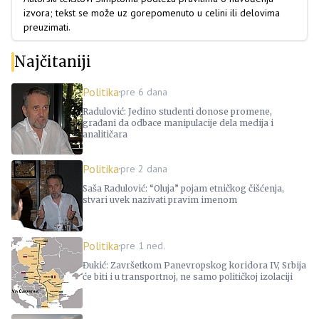
izvora; tekst se može uz gorepomenuto u celini ili delovima
preuzimati.
Najčitaniji
Politika
pre 6 dana
Radulović: Jedino studenti donose promene,
građani da odbace manipulacije dela medija i
analitičara
Politika
pre 2 dana
Saša Radulović: “Oluja” pojam etničkog čišćenja,
stvari uvek nazivati pravim imenom
Politika
pre 1 ned.
Đukić: Završetkom Panevropskog koridora IV, Srbija
će biti i u transportnoj, ne samo političkoj izolaciji