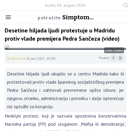
Sreda, 05. avgust 2026.
Simptom...
potražite
Desetine hiljada ljudi protestuje u Madridu
protiv vlade premijera Pedra Sančeza (video)
Foto: video
Podeli:
Društvo
Svet
8. jun 2025. 16:00
Desetine hiljada ljudi okupilo se u centru Madrida kako bi
protestovali protiv vlade španskog socijalističkog premijera
Pedra Sančeza i zahtevali prevremene opšte izbore, jer
njegovu stranku, administraciju i porodicu i dalje opterećuje
niz optužbi za korupciju.
Nedeljni protest, koji je sazvala opoziciona konzervativna
Narodna partija (PP) pod sloganom „Mafija ili demokratija“,