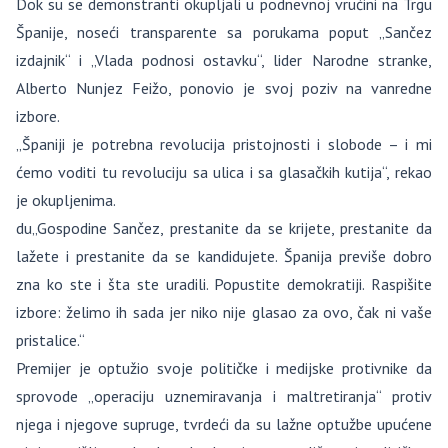
Dok su se demonstranti okupljali u podnevnoj vrućini na Trgu
Španije, noseći transparente sa porukama poput „Sančez
izdajnik“ i „Vlada podnosi ostavku“, lider Narodne stranke,
Alberto Nunjez Feižo, ponovio je svoj poziv na vanredne
izbore.
„Španiji je potrebna revolucija pristojnosti i slobode – i mi
ćemo voditi tu revoluciju sa ulica i sa glasačkih kutija“, rekao
je okupljenima.
du„Gospodine Sančez, prestanite da se krijete, prestanite da
lažete i prestanite da se kandidujete. Španija previše dobro
zna ko ste i šta ste uradili. Popustite demokratiji. Raspišite
izbore: želimo ih sada jer niko nije glasao za ovo, čak ni vaše
pristalice.“
Premijer je optužio svoje političke i medijske protivnike da
sprovode „operaciju uznemiravanja i maltretiranja“ protiv
njega i njegove supruge, tvrdeći da su lažne optužbe upućene