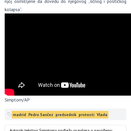
njoj osmišljene da dovedu do njegovog „ličnog i političkog
kolapsa“.
Simptom/AP
madrid
Pedro Sančez
predsednik
protesti
Vlada
Autorski tekstovi Simptoma podležu pravilima o navođenju