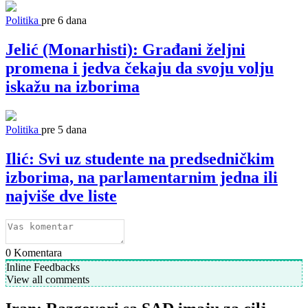
Politika
pre 6 dana
Jelić (Monarhisti): Građani željni
promena i jedva čekaju da svoju volju
iskažu na izborima
Politika
pre 5 dana
Ilić: Svi uz studente na predsedničkim
izborima, na parlamentarnim jedna ili
najviše dve liste
0
Komentara
Inline Feedbacks
View all comments