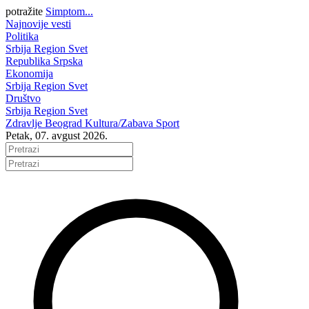
potražite
Simptom...
Najnovije vesti
Politika
Srbija
Region
Svet
Republika Srpska
Ekonomija
Srbija
Region
Svet
Društvo
Srbija
Region
Svet
Zdravlje
Beograd
Kultura/Zabava
Sport
Petak, 07. avgust 2026.