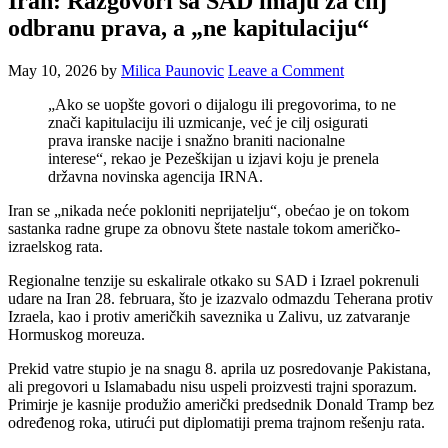
Iran: Razgovori sa SAD imaju za cilj
odbranu prava, a „ne kapitulaciju“
May 10, 2026
by
Milica Paunovic
Leave a Comment
„Ako se uopšte govori o dijalogu ili pregovorima, to ne
znači kapitulaciju ili uzmicanje, već je cilj osigurati
prava iranske nacije i snažno braniti nacionalne
interese“, rekao je Pezeškijan u izjavi koju je prenela
državna novinska agencija IRNA.
Iran se „nikada neće pokloniti neprijatelju“, obećao je on tokom
sastanka radne grupe za obnovu štete nastale tokom američko-
izraelskog rata.
Regionalne tenzije su eskalirale otkako su SAD i Izrael pokrenuli
udare na Iran 28. februara, što je izazvalo odmazdu Teherana protiv
Izraela, kao i protiv američkih saveznika u Zalivu, uz zatvaranje
Hormuskog moreuza.
Prekid vatre stupio je na snagu 8. aprila uz posredovanje Pakistana,
ali pregovori u Islamabadu nisu uspeli proizvesti trajni sporazum.
Primirje je kasnije produžio američki predsednik Donald Tramp bez
određenog roka, utirući put diplomatiji prema trajnom rešenju rata.