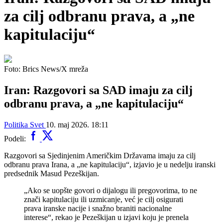
za cilj odbranu prava, a „ne
kapitulaciju“
Foto: Brics News/X mreža
Iran: Razgovori sa SAD imaju za cilj
odbranu prava, a „ne kapitulaciju“
Politika
Svet
10. maj 2026. 18:11
Podeli:
Razgovori sa Sjedinjenim Američkim Državama imaju za cilj
odbranu prava Irana, a „ne kapitulaciju“, izjavio je u nedelju iranski
predsednik Masud Pezeškijan.
„Ako se uopšte govori o dijalogu ili pregovorima, to ne
znači kapitulaciju ili uzmicanje, već je cilj osigurati
prava iranske nacije i snažno braniti nacionalne
interese“, rekao je Pezeškijan u izjavi koju je prenela