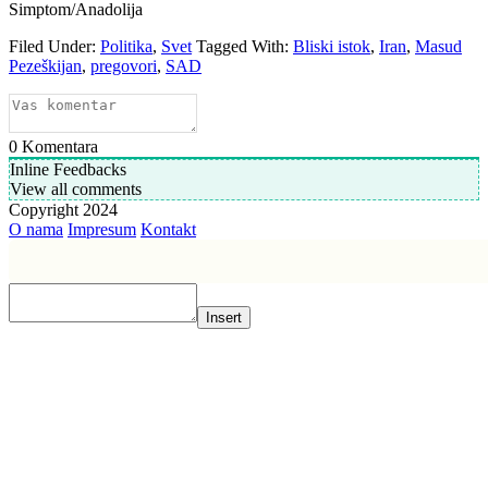
Simptom/Anadolija
Filed Under:
Politika
,
Svet
Tagged With:
Bliski istok
,
Iran
,
Masud
Pezeškijan
,
pregovori
,
SAD
0
Komentara
Inline Feedbacks
View all comments
Copyright 2024
O nama
Impresum
Kontakt
Insert