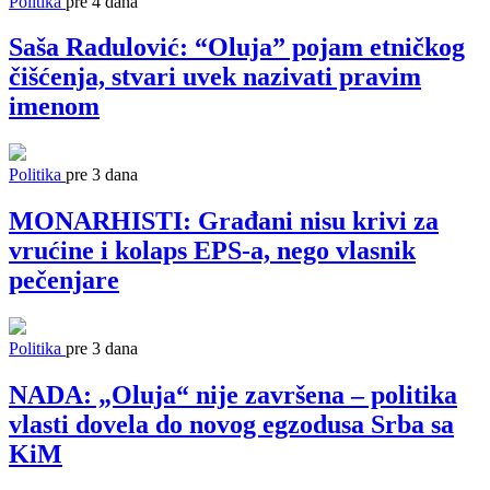
Politika
pre 4 dana
Saša Radulović: “Oluja” pojam etničkog
čišćenja, stvari uvek nazivati pravim
imenom
Politika
pre 3 dana
MONARHISTI: Građani nisu krivi za
vrućine i kolaps EPS-a, nego vlasnik
pečenjare
Politika
pre 3 dana
NADA: „Oluja“ nije završena – politika
vlasti dovela do novog egzodusa Srba sa
KiM