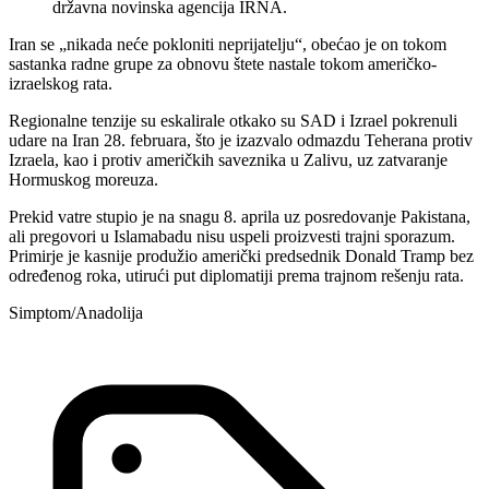
državna novinska agencija IRNA.
Iran se „nikada neće pokloniti neprijatelju“, obećao je on tokom
sastanka radne grupe za obnovu štete nastale tokom američko-
izraelskog rata.
Regionalne tenzije su eskalirale otkako su SAD i Izrael pokrenuli
udare na Iran 28. februara, što je izazvalo odmazdu Teherana protiv
Izraela, kao i protiv američkih saveznika u Zalivu, uz zatvaranje
Hormuskog moreuza.
Prekid vatre stupio je na snagu 8. aprila uz posredovanje Pakistana,
ali pregovori u Islamabadu nisu uspeli proizvesti trajni sporazum.
Primirje je kasnije produžio američki predsednik Donald Tramp bez
određenog roka, utirući put diplomatiji prema trajnom rešenju rata.
Simptom/Anadolija