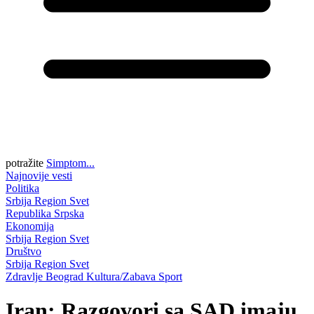
potražite
Simptom...
Najnovije vesti
Politika
Srbija
Region
Svet
Republika Srpska
Ekonomija
Srbija
Region
Svet
Društvo
Srbija
Region
Svet
Zdravlje
Beograd
Kultura/Zabava
Sport
Iran: Razgovori sa SAD imaju