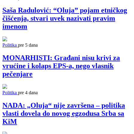
Saša Radulović: “Oluja” pojam etničkog
čišćenja, stvari uvek nazivati pravim
imenom
Politika
pre 5 dana
MONARHISTI: Građani nisu krivi za
vrućine i kolaps EPS-a, nego vlasnik
pečenjare
Politika
pre 4 dana
NADA: „Oluja“ nije završena – politika
vlasti dovela do novog egzodusa Srba sa
KiM