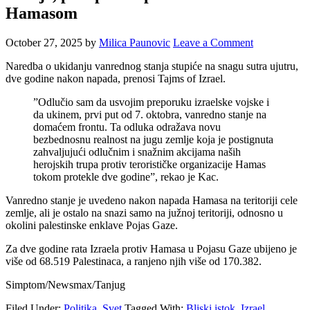
Hamasom
October 27, 2025
by
Milica Paunovic
Leave a Comment
Naredba o ukidanju vanrednog stanja stupiće na snagu sutra ujutru,
dve godine nakon napada, prenosi Tajms of Izrael.
”Odlučio sam da usvojim preporuku izraelske vojske i
da ukinem, prvi put od 7. oktobra, vanredno stanje na
domaćem frontu. Ta odluka odražava novu
bezbednosnu realnost na jugu zemlje koja je postignuta
zahvaljujući odlučnim i snažnim akcijama naših
herojskih trupa protiv terorističke organizacije Hamas
tokom protekle dve godine”, rekao je Kac.
Vanredno stanje je uvedeno nakon napada Hamasa na teritoriji cele
zemlje, ali je ostalo na snazi samo na južnoj teritoriji, odnosno u
okolini palestinske enklave Pojas Gaze.
Za dve godine rata Izraela protiv Hamasa u Pojasu Gaze ubijeno je
više od 68.519 Palestinaca, a ranjeno njih više od 170.382.
Simptom/Newsmax/Tanjug
Filed Under:
Politika
,
Svet
Tagged With:
Bliski istok
,
Izrael
,