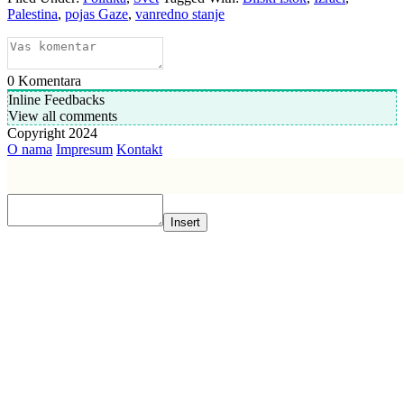
Palestina
,
pojas Gaze
,
vanredno stanje
0
Komentara
Inline Feedbacks
View all comments
Copyright 2024
O nama
Impresum
Kontakt
Insert