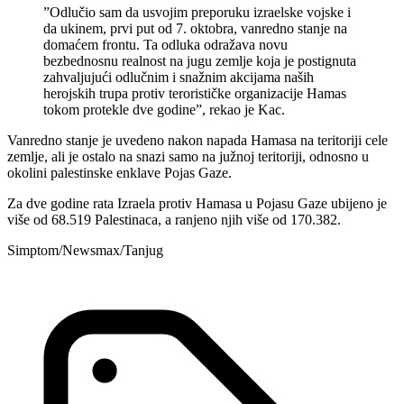
”Odlučio sam da usvojim preporuku izraelske vojske i
da ukinem, prvi put od 7. oktobra, vanredno stanje na
domaćem frontu. Ta odluka odražava novu
bezbednosnu realnost na jugu zemlje koja je postignuta
zahvaljujući odlučnim i snažnim akcijama naših
herojskih trupa protiv terorističke organizacije Hamas
tokom protekle dve godine”, rekao je Kac.
Vanredno stanje je uvedeno nakon napada Hamasa na teritoriji cele
zemlje, ali je ostalo na snazi samo na južnoj teritoriji, odnosno u
okolini palestinske enklave Pojas Gaze.
Za dve godine rata Izraela protiv Hamasa u Pojasu Gaze ubijeno je
više od 68.519 Palestinaca, a ranjeno njih više od 170.382.
Simptom/Newsmax/Tanjug