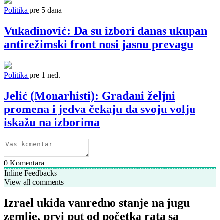
Politika
pre 5 dana
Vukadinović: Da su izbori danas ukupan
antirežimski front nosi jasnu prevagu
Politika
pre 1 ned.
Jelić (Monarhisti): Građani željni
promena i jedva čekaju da svoju volju
iskažu na izborima
0
Komentara
Inline Feedbacks
View all comments
Izrael ukida vanredno stanje na jugu
zemlje, prvi put od početka rata sa