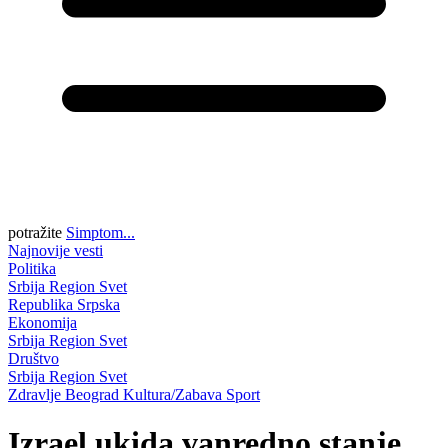
potražite
Simptom...
Najnovije vesti
Politika
Srbija
Region
Svet
Republika Srpska
Ekonomija
Srbija
Region
Svet
Društvo
Srbija
Region
Svet
Zdravlje
Beograd
Kultura/Zabava
Sport
Izrael ukida vanredno stanje