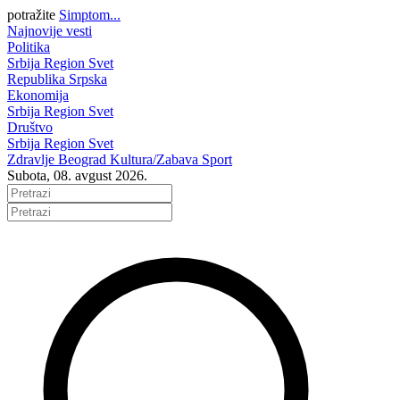
potražite
Simptom...
Najnovije vesti
Politika
Srbija
Region
Svet
Republika Srpska
Ekonomija
Srbija
Region
Svet
Društvo
Srbija
Region
Svet
Zdravlje
Beograd
Kultura/Zabava
Sport
Subota, 08. avgust 2026.