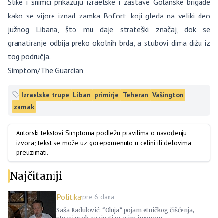
Slike i snimci prikazuju izraelske i zastave Golanske brigade
kako se vijore iznad zamka Bofort, koji gleda na veliki deo
južnog Libana, što mu daje strateški značaj, dok se
granatiranje odbija preko okolnih brda, a stubovi dima dižu iz
tog područja.
Simptom/The Guardian
Izraelske trupe
Liban
primirje
Teheran
Vašington
zamak
Autorski tekstovi Simptoma podležu pravilima o navođenju
izvora; tekst se može uz gorepomenuto u celini ili delovima
preuzimati.
Najčitaniji
Politika
pre 6 dana
Saša Radulović: “Oluja” pojam etničkog čišćenja,
stvari uvek nazivati pravim imenom