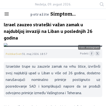
Nedelja, 09. avgust 2026.
Simptom...
potražite
Izrael zauzeo strateški važan zamak u
najdubljoj invaziji na Liban u poslednjih 26
godina
Foto: Instagram
Podeli:
Politika
Svet
31. maj 2026. 18:57
Izraelske trupe su zauzele zamak na vrhu litice, izvršivši
svoj najdublji upad u Liban u više od 26 godina, dodatno
narušavajući nominalno primirje postignuto uz
posredovanje SAD i komplikujući napore da se produži
odvojeno primirje između Vašingtona i Teherana.