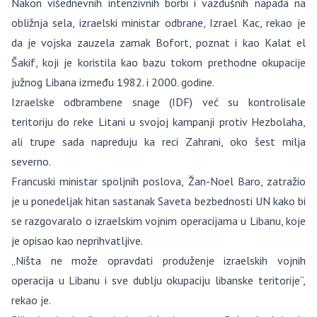
Nakon višednevnih intenzivnih borbi i vazdušnih napada na
obližnja sela, izraelski ministar odbrane, Izrael Kac, rekao je
da je vojska zauzela zamak Bofort, poznat i kao Kalat el
Šakif, koji je koristila kao bazu tokom prethodne okupacije
južnog Libana između 1982. i 2000. godine.
Izraelske odbrambene snage (IDF) već su kontrolisale
teritoriju do reke Litani u svojoj kampanji protiv Hezbolaha,
ali trupe sada napreduju ka reci Zahrani, oko šest milja
severno.
Francuski ministar spoljnih poslova, Žan-Noel Baro, zatražio
je u ponedeljak hitan sastanak Saveta bezbednosti UN kako bi
se razgovaralo o izraelskim vojnim operacijama u Libanu, koje
je opisao kao neprihvatljive.
„Ništa ne može opravdati produženje izraelskih vojnih
operacija u Libanu i sve dublju okupaciju libanske teritorije“,
rekao je.