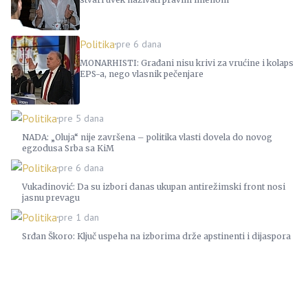
Politika
pre 6 dana
MONARHISTI: Građani nisu krivi za vrućine i kolaps
EPS-a, nego vlasnik pečenjare
Politika
pre 5 dana
NADA: „Oluja“ nije završena – politika vlasti dovela do novog
egzodusa Srba sa KiM
Politika
pre 6 dana
Vukadinović: Da su izbori danas ukupan antirežimski front nosi
jasnu prevagu
Politika
pre 1 dan
Srđan Škoro: Ključ uspeha na izborima drže apstinenti i dijaspora